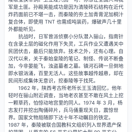
军是土匪。孙殿英能成功是因为清陵砖石结构在近代
炸药面前已不堪一击，而秦陵的夯土加青膏泥加桐汁
复合体，即使用 TNT 也需成吨装药，爆破声几十里
外都能听见。
抗战时，日军曾派侦察小分队潜入骊山，指南针
在含录土层的磁化作用下失灵，工兵作业又遭遇关中
民团伏击，最后只能放弃。技术之外，还有心理。自
汉代以来，关于秦始皇陵的笔记、制怪、传说不断叠
加，今非晏能飞，浊盗墓者之墓。镇河石碑一旦倒地
即水银汹涌，百里无活人。这些故事越传越悬，却在
民间形成集体无意识，挖秦陵等于找死。
1962 年，陕西考古所老所长王玉清回忆，他年
轻时在骊山附近调查，当地老农甚至不敢在风土上挖
一颗草药，怕惊动地宫里的同人。1974 年 3 月，杨
志发打井挖出陶俑碎片，兵马俑重现天日，震惊世
界。国家文物局随即下达十年不动瞩目的铁定。
1987 年，秦陵被联合国教科文组织列入世界遗产保