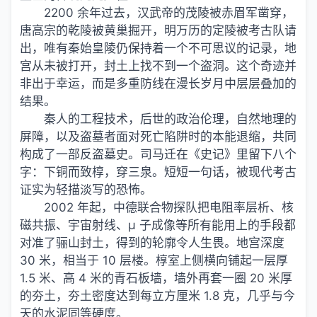
2200 余年过去，汉武帝的茂陵被赤眉军凿穿，
唐高宗的乾陵被黄巢掘开，明万历的定陵被考古队请
出，唯有秦始皇陵仍保持着一个不可思议的记录，地
宫从未被打开，封土上找不到一个盗洞。这个奇迹并
非出于幸运，而是多重防线在漫长岁月中层层叠加的
结果。
秦人的工程技术，后世的政治伦理，自然地理的
屏障，以及盗墓者面对死亡陷阱时的本能退缩，共同
构成了一部反盗墓史。司马迁在《史记》里留下八个
字：下铜而致椁，穿三泉。短短一句话，被现代考古
证实为轻描淡写的恐怖。
2002 年起，中德联合物探队把电阻率层析、核
磁共振、宇宙射线、μ 子成像等所有能用上的手段都
对准了骊山封土，得到的轮廓令人生畏。地宫深度
30 米，相当于 10 层楼。椁室上侧横向铺起一层厚
1.5 米、高 4 米的青石板墙，墙外再套一圈 20 米厚
的夯土，夯土密度达到每立方厘米 1.8 克，几乎与今
天的水泥同等硬度。