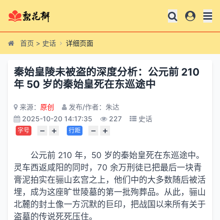
首页
>
史话
详细页面
秦始皇陵未被盗的深度分析：公元前 210
年 50 岁的秦始皇死在东巡途中
来源：
原创
发布/作者：朱达
2025-10-20 14:17:35
227
史话
−
+
−
+
字号
行距
公元前 210 年，50 岁的秦始皇死在东巡途中。
灵车西返咸阳的同时，70 余万刑徒已把最后一块青
膏泥拍实在骊山玄宫之上，他们中的大多数随后被活
埋，成为这座旷世陵墓的第一批殉葬品。从此，骊山
北麓的封土像一方沉默的巨印，把战国以来所有关于
盗墓的传说死死压住。