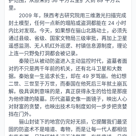
护范围，从原来的 56 平方公里扩大到 89 平方公
里。
2009 年，陕西考古研究院用三维激光扫描完成
封土模型，任何一点新的塌陷或盗洞都能在 24 小时
内比对发现。今天，如果想在骊山北路动土，必须先
通过县级、省级、国家文物局三级审批，再加上卫星
遥感监测、无人机红外巡逻、村镇信息源制度，理论
上连一只野兔打洞都会被记录。
秦陵已从被动防盗进入主动监控时代，盗墓者面
对的不只是两千年前的机关，还有北斗卫星和大数
据。秦始皇一生追求长生，却在 49 岁驾崩。他幻想
二世、三世至于万世，而秦国在他死后三年就土崩瓦
解。极具讽刺意味的是，真正获得永生的恰恰是那座
为他修建的陵墓。历代盗墓史像一面镜子，映出人心
对财富的贪婪，也映出技术与制度如何一步步把贪婪
挡在门外。
骊山封徒下的地宫仍完好无损，它提醒
我们
最坚
固的防盗术不是暗道、毒物，而是让每一代人都相信