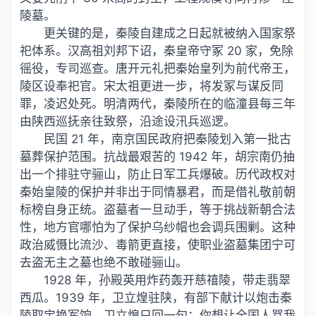
陵墓。
更关键的是，秦陵自建成之日起就被纳入国家祭
祀体系。汉高祖刘邦下诏，秦皇帝守冢 20 家，免除
徭役，专司巡查。唐开元礼把秦始皇列为前代帝王，
陵区设奉祀官。宋太祖更进一步，将发冢与谋反同
罪，凌迟处死。明清两代，秦陵所在的临潼县每三年
由陕西巡抚亲往致祭，沿途设汛兵巡逻。
民国 21 年，南京国民政府把秦陵划入第一批古
墓葬保护范围。抗战最艰苦的 1942 年，胡宗南仍抽
出一个排驻守骊山，防止日军工兵爆破。历代政权对
秦始皇陵的保护并非出于同情暴君，而是借礼敬前朝
标榜自身正统。盗墓者一旦动手，等于挑战新朝合法
性，地方官哪怕为了保护乌纱帽也会调兵围剿。这种
政治威慑比流沙、毒箭更直接，使职业盗墓集团宁可
去盗无主之墓也绝不敢碰骊山。
1928 年，孙殿英用炸药轰开慈禧陵，带走翡翠
西瓜。1939 年，卫立煌驻陕，有部下献计以炮击秦
陵取宝换军饷。卫立煌只回一句：你想让全国人骂我