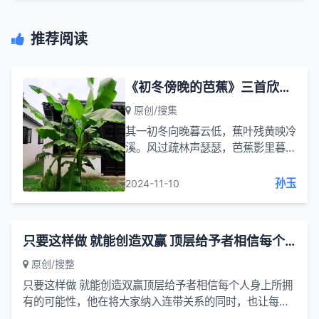
推荐阅读
《初冬傍晚的芭蕉》三首欣赏 作者艾吾 初冬向晚暮云低 蕉叶残黄映冷溪
原创/搜集
其一初冬向晚暮云低，蕉叶残黄映冷
溪。风过疏林声瑟瑟，芭蕉影里暮鸦
啼。这首诗描绘了初冬傍晚时分的景
象，傍晚的天空暮云低垂，芭蕉的叶
孙玉
2024-11-10
子已经残黄，映照在寒冷的溪流之
上。寒风吹过稀疏的树林，发出瑟瑟
的声响...
只要这样做 就能创造双赢 顶层给予者相信每个人身上所拥有的可能性
原创/搜整
只要这样做 就能创造双赢顶层给予者相信每个人身上所拥
有的可能性，他在将大家纳入连带关系的同时，也让每个
人的潜能得到最大发挥。一个团体中，不应该同时存在着