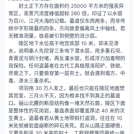
封土正下方存在面积约 25000 平方米的强汞异
常区，汞蒸汽浓度峰值超标 280 倍，印证了以水银
为百川、江河大海的记载。墓道仅东西两条，而非传
统中字形陵墓的四条，方向故意偏离风土中轴线，若
无精准测量，极易被引到侧壁的流沙层。
陵区地下水位高于地宫底部 10 米，却未见渗
水，说明秦人先挖穿三条地下潜水层，用多重石坝、
青膏泥与铜汁封堵，再反灌水银，形成浮力加毒物的
双保险。任何盗墓者在古代工具极限洛阳铲、铁锨、
斧凿之下，只要凿穿第一层夯土，就会遇到塌方、中
毒、渗水三重杀机。
项羽用 30 万人发之，最后也只能在陵区地面焚
其宫室，三月火不灭，因为根本找不到真正的墓道
口。骊山北麓的断层结构像一堵天然石盾，陵区下面
是整体性的花岗岩，基盘表面却覆盖厚达 40 米的次
生黄土。盗墓者若从黄土地带斜打盗洞，往往在 10
米处就被岩盘崩断的碎石夹死。若从山路正面硬凿，
又要先削平 30 米高的封土，工程规模等同再修一座