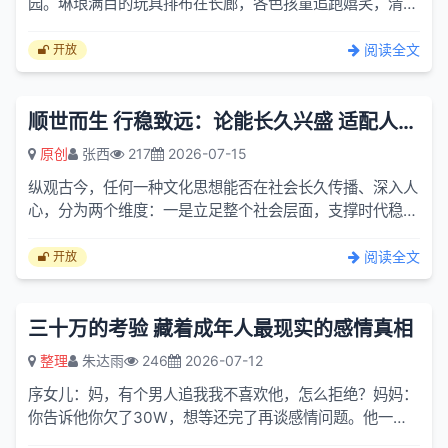
园。琳琅满目的玩具排布在长廊，各色孩童追跑嬉笑，清脆
的打闹声漫过整层楼面。我立在人群边缘，望着眼前鲜活热
闹的光景...
阅读全文
开放
顺世而生 行稳致远：论能长久兴盛 适配人间的文化思想
原创
张西
217
2026-07-15
纵观古今，任何一种文化思想能否在社会长久传播、深入人
心，分为两个维度：一是立足整个社会层面，支撑时代稳定
发展、世代传承不衰的主流价值；二是落脚个体人生，让人
立足尘...
阅读全文
开放
三十万的考验 藏着成年人最现实的感情真相
整理
朱达雨
246
2026-07-12
序女儿：妈，有个男人追我我不喜欢他，怎么拒绝？妈妈：
你告诉他你欠了30W，想等还完了再谈感情问题。他一般
会说好的，我会等你。女儿：要是他直接说帮我还了怎么