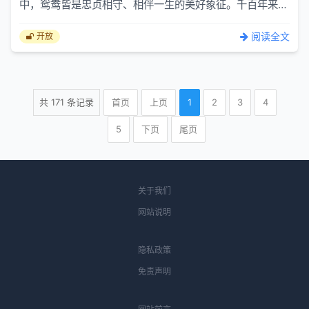
中，鸳鸯皆是忠贞相守、相伴一生的美好象征。千百年来，
人们向往鸳鸯朝夕相伴、形影不离的模样，期许自己的感情
能够不...
阅读全文
开放
共
171
条记录
首页
上页
1
2
3
4
5
下页
尾页
关于我们
网站说明
隐私政策
免责声明