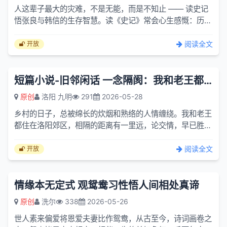
人这辈子最大的灾难，不是无能，而是不知止 —— 读史记
悟张良与韩信的生存智慧。读《史记》常会心生感慨：历史
上那些才华盖世、光芒万丈的人物，往往结局最令人唏嘘。
秦汉...
阅读全文
开放
短篇小说-旧邻闲话 一念隔阂：我和老王都住在洛阳郊区
原创
洛阳 九明
291
2026-05-28
乡村的日子，总被绵长的炊烟和熟络的人情缠绕。我和老王
都住在洛阳郊区，相隔的距离有一里远，论交情，早已胜过
寻常街坊。他长我十多岁，为人热忱厚道，手脚勤快，心底
也热。...
阅读全文
开放
情缘本无定式 观鸳鸯习性悟人间相处真谛
原创
洗尔
338
2026-05-26
世人素来偏爱将恩爱夫妻比作鸳鸯，从古至今，诗词画卷之