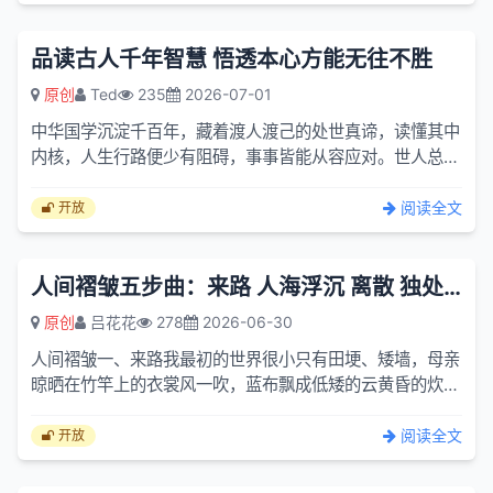
品读古人千年智慧 悟透本心方能无往不胜
原创
Ted
235
2026-07-01
中华国学沉淀千百年，藏着渡人渡己的处世真谛，读懂其中
内核，人生行路便少有阻碍，事事皆能从容应对。世人总执
着于争输赢、求名利，困在得失爱恨里内耗自己，殊不知真
正的强...
阅读全文
开放
人间褶皱五步曲：来路 人海浮沉 离散 独处自省 与岁月和解
原创
吕花花
278
2026-06-30
人间褶皱一、来路我最初的世界很小只有田埂、矮墙，母亲
晾晒在竹竿上的衣裳风一吹，蓝布飘成低矮的云黄昏的炊烟
缓慢，缠在树梢少年不懂离别是什么重量只追着落日往旷野
深处跑...
阅读全文
开放