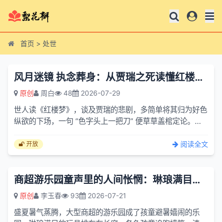
首页
>
处世
风月迷镜 执念葬身：从贾瑞之死读懂红楼藏下的处世哲思
原创
周白
48
2026-07-29
世人读《红楼梦》，谈及贾瑞的悲剧，多简单将其归为好色
纵欲的下场，一句 “色字头上一把刀” 便草草盖棺定论。可
若沉下心读懂第十二回 “王熙凤毒设相思局，贾天祥正照
风...
阅读全文
开放
商超游乐园童声里的人间怅惘：琳琅满目的玩具排布在长廊
原创
李玉春
93
2026-07-21
盛夏暑气蒸腾，大型商超的游乐园成了孩童避暑嬉闹的乐