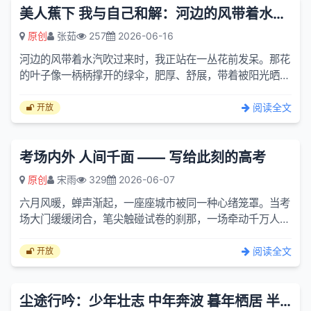
美人蕉下 我与自己和解：河边的风带着水汽吹过来时
原创
张茹
257
2026-06-16
河边的风带着水汽吹过来时，我正站在一丛花前发呆。那花
的叶子像一柄柄撑开的绿伞，肥厚、舒展，带着被阳光晒过
的亮泽，顶端的橙红色花朵却像一把小小的火炬，在一片浓
绿里烧...
阅读全文
开放
考场内外 人间千面 —— 写给此刻的高考
原创
宋雨
329
2026-06-07
六月风暖，蝉声渐起，一座座城市被同一种心绪笼罩。当考
场大门缓缓闭合，笔尖触碰试卷的刹那，一场牵动千万人的
大考正式开场。高考从不是单人的博弈，一方小小的考场，
是无数...
阅读全文
开放
尘途行吟：少年壮志 中年奔波 暮年栖居 半生情缘 晚年悟道