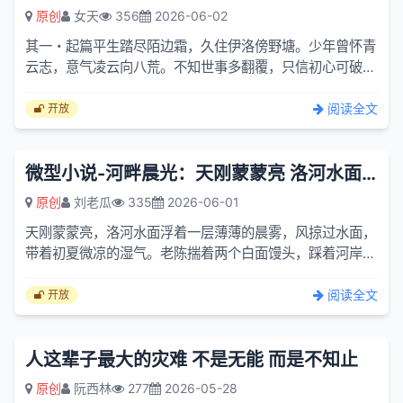
原创
女天
356
2026-06-02
其一・起篇平生踏尽陌边霜，久住伊洛傍野塘。少年曾怀青
云志，意气凌云向八荒。不知世事多翻覆，只信初心可破
茫。春来看尽堤边柳，秋暮闲闻陌上黄。岁月悄然磨锐气，
半生辗转...
阅读全文
开放
微型小说-河畔晨光：天刚蒙蒙亮 洛河水面浮着一层
原创
刘老瓜
335
2026-06-01
天刚蒙蒙亮，洛河水面浮着一层薄薄的晨雾，风掠过水面，
带着初夏微凉的湿气。老陈揣着两个白面馒头，踩着河岸石
板路慢慢往前走，鞋底碾过昨夜落下来的槐花瓣，细碎的声
响在安...
阅读全文
开放
人这辈子最大的灾难 不是无能 而是不知止
原创
阮西林
277
2026-05-28