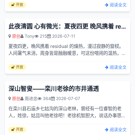
办？妈妈：不...
阅读全文
开放
此夜清圆 心有微光：夏夜四更 晚风携着 residual 的燥热
原创
Tony
215
2026-07-11
夏夜四更，晚风携着 residual 的燥热，漫过寂静的窗棂。
人间暑气未消，周身皆是融融暖意，可这份喧闹的温热，半
点也落不进心底。我独自凭窗而立，四下寂寥，万籁半歇。
漫天...
阅读全文
开放
深山智叟——栾川老徐的市井通透
原创
周进忠
364
2026-07-07
在栾川县石庙乡七姑沟的深山老林，曾经有一位睿智的老
人，姓徐，姑且叫他老徐吧！老徐机智胆大，说话办事思路
独特、清晰，常常出其不意，用三言两语使事情发生神奇的
反转，至...
阅读全文
开放