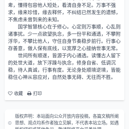
卑，懂得包容他人短处，看清自身不足。万事不强
求，缘来珍惜，缘去释怀，不纠结已然发生的遗憾，
不焦虑未曾到来的未知。
国学智慧核心在于修心。心定则万事顺，心乱则
诸事扰。少一点欲望执念，多一份平和通透，不攀附
浮华，不攀比他人，守住自身节奏稳步前行。行事心
存善意，做人保有底线，以宽厚之心接纳世事无常。
世间所有顺遂，皆源于内心通透。读懂古人留下
的处世大道，放下浮躁与执念，修身自省、低调沉
稳，待人真诚，行事有度。无论身处顺境逆境，皆能
稳住心神从容应对，自然处事无碍、无往而不胜。
收藏
打印
版权声明：本站面向公众开放内容投稿，各篇文稿所阐
思想、观点均系作者独立见解，不代表本站立场。如遇