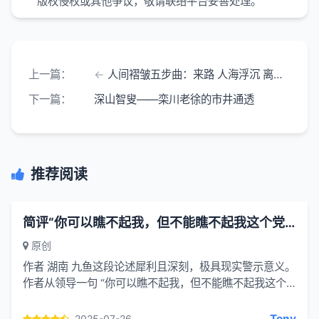
版权侵权或其他争议，敬请联络平台妥善处理。
上一篇：
人间褶皱五步曲：来路 人海浮沉 离散 独处自省 与岁月和解
下一篇：
深山智叟——栾川老徐的市井通透
推荐阅读
简评“你可以瞧不起我，但不能瞧不起我这个党组书记”
原创
作者 湖南 九鱼这段论述犀利且深刻，极具现实警示意义。
作者从领导一句 “你可以瞧不起我，但不能瞧不起我这个
党组书记” 切入，敏锐地剖析出其背后将个人与组织等同
的错...
Tony
2025-07-26