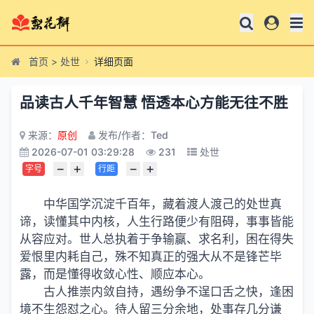
首页
>
处世
详细页面
品读古人千年智慧 悟透本心方能无往不胜
来源：
原创
发布/作者：Ted
2026-07-01 03:29:28
231
处世
−
+
−
+
字号
行距
中华国学沉淀千百年，藏着渡人渡己的处世真
谛，读懂其中内核，人生行路便少有阻碍，事事皆能
从容应对。世人总执着于争输赢、求名利，困在得失
爱恨里内耗自己，殊不知真正的强大从不是锋芒毕
露，而是懂得收敛心性、顺应本心。
古人推崇内敛自持，遇纷争不逞口舌之快，逢困
境不生怨怼之心。待人留三分余地，处事存几分谦