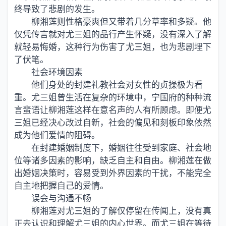
终导致了悲剧的发生。
柳湘莲则性格豪爽但又带着几分草率和多疑。他
仅凭传言就对尤三姐的品行产生怀疑，没有深入了解
就轻易悔婚，这种行为伤害了尤三姐，也为悲剧埋下
了伏笔。
社会环境因素
他们身处的封建礼教社会对女性的贞操极为看
重。尤三姐曾生活在复杂的环境中，宁国府的种种流
言蜚语让柳湘莲这样在意名声的人有所顾虑。即便尤
三姐已经决心改过自新，社会的偏见和刻板印象依然
成为他们爱情的阻碍。
在封建婚姻制度下，婚姻往往受到家庭、社会地
位等诸多因素的影响，缺乏自主和自由。柳湘莲在做
出婚姻决策时，容易受到外界因素的干扰，不能完全
自主地把握自己的爱情。
误会与沟通不畅
柳湘莲对尤三姐的了解仅停留在传闻上，没有真
正去认识和理解尤三姐的内心世界。而尤三姐在等待