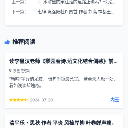
上一篇：
水浒里的宋江走的道路正确吗？他究竟是投降了好还是不投降好？
下一篇：
七律 咏洛阳牡丹四首 作者 刘高 神都王气孕仙胎 占断春光次第开
推荐阅读
读李星汉老师《梨园春诗.酒文化结合偶感》前后有感
原创/搜集
“新吟”字异韵尤歧， 诗句千锤最允宜。 若至天人融一处，
看如浅淡却瑰奇。
内玉
2024-07-20
清平乐・思秋 作者 平炎 风梳岸柳 叶卷蝉声瘦。