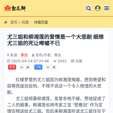
首页
>
风雅
详细页面
尤三姐和柳湘莲的爱情是一个大悲剧 细想
尤三姐的死让唏嘘不已
来源：
原创
发布/作者：秦会
2025-04-24 07:20:48
2932
风雅
−
+
−
+
字号
行距
红楼梦里的尤三姐因为柳湘莲悔婚，感到绝望和
屈辱而拔剑自刎，不得不说这一个令人惋惜的大悲
剧。
尤三姐倾慕柳湘莲，发誓非他不嫁，贾琏促成了
二人的婚事，柳湘莲也将传家之宝 “鸳鸯剑” 作为定
情信物送给尤三姐。但后来柳湘莲听说尤三姐住在宁