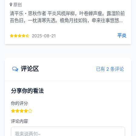
原创
清平乐・思秋作者 平炎风梳岸柳，叶卷蝉声瘦。露湿阶前
苔色旧，一枕清寒先透。檐角月挂如钩，牵来往事悠悠。
曾共菊丛沽酒，如今菊又盈眸。注：这首词借秋景起兴，
从风拂柳、...
平炎
2025-08-21
评论区
已有 2 条评论
分享你的看法
你的评分
评论内容