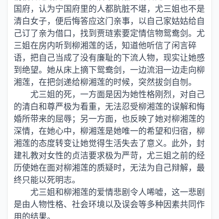
国府，认为宁国府里的人都肮脏不堪，尤三姐也不是
清白女子，便后悔答应这门亲事，以自己家姑姑给自
己订了亲为借口，找到贾琏索要定情信物鸳鸯剑。尤
三姐在房内听到柳湘莲的话，知道他听信了闲言碎
语，把自己当成了没有廉耻的下流人物，现实让她感
到绝望。她从床上摘下鸳鸯剑，一边流泪一边走向柳
湘莲，在把剑递给柳湘莲的时候，突然拔剑自刎。
尤三姐的死，一方面是因为她性格刚烈，对自己
的清白和尊严极为看重，无法忍受柳湘莲的误解和悔
婚所带来的屈辱；另一方面，也反映了她对柳湘莲的
深情，在她心中，柳湘莲是她唯一的希望和归宿，柳
湘莲的态度转变让她觉得生活失去了意义。此外，封
建礼教对女性的贞洁要求极为严苛，尤三姐之前的经
历使她在面对柳湘莲的质疑时，无法为自己辩解，最
终只能以死明志。
尤三姐和柳湘莲的爱情悲剧令人唏嘘，这一悲剧
是由人物性格、社会环境以及误会等多种因素共同作
用的结果。