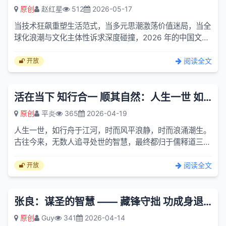
原创
赵红星
512
2026-05-17
当技术狂飙重塑生活范式，当多元思潮激荡价值迷局，当全
球化浪潮与文化主体性诉求深度碰撞，2026 年的中国文化
思想领域，正经历一场从 “追随模仿” 到 “自主建构”、从...
阅读全文
开放
活在当下 知行合一 顺其自然：人生一世 如行舟于江河
原创
平炎
365
2026-04-19
人生一世，如行舟于江河，时而风平浪静，时而浪涌潮生。
古往今来，无数人追寻处世的智慧，最终都归于儒释道三家
的精神内核。若以一言蔽之，便是：活在当下，知行合一，
顺其自...
阅读全文
开放
张良：谋圣的智慧 —— 藏锋守拙 功成身退的处世之道（聆听史记）
原创
Guy
341
2026-04-14