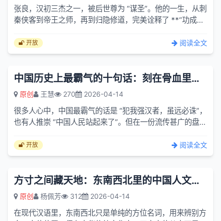
张良，汉初三杰之一，被后世尊为 “谋圣”。他的一生，从刺
秦侠客到帝王之师，再到归隐修道，完美诠释了 **“功成、
名遂、身退，天之道”** 的大智慧，也是《史记・留侯世...
阅读全文
开放
中国历史上最霸气的十句话：刻在骨血里的华夏风骨
原创
王慧
270
2026-04-14
很多人心中，中国最霸气的话是 “犯我强汉者，虽远必诛”，
也有人推崇 “中国人民站起来了”。但在一份流传甚广的盘点
里，这些话只能位居其后。真正排在榜首的那句话，并非...
阅读全文
开放
方寸之间藏天地：东南西北里的中国人文智慧
原创
杨佩芳
312
2026-04-14
在现代汉语里，东南西北只是单纯的方位名词，用来辨别方