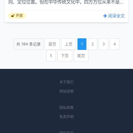
向、定位位置。但在中华传统文化中，四方方位从来不是冰
冷的地理坐标，而是承载着古人对天地、自然、社会与人伦
秩序的...
阅读全文
开放
共
184
条记录
首页
上页
1
2
3
4
5
下页
尾页
关于我们
网站说明
隐私政策
免责声明