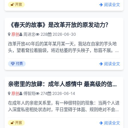
文化逻...
阅读全文
开放
《春天的故事》是改革开放的原发动力？
原创
周进忠
228
2026-06-30
改革开放40年后的某年某月某一天，我站在自家的芋头地
头，望着耷拉着脑袋，将近枯萎的芋头秧子，愁眉不展。改
革开放的春风已经吹了40年，改革开放的春雨已经滋润了
40年，改革...
阅读全文
付费
亲密里的放肆：成年人感情中 最高级的信任从无需伪装开始
原创
傅智翔
274
2026-06-14
在成年人的亲密关系里，有一种很特别的现象：当两个人进
入深度私密相处状态时，平日里碍于体面、规则绝对不会说
出口的直白话语，反而会成为彼此之间独有的情绪纽带。在
外人看...
阅读全文
开放