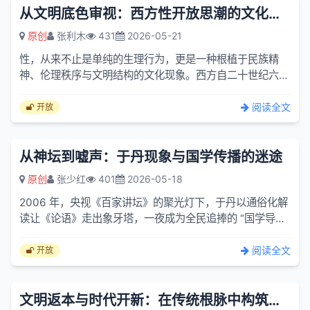
从文明底色审视：西方性开放思潮的文化得失与历史反思
原创
张利木
431
2026-05-21
性，从来不止是单纯的生理行为，更是一种根植于民族精
神、伦理秩序与文明结构的文化现象。西方自二十世纪六十
年代兴起的性解放运动，早已超越个体情欲的范畴，演变为
一场重塑...
阅读全文
开放
从神坛到嘘声：于丹现象与国学传播的迷途
原创
张少红
401
2026-05-18
2006 年，央视《百家讲坛》的聚光灯下，于丹以通俗化解
读让《论语》走出象牙塔，一夜成为全民追捧的 “国学导
师”，著作销量破百万、单场演讲费比肩一线明星，缔造了
一场席...
阅读全文
开放
文明返本与时代开新：在传统根脉中构筑当代精神坐标