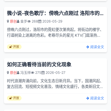
微小说-夜色歌厅：傍晚六点刚过 洛阳市的霓虹便次第亮起
原创
金岁
268
2026-05-29
傍晚六点刚过，洛阳市的霓虹便次第亮起，将街边的楼宇、
行道树染上迷离的色彩。老巷尽头的星光 KTV门庭渐热，
玻璃门一开一合，裹挟着歌声、笑语与淡淡的果酒香气，成
了这座城...
阅读全文
开放
如何正确看待当前的文化现象
原创
冯玉祥
275
2026-05-27
时代浪潮奔涌向前，文化生态日新月异。当下，国潮风起、
复古回流、短视频文化普及、情绪文化盛行，各类新旧文化
现象交织碰撞、蓬勃生长，构筑起多元鲜活的当代文化图
景。文化...
阅读全文
开放