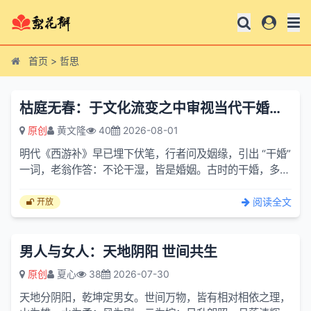
首页
>
哲思
枯庭无春：于文化流变之中审视当代干婚现象
原创
黄文隆
40
2026-08-01
明代《西游补》早已埋下伏笔，行者问及姻缘，引出 “干婚”
一词，老翁作答：不论干湿，皆是婚姻。古时的干婚，多是
人情世故裹挟之下的虚名嫁娶；流转千年，干婚在现代社
会...
阅读全文
开放
男人与女人：天地阴阳 世间共生
原创
夏心
38
2026-07-30
天地分阴阳，乾坤定男女。世间万物，皆有相对相依之理，