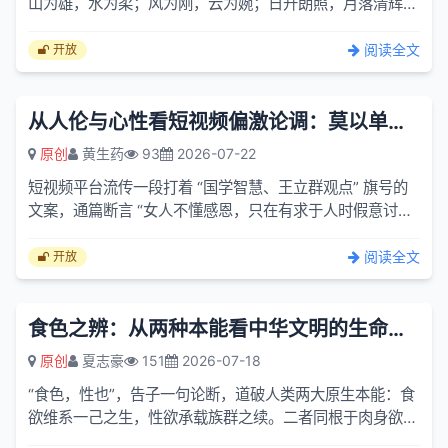
山为雄，水为柔；风为刚，云为婉；日升朗照，月落清辉，
而人间最精妙的相对，便是男人与女人。二者从来不是对立
的两端...
阅读全文
开放
从人伦与心性看短视频偏激论调：莫以单一恩怨 定义一整个性别
原创
黄生药
93
2026-07-22
短视频平台流传一段打着 “国学智慧、王立群观点” 旗号的
文案，通篇断言 “女人不懂感恩，只在有求于人时假意讨
好，一旦对方失去价值便翻脸无情”，将一段感情里的失
意，...
阅读全文
开放
食色之辨：从两种本能看中华文明的生命秩序与精神伦理
原创
夏志豪
151
2026-07-18
“食色，性也”，告子一句论断，道破人类两大原生本能：食
欲维系一己之生，性欲承载族群之续。二者同根于肉身欲
望，却在数千年中华文明的塑造下，分化出两套截然不同的