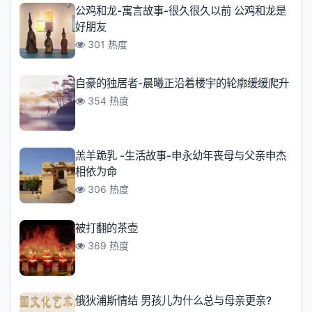
公鸡和龙-寓言故事-​很久很久以前 公鸡和龙是
好朋友
301 热度
自豪的独居者-晨曦正沿着楼宇的轮廓缓缓爬升
354 热度
羔羊跪乳 -生活故事-​申永幼年丧母与父亲申杰
相依为命
306 热度
被打翻的茶壶
369 热度
俄狄浦斯情结 男孩儿为什么总与母亲更亲?