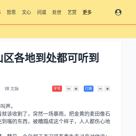
书
哲思
文心
问道
处世
艺赏
更多
山区各地到处都可听到
−
+
−
+
文脉
字号
行距
鸟叫声。
看就该收割了，突然一场暴雨，把金黄的麦田像石
吃到嘴的东西，被糟蹋成这个样子，人人都伤心地