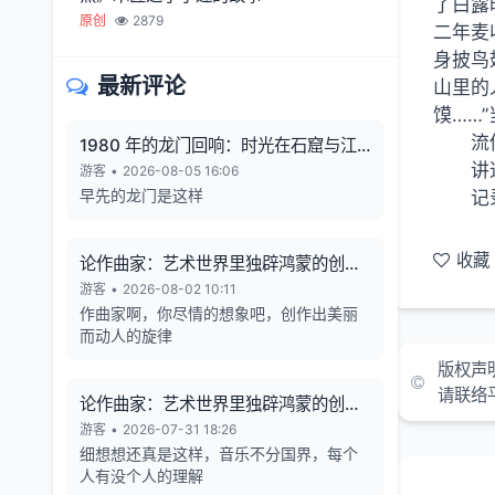
了白露
原创
2879
二年麦
身披鸟
最新评论
山里的
馍……
流
1980 年的龙门回响：时光在石窟与江
讲
风中凝固
游客
•
2026-08-05 16:06
早先的龙门是这样
记
收藏
论作曲家：艺术世界里独辟鸿蒙的创造
者
游客
•
2026-08-02 10:11
作曲家啊，你尽情的想象吧，创作出美丽
而动人的旋律
版权声
请联络
论作曲家：艺术世界里独辟鸿蒙的创造
者
游客
•
2026-07-31 18:26
细想想还真是这样，音乐不分国界，每个
人有没个人的理解