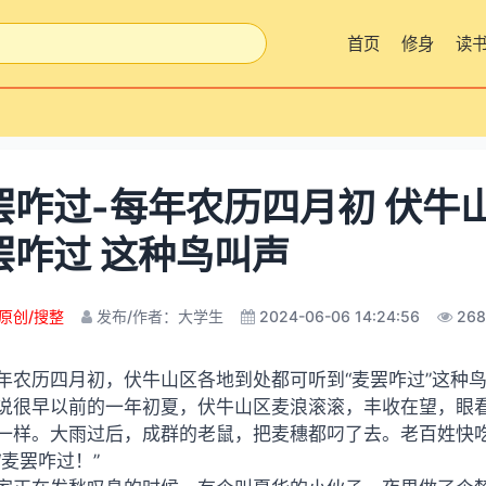
首页
修身
读
罢咋过-每年农历四月初 伏牛
罢咋过 这种鸟叫声
原创/搜整
发布/作者：大学生
2024-06-06 14:24:56
268
年农历四月初，伏牛山区各地到处都可听到“麦罢咋过”这种
说很早以前的一年初夏，伏牛山区麦浪滚滚，丰收在望，眼
一样。大雨过后，成群的老鼠，把麦穗都叼了去。老百姓快
“麦罢咋过！”