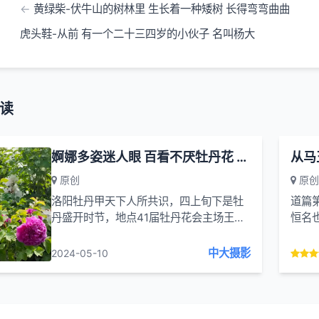
黄绿柴-伏牛山的树林里 生长着一种矮树 长得弯弯曲曲
虎头鞋-从前 有一个二十三四岁的小伙子 名叫杨大
读
婀娜多姿迷人眼 百看不厌牡丹花 41届牡丹花会王城公园-牡丹欣赏之一
从马
原创
原创
洛阳牡丹甲天下人所共识，四上旬下是牡
道篇
丹盛开时节，地点41届牡丹花会主场王城
恒名
公园，时间四月七日。三天假期刚过，今
也，以
天公园里的人只有几千人，花儿开得正
中大摄影
2024-05-10
好，有兴拍到几朵好牡丹，与国人共享。
就洛阳牡丹的品种就...