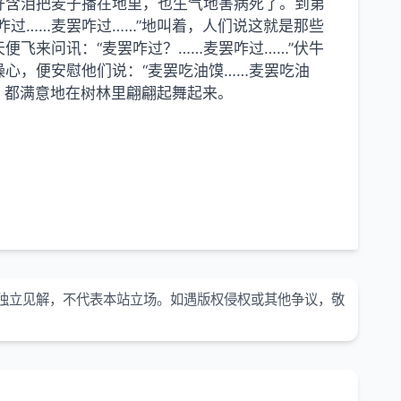
好含泪把麦子播在地里，也生气地害病死了。到第
咋过……麦罢咋过……”地叫着，人们说这就是那些
便飞来问讯：“麦罢咋过？……麦罢咋过……”伏牛
心，便安慰他们说：“麦罢吃油馍……麦罢吃油
，都满意地在树林里翩翩起舞起来。
独立见解，不代表本站立场。如遇版权侵权或其他争议，敬