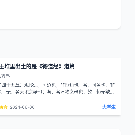
王堆里出土的是《德道经》道篇
/搜整
第四十五章：观眇道，可道也，非恒道也。名，可名也，非
也。无，名天地之始也；有，名万物之母也。故：恒无欲
观其眇；恒有欲...
大学生
2024-06-06