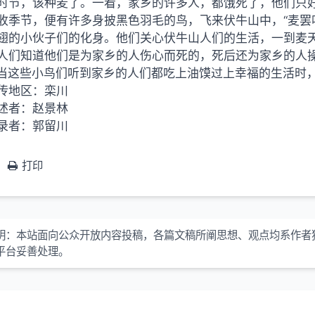
时节，该种麦了。一看，家乡的许多人，都饿死了，他们只
收季节，便有许多身披黑色羽毛的鸟，飞来伏牛山中，“麦罢
翅的小伙子们的化身。他们关心伏牛山人们的生活，一到麦天
人们知道他们是为家乡的人伤心而死的，死后还为家乡的人操
”当这些小鸟们听到家乡的人们都吃上油馍过上幸福的生活时
传地区：栾川
述者：赵景林
录者：郭留川
打印
明：本站面向公众开放内容投稿，各篇文稿所阐思想、观点均系作者
平台妥善处理。