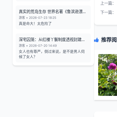
上一篇：
真实的荒岛生存 世界名著《鲁滨逊漂流
下一篇：
记》的原型
游客
•
2026-07-23 18:25
真是命大！太危险了
推荐阅
深宅囚笼：从红楼丫鬟制度透视封建女
性的生存异化与人格消解
游客
•
2026-07-20 14:49
女人也有尊严，倒过来说，是不是男人伺
候了女人？