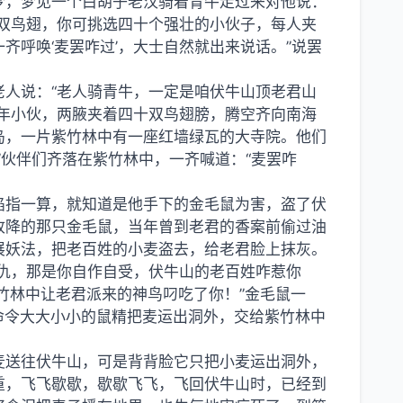
梦，梦见一个白胡子老汉骑着青牛走过来对他说：
双鸟翅，你可挑选四十个强壮的小伙子，每人夹
齐呼唤‘麦罢咋过’，大士自然就出来说话。”说罢
人说：“老人骑青牛，一定是咱伏牛山顶老君山
年小伙，两腋夹着四十双鸟翅膀，腾空齐向南海
岛，一片紫竹林中有一座红墙绿瓦的大寺院。他们
”伙伴们齐落在紫竹林中，一齐喊道：“麦罢咋
掐指一算，就知道是他手下的金毛鼠为害，盗了伏
收降的那只金毛鼠，当年曾到老君的香案前偷过油
展妖法，把老百姓的小麦盗去，给老君脸上抹灰。
仇，那是你自作自受，伏牛山的老百姓咋惹你
竹林中让老君派来的神鸟叼吃了你！”金毛鼠一
，命令大大小小的鼠精把麦运出洞外，交给紫竹林中
麦送往伏牛山，可是背背脸它只把小麦运出洞外，
重，飞飞歇歇，歇歇飞飞，飞回伏牛山时，已经到