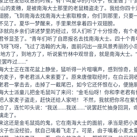
家正在发愁叹息的时候，有个叫夏华的小伙子，夜里做了个
牛山的麦穗，是被南海大士那里的老鼠精盗走了。我给你四十
翅膀，飞到南海去找南海大士索取粮食，你们到那里，只要一
不见了。夏华一梦醒来，手里果然拿着四十双翅膀。
华就向乡亲们讲述梦里的经过，邻人们听了十分惊奇，有个老
君爷显圣了。”青年们听了自愿报名去找南海大士。四十个青
飞呀飞呀，飞过了浩翰的大海，面前闪出一座风景秀丽的小
到地方了，到地方了，听说紫竹林中观世音，就是南海大士。
麦罢咋过……”
海大士正在莲花盆上静坐，猛听得一片喧嚷声，感到惊奇，
的麦子，李老君派人来索要了。原来唐僧取经时，在白云洞
老君一掌击去，击掉了一截尾巴，如今它还怀恨在心，便施
海大士派童儿把金毛鼠叫了来问：“金毛仙呀！你和李老君有
把人家麦子盗走，赶快还给人家吧！ 不然，我就把你吊在紫
怕了，连忙叩头说：“我送……我送……”说罢赶忙抽身回洞
噙走了。
来这还是金毛鼠捣的鬼，它在南海大士的面前，承当是把小
伙子也没经验，就自己噙着飞走了。可是，由于噙着小麦太