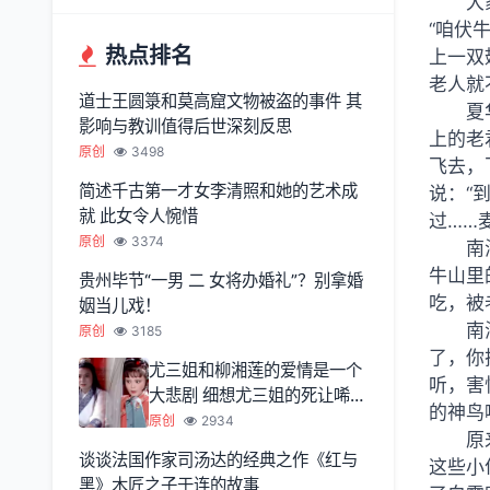
大
“咱伏
热点排名
上一双
老人就
道士王圆箓和莫高窟文物被盗的事件 其
夏
影响与教训值得后世深刻反思
上的老
原创
3498
飞去，
简述千古第一才女李清照和她的艺术成
说：“
就 此女令人惋惜
过……
原创
3374
南
牛山里
贵州毕节“一男 二 女将办婚礼”？别拿婚
吃，被
姻当儿戏！
南
原创
3185
了，你
尤三姐和柳湘莲的爱情是一个
听，害
大悲剧 细想尤三姐的死让唏嘘
的神鸟
不已
原创
2934
原
谈谈法国作家司汤达的经典之作《红与
这些小
黑》木匠之子于连的故事