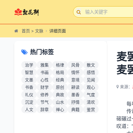
首页
>
文脉
详细页面
热门标签
麦
治学
雅集
格律
风骨
散文
麦
智慧
书画
格局
情怀
感悟
文墨
心性
经典
意境
见闻
来源：
书香
财学
原创
耕读
观心
礼仪
修养
典故
墨香
气度
沉淀
节气
山水
抒情
清欢
每
人文
辞章
禅心
典籍
鉴赏
传
磙碾过
叹道：