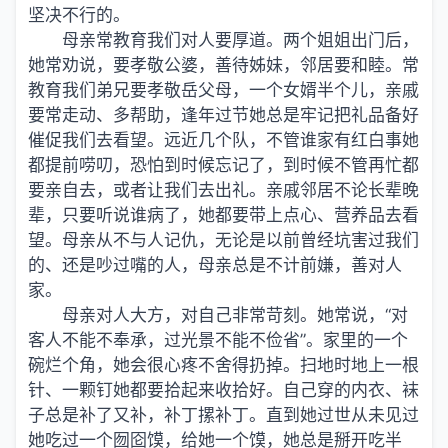
坚决不行的。
母亲常教育我们对人要厚道。两个姐姐出门后，
她常劝说，要孝敬公婆，善待姊妹，邻居要和睦。常
教育我们弟兄要孝敬岳父母，一个女婿半个儿，亲戚
要常走动、多帮助，逢年过节她总是牢记把礼品备好
催促我们去看望。远近几个队，不管谁家有红白事她
都提前唠叨，恐怕到时候忘记了，到时候不管再忙都
要亲自去，或者让我们去出礼。亲戚邻居不论长辈晚
辈，只要听说谁病了，她都要带上点心、营养品去看
望。母亲从不与人记仇，无论是以前曾经坑害过我们
的、还是吵过嘴的人，母亲总是不计前嫌，善对人
家。
母亲对人大方，对自己非常苛刻。她常说，“对
客人不能不奉承，过光景不能不俭省”。家里的一个
碗烂个角，她会很心疼不舍得扔掉。扫地时地上一根
针、一颗钉她都要拾起来收拾好。自己穿的内衣、袜
子总是补了又补，补丁摞补丁。直到她过世从未见过
她吃过一个囫囵馍，给她一个馍，她总是掰开吃半