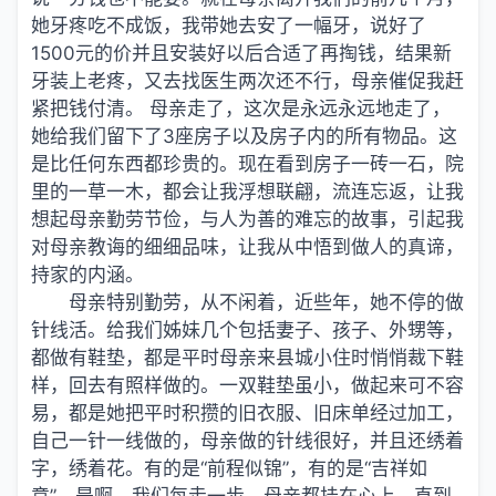
她牙疼吃不成饭，我带她去安了一幅牙，说好了
1500元的价并且安装好以后合适了再掏钱，结果新
牙装上老疼，又去找医生两次还不行，母亲催促我赶
紧把钱付清。 母亲走了，这次是永远永远地走了，
她给我们留下了3座房子以及房子内的所有物品。这
是比任何东西都珍贵的。现在看到房子一砖一石，院
里的一草一木，都会让我浮想联翩，流连忘返，让我
想起母亲勤劳节俭，与人为善的难忘的故事，引起我
对母亲教诲的细细品味，让我从中悟到做人的真谛，
持家的内涵。
母亲特别勤劳，从不闲着，近些年，她不停的做
针线活。给我们姊妹几个包括妻子、孩子、外甥等，
都做有鞋垫，都是平时母亲来县城小住时悄悄裁下鞋
样，回去有照样做的。一双鞋垫虽小，做起来可不容
易，都是她把平时积攒的旧衣服、旧床单经过加工，
自己一针一线做的，母亲做的针线很好，并且还绣着
字，绣着花。有的是“前程似锦”，有的是“吉祥如