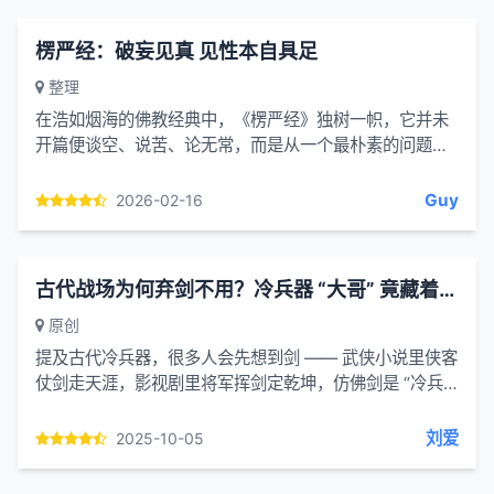
楞严经：破妄见真 见性本自具足
整理
在浩如烟海的佛教经典中，《楞严经》独树一帜，它并未
开篇便谈空、说苦、论无常，而是从一个最朴素的问题切
入：人究竟是如何看见东西的？佛陀以七处征心、八还辨
见的层层追问...
Guy
2026-02-16
古代战场为何弃剑不用？冷兵器 “大哥” 竟藏着实战密码
原创
提及古代冷兵器，很多人会先想到剑 —— 武侠小说里侠客
仗剑走天涯，影视剧里将军挥剑定乾坤，仿佛剑是 “冷兵
器之王”。可翻阅史料便会发现：真实的古代战场上，剑极
少作...
刘爱
2025-10-05