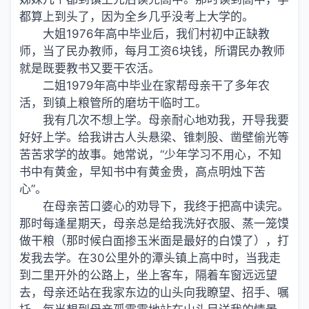
都算上到头了，因为全乡几乎没考上大学的。
大姐1976年高中毕业后，我们村初中正缺教
师，当了民办教师，每月工资6块钱，所谓民办教师
就是既要教书又要干农活。
二姐1979年高中毕业在家帮母亲干了多年农
活，到镇上粮管所的磨坊干临时工。
我有几次不想上学。母亲耐心地劝我，开导我要
好好上学。给我讲古人头悬梁、锥刺股、凿壁偷光等
苦苦求学的故事。她常说，“少年学习不用心，不知
书中有黄金，早知书中有黄金贵，高点明烛下苦
心”。
在母亲苦口婆心的劝导下，我终于把高中读完。
那时每逢星期天，母亲总是给我洗好衣服、蒸一笼馍
做干粮（那时候白面掺玉米面是最好的白馍了），打
发我去学。在30公里外的潭头镇上高中时，当我走
到二里开外的公路上，坐上客车，隔着车窗远远望
去，母亲还站在我家东边的山头向我瞭望、招手、嘱