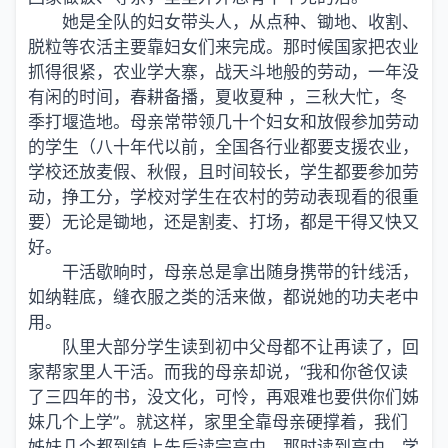
她是全队的妇女带头人，从点种、锄地、收割、
脱粒等农活主要靠妇女们来完成。那时候国家把农业
抓得很紧，农业学大寨，战天斗地般的劳动，一年没
有闲的时间，春耕备播，夏收夏种 ，三秋大忙，冬
季打堰造地。母亲常带领几十个妇女和放假参加劳动
的学生（八十年代以前，全国各行业都要支援农业，
学校还放麦假、秋假，且时间较长，学生都要参加劳
动，挣工分，学校对学生在农村的劳动表现看的很重
要）无论是锄地，还是割麦、打场，都是干得又快又
好。
干活歇晌时，母亲总是拿出随身携带的针线活，
如纳鞋底，缝衣服之类的活来做，都说她的功夫老中
用。
队里大部分学生读到初中父母都不让再读了，回
家帮家里人干活。而我的母亲却说，“我和你爸仅读
了三四年的书，没文化，可怜，再艰难也要供你们姊
妹几个上学”。就这样，家里全靠母亲硬撑着，我们
姊妹几个都到镇上先后读完高中。那时读到高中，学