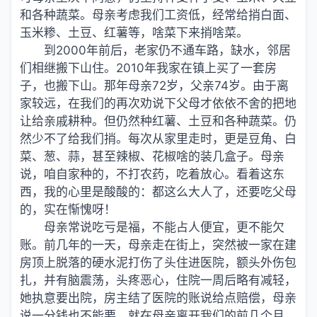
和各种蔬菜。母亲考虑我们工资低，经常给捎白面、
玉米糁、土豆、红薯等，啥菜下来捎啥菜。
到2000年前后，老家仍不通车路，缺水，邻居
们相继搬下山住。2010年我家在镇上买了一套房
子，也搬下山。那年母亲72岁，父亲74岁。由于离
家较远，在我们的再次劝说下父母才依依不舍的把地
让给亲戚耕种。但仍然种红薯、土豆和各种蔬菜。仍
然少不了给我们捎。每次从家里走时，更是豆角、白
菜、葱、蒜，甚至辣椒、花椒啥的装几盒子。母亲
说，咱自家种的，不打农药，吃着放心。看着这东
西，我的心里是酸酸的：都这么大人了，还要吃父母
的，实在惭愧呀！
母亲常说吃亏是福，不能占人便宜，更不能欠
账。前几年的一天，母亲走在街上，突然被一家在建
房顶上脱落的硬水泥打伤了头住进医院，额头外伤包
扎，并有脑震荡，头疼恶心，住院一周后略有减轻，
她执意要出院，房主结了医院的账说给点赔偿，母亲
说一分钱也不能要。就在母亲离开我们的前几个月，