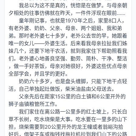
我总以为这不是真的，恍惚是在做梦。与母亲朝
夕相处的往事仿佛就在昨天，一件件浮现在眼前……
童年刚记事，也就是1970年之后，家里8口人，
有老外婆、奶奶、父亲、母亲、两个姐姐、我和弟
弟。那时老外婆七十多岁，老外公去世的早，她跟着
唯一的女儿——外婆生活。后来看我母亲拉扯我们姊
妹几个，还要下地干农活，就到我家住下帮助照看我
们。老外婆心地善良坚强、勤劳、简朴、干净、整洁
，做一手好茶饭，母亲对她很好，外婆这些优点母亲
全部学会，并且学的更好。
奶奶六十多岁，也是盘头缠脚，只能下地干点轻
活，自己单独起灶做饭，柴米油盐由父母送去。
父亲先后在距家15公里的白土镇和6公里开外的
狮子庙镇粮管所工作。
我们家住在离公路一公里多的红土坡上，只长白
草不长树，吃水烧柴是大事。吃水要在一里多的山下
担，烧柴需要到20公里开外的龙王幢或者翁峪沟拾
好后，借架子车或掏钱找拖拉机拉到我们山下的公路