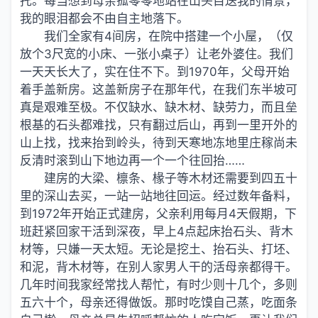
托。每当想到母亲孤零零地站在山头目送我的情景，
我的眼泪都会不由自主地落下。
我们全家有4间房，在院中搭建一个小屋，（仅
放个3尺宽的小床、一张小桌子）让老外婆住。我们
一天天长大了，实在住不下。到1970年，父母开始
着手盖新房。这盖新房子在那年代，在我们东半坡可
真是艰难至极。不仅缺水、缺木材、缺劳力，而且垒
根基的石头都难找，只有翻过后山，再到一里开外的
山上找，找来抬到岭头，待到天寒地冻地里庄稼尚未
反清时滚到山下地边再一个一个往回抬……
建房的大梁、檩条、椽子等木材还需要到四五十
里的深山去买，一站一站地往回运。经过数年备料，
到1972年开始正式建房，父亲利用每月4天假期，下
班赶紧回家干活到深夜，早上4点起床抬石头、背木
材等，只嫌一天太短。无论是挖土、抬石头、打坯、
和泥，背木材等，在别人家男人干的活母亲都得干。
几年时间我家经常找人帮忙，有时少则十几个，多则
五六十个，母亲还得做饭。那时吃馍自己蒸，吃面条