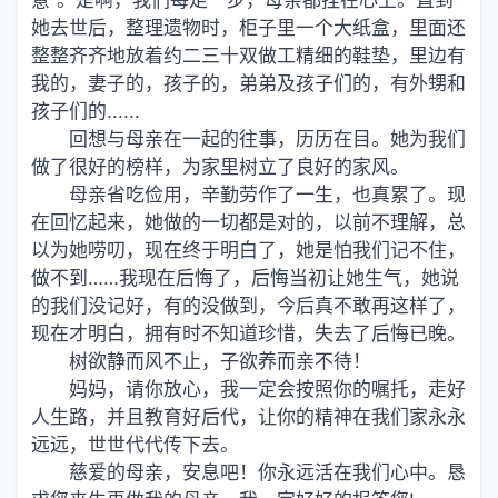
意”。是啊，我们每走一步，母亲都挂在心上。直到
她去世后，整理遗物时，柜子里一个大纸盒，里面还
整整齐齐地放着约二三十双做工精细的鞋垫，里边有
我的，妻子的，孩子的，弟弟及孩子们的，有外甥和
孩子们的......
回想与母亲在一起的往事，历历在目。她为我们
做了很好的榜样，为家里树立了良好的家风。
母亲省吃俭用，辛勤劳作了一生，也真累了。现
在回忆起来，她做的一切都是对的，以前不理解，总
以为她唠叨，现在终于明白了，她是怕我们记不住，
做不到……我现在后悔了，后悔当初让她生气，她说
的我们没记好，有的没做到，今后真不敢再这样了，
现在才明白，拥有时不知道珍惜，失去了后悔已晚。
树欲静而风不止，子欲养而亲不待！
妈妈，请你放心，我一定会按照你的嘱托，走好
人生路，并且教育好后代，让你的精神在我们家永永
远远，世世代代传下去。
慈爱的母亲，安息吧！你永远活在我们心中。恳