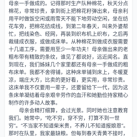
母亲一手做成的。记得那时生产队种棉花，秋天分点
棉花，非常珍贵，拿到街上把棉花籽弹出来，母亲利
用平时做饭空闲或雨雪天不能下地劳动空闲，坐在纺
花车旁，把棉花纺成线，到第二年春天，叫来外婆帮
忙，把线染色、经网，再装到织布机上织布，之后再
裁缝成衣服，或做成床单。从种棉花到做成衣服需要
十几道工序，需要用至少一年功夫！母亲做出来的老
粗布带有精致的条纹，谁见了都说好，远近闻名。直
到现在，我们姊妹几个家里都还有母亲一手做成的粗
布床单。我都不舍得铺，这种床单铺到床上，冬暖夏
凉，端庄大方，比卖的更好看，更实用，非常珍贵。
这床单我不仅要用一辈子，还要留给下一代，因为这
条床单凝结着母亲艰辛劳作的血汗和她勤俭持家精心
制作的许多动人故事。
母亲会精打细算，会过光景。同时她也注意教育
我们。她常中，“吃不穷，穿不穷，打算不到一世
穷”。“不当家不知道柴米贵，不养儿不知道报娘恩”。
那时在队里，我家最缺粮。但每到春天青黄不接时，