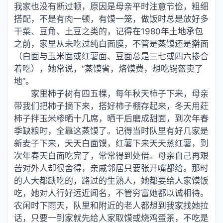
我家也没有断过顿，原因是母亲平时注意节俭，粗细
搭配，不是有肉一顿，有馍一笼，做饭时总是放好多
干菜、豆角、土豆之类的，记得在1980年土地承包
之前，家里从未吃过纯白面膜，不管是蒸馍还是擀面
（白面与玉米面或红薯面、豆面总是三七或四六掺合
着吃），她常说，“蒸馍省，烙馍费，想吃锅盔卖了
地”。
家里柿子树有四五棵，每年秋天柿子下来，母亲
带我们把柿子摘下来，搭好柿子棚存起来，冬天用荭
柿子拌玉米糁晒十几席，晒干后磨成甜面，到次年春
季缺粮时，全靠这蒸馍了。记得当时队里有好几家是
新麦子下来，天天白面馍，红薯下来天天蒸红薯，到
次年春天白面吃完了，常常得到处借。母亲自己再艰
苦对外人却很舍得，亲戚邻居只要张开嘴都给。那时
的人大都缺吃的，路过的生熟人，她都要给人家馍饭
吃，她对人行好远近闻名，不管穷富她都以诚相待。
农闲时下雨天，队里和附近的老人都想到我家找她拉
话，只要一到家就先给人家取馍或烧鸡蛋茶，不吃是