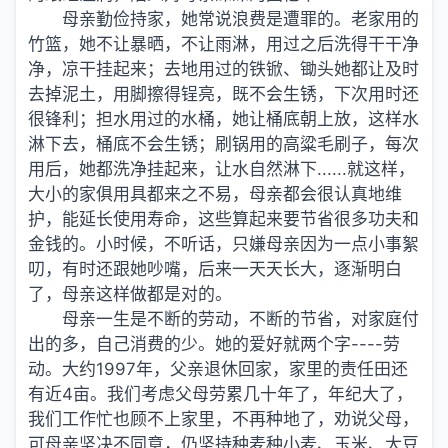
母亲勤俭持家，她常说浪费是遭罪的。老家用的
竹篮，她不让暴晒，不让雨淋，用过之后洗得干干净
净，凉干挂起来；去地用过的铁锨、锄头她都让及时
去掉泥土，用脚擦得锃亮，既不会生锈，下次用时还
很锋利；担水用过的水桶，她让桶底朝上放，这样水
淋下去，桶底不会生锈；刷锅用的高粱毛刷子，每次
用后，她都洗净挂起来，让水自然淋下......就这样，
大小的家俱用具都来之不易，母亲都会很认真地维
护，能延长使用寿命，这些算起来要节省很多功夫和
金钱的。小时候，不听话，只嫌母亲因为一点小事絮
叨，有时还跟她吵嘴，后来一天天长大，逐渐明白
了，母亲这样做都是对的。
母亲一生是不断的劳动，不断的节省，对家庭付
出的多，自己消费的少。她的爱好就两个字----劳
动。大约1997年，父亲退休回家，家里的责任田还
有近4亩。我们考虑父母劳累几十年了，年纪大了，
我们工作忙也顾不上家里，不再种地了，劝说父母，
可母亲坚决不同意，仍坚持种麦种小麦、玉米、大豆