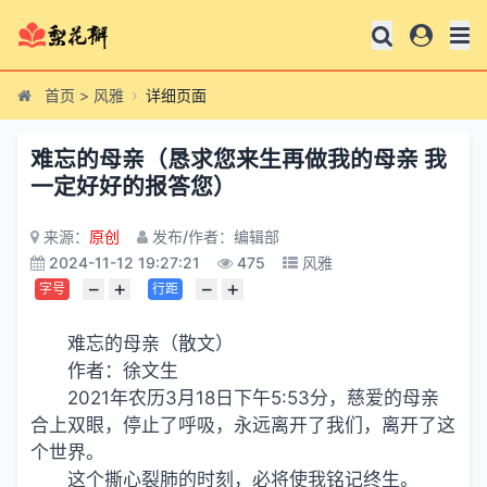
首页
>
风雅
详细页面
难忘的母亲（恳求您来生再做我的母亲 我
一定好好的报答您）
来源：
原创
发布/作者：编辑部
2024-11-12 19:27:21
475
风雅
−
+
−
+
字号
行距
难忘的母亲（散文）
作者：徐文生
2021年农历3月18日下午5:53分，慈爱的母亲
合上双眼，停止了呼吸，永远离开了
我们
，离开了这
个世界。
这个撕心裂肺的时刻，必将使我铭记终生。