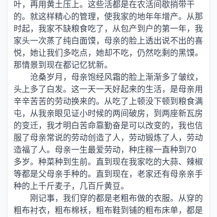
叶，再用黄土压上。这些活都是在农活间歇捎带干
的。就这样精心的管理，使我家的地年年增产。从那
时起，我家不缺粮食吃了，从包产到户的第一年，我
家头一次蒸了纯白面馍，母亲的脸上透出说不出的喜
悦，她让我们多吃点，她却不吃，仍然吃剩的黑馍。
那情景到现在都记忆犹新。
沧桑岁月，母亲饱经风霜的脸上渐渐多了皱纹，
头上多了白发。这一天一天好起来的生活，是母亲用
辛辛苦苦的劳动换来的。从吃了上顿没下顿到粮食满
屯，从我亲眼见证小时候的两间破房，到两座新瓦房
的变迁，我才明白苦命靠勤奋是可以改变的，我也信
服了母亲常说的劳动创造了人，劳动锻炼了人，劳动
造福了人。母亲一生最爱劳动，种庄稼一直种到70
多岁。种菜种到生前。直到现在我家吃的大蒜、辣椒
等都是父母亲手种的。直到现在，老家还有母亲亲手
种的上千斤麦子，几百斤黄豆。
刚记事，我们穿的都是老粗布做的衣服。从穿的
粗布衬衣，粗布棉袄，粗布鞋到铺的粗布床单，都是