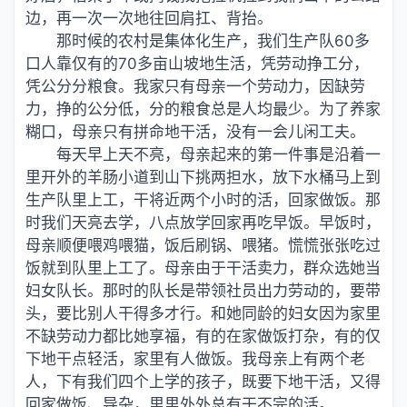
边，再一次一次地往回肩扛、背抬。
那时候的农村是集体化生产，我们生产队60多
口人靠仅有的70多亩山坡地生活，凭劳动挣工分，
凭公分分粮食。我家只有母亲一个劳动力，因缺劳
力，挣的公分低，分的粮食总是人均最少。为了养家
糊口，母亲只有拼命地干活，没有一会儿闲工夫。
每天早上天不亮，母亲起来的第一件事是沿着一
里开外的羊肠小道到山下挑两担水，放下水桶马上到
生产队里上工，干将近两个小时的活，回家做饭。那
时我们天亮去学，八点放学回家再吃早饭。早饭时，
母亲顺便喂鸡喂猫，饭后刷锅、喂猪。慌慌张张吃过
饭就到队里上工了。母亲由于干活卖力，群众选她当
妇女队长。那时的队长是带领社员出力劳动的，要带
头，要比别人干得多才行。和她同龄的妇女因为家里
不缺劳动力都比她享福，有的在家做饭打杂，有的仅
下地干点轻活，家里有人做饭。我母亲上有两个老
人，下有我们四个上学的孩子，既要下地干活，又得
回家做饭、导杂，里里外外总有干不完的活。