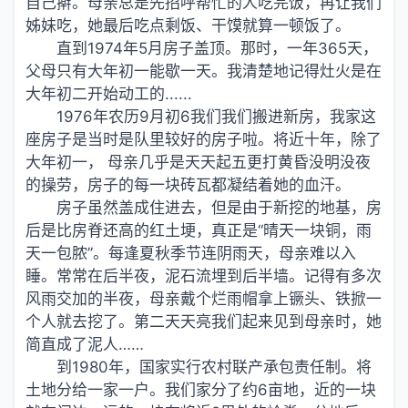
自己擀。母亲总是先招呼帮忙的人吃完饭，再让我们
姊妹吃，她最后吃点剩饭、干馍就算一顿饭了。
直到1974年5月房子盖顶。那时，一年365天，
父母只有大年初一能歇一天。我清楚地记得灶火是在
大年初二开始动工的......
1976年农历9月初6我们我们搬进新房，我家这
座房子是当时是队里较好的房子啦。将近十年，除了
大年初一， 母亲几乎是天天起五更打黄昏没明没夜
的操劳，房子的每一块砖瓦都凝结着她的血汗。
房子虽然盖成住进去，但是由于新挖的地基，房
后是比房脊还高的红土埂，真正是“晴天一块铜，雨
天一包脓”。每逢夏秋季节连阴雨天，母亲难以入
睡。常常在后半夜，泥石流埋到后半墙。记得有多次
风雨交加的半夜，母亲戴个烂雨帽拿上镢头、铁掀一
个人就去挖了。第二天天亮我们起来见到母亲时，她
简直成了泥人……
到1980年，国家实行农村联产承包责任制。将
土地分给一家一户。我们家分了约6亩地，近的一块