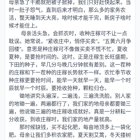
母亲急了干脆就把被子掀掉，我们只好赶快起来。当
时一肚子怨气，直到后来才明白，那么多的家务农
活，整天睡到天大亮，啥时候才能干完，新房子啥时
候才能住上。
母亲活头急，会抓农时，收种庄稼可不让一点
耽误。她常说，“紧收庄中，悄停买卖”。“五黄六月争
回楼”。意思是种庄稼可不像做买卖不慌不忙，夏收
夏种，是要抢时间的。这时，正是庄稼生长旺盛期，
下田的种子，早几分与晚几分钟就有差别。这一茬种
的庄稼和下一茬种的庄稼长势就不一样。农忙季节收
种庄稼更要抢时间，能早一天就早一天，能早一个时
辰就早一个时辰。要抢收抢种，颗粒归仓。
锄地讲究头遍深，二遍浅，三遍洗洗脸。别人家
的地锄一遍，两遍都行了，我们家的地母亲都要锄三
遍，他说锄三遍的地庄稼收成就好。真是一分耕耘一
分收获。到收庄稼时，我们家的地产量就高。
那时候缺钱，买不起化肥，每亩地顶多上一袋化
肥。母亲让我们多积农家肥，夏天割艾蒿，冬天搂树