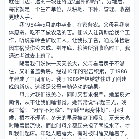
就在门边，远的一块在将近2里外的岭脊。分地后，
每家就是一个生产单位，从耕地、下种、管理、收割
更缺人手。
我1984年5月高中毕业，在家务农。父母看我身
体廋弱，吃不了做农活的苦。便求人让帮助给找个工
作，听说秦岭金矿收工人，让我报了名，通过体检后
因车祸受伤没去成。到年底，粮管所招收临时工，我
通过考试去上班了。
随着我们姊妹一天天长大，父母看着房子不够
住，又准备盖新房。经过10年的艰苦积累，于1986
年建成了三间厢房。我于1989年结婚就住进了刚建
成的新房。这都是父母辛勤劳动的结果。
母亲对我们很关心，同时又要求很严。她最反对
懒惰，从不让我们睡懒觉。她常常说“早起三光，晚
起三慌”。“赶早不赶晚”。“早睡早起身体好”。小时
候，根本不理解。冬天的早晨被窝正暖和，夏天天亮
时睡着最凉快。而此时母亲都起来担了两担水了，才
叫我们起床。年轻人瞌睡大，有时被叫醒又睡着了。