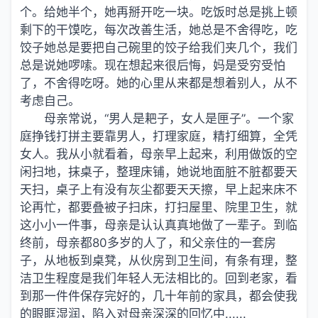
个。给她半个，她再掰开吃一块。吃饭时总是挑上顿
剩下的干馍吃，每次改善生活，她总是不舍得吃，吃
饺子她总是要把自己碗里的饺子给我们夹几个，我们
总是说她啰嗦。现在想起来很后悔，妈是受穷受怕
了，不舍得吃呀。她的心里从来都是想着别人，从不
考虑自己。
母亲常说，“男人是耙子，女人是匣子”。一个家
庭挣钱打拼主要靠男人，打理家庭，精打细算，全凭
女人。我从小就看着，母亲早上起来，利用做饭的空
闲扫地，抹桌子，整理床铺，她说地面脏不脏都要天
天扫，桌子上有没有灰尘都要天天擦，早上起来床不
论再忙，都要叠被子扫床，打扫屋里、院里卫生，就
这小小一件事，母亲是认认真真地做了一辈子。到临
终前，母亲都80多岁的人了，和父亲住的一套房
子，从地板到桌凳，从伙房到卫生间，有条有理，整
洁卫生程度是我们年轻人无法相比的。回到老家，看
到那一件件保存完好的，几十年前的家具，都会使我
的眼眶湿润，陷入对母亲深深的回忆中......