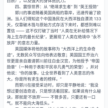
白质），以及强大的身体抵抗力。
四、震惊世界：从 “绝境求生者” 到 “英王授勋”
郭川的事迹随着英国商船的靠岸，迅速传遍了欧
洲。当人们得知这个中国渔民在大西洋独自漂流 133
天，仅靠破木筏与原始方式存活下来时，都感到难以
置信 —— 这不仅打破了当时 “人类在无补给情况下
海上生存的最长纪录”，更展现了人类在绝境中 “永不
放弃” 的意志力量。
英国媒体将他的故事称为 “大西洋上的生命奇
迹”，无数民众写信向他表达敬意；英国国王乔治六
世更是亲自邀请郭川前往白金汉宫，为他授予 “帝国
勋章”（一种用于表彰平民非凡勇气的荣誉），并对
他说：“你的故事，让全世界看到了人类意志的伟
大，你是所有求生者的榜样。”
而郭川在接受采访时，却只是平静地说：“我没
想过要创造奇迹，只是想活着回家。如果说有什么秘
诀，那就是‘不放弃’—— 不管多苦，只要还有一口
气，就不能向大海低头。”