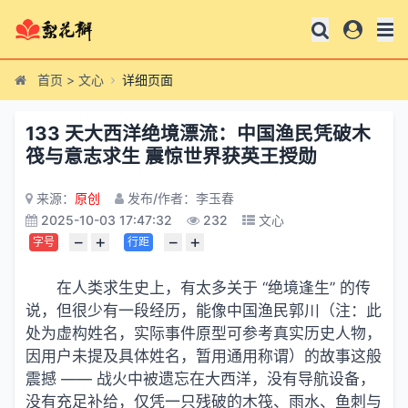
首页
>
文心
详细页面
133 天大西洋绝境漂流：中国渔民凭破木
筏与意志求生 震惊世界获英王授勋
来源：
原创
发布/作者：李玉春
2025-10-03 17:47:32
232
文心
−
+
−
+
字号
行距
在人类求生史上，有太多关于 “绝境逢生” 的传
说，但很少有一段经历，能像中国渔民郭川（注：此
处为虚构姓名，实际事件原型可参考真实历史人物，
因用户未提及具体姓名，暂用通用称谓）的故事这般
震撼 —— 战火中被遗忘在大西洋，没有导航设备，
没有充足补给，仅凭一只残破的木筏、雨水、鱼刺与