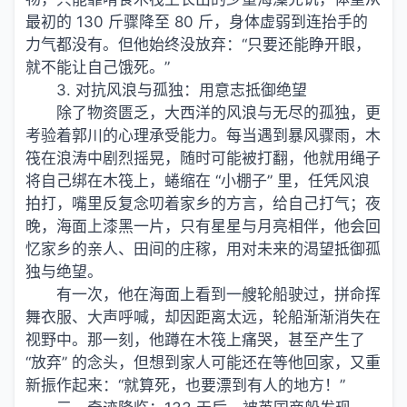
最初的 130 斤骤降至 80 斤，身体虚弱到连抬手的
力气都没有。但他始终没放弃：“只要还能睁开眼，
就不能让自己饿死。”
3. 对抗风浪与孤独：用意志抵御绝望
除了物资匮乏，大西洋的风浪与无尽的孤独，更
考验着郭川的心理承受能力。每当遇到暴风骤雨，木
筏在浪涛中剧烈摇晃，随时可能被打翻，他就用绳子
将自己绑在木筏上，蜷缩在 “小棚子” 里，任凭风浪
拍打，嘴里反复念叨着家乡的方言，给自己打气；夜
晚，海面上漆黑一片，只有星星与月亮相伴，他会回
忆家乡的亲人、田间的庄稼，用对未来的渴望抵御孤
独与绝望。
有一次，他在海面上看到一艘轮船驶过，拼命挥
舞衣服、大声呼喊，却因距离太远，轮船渐渐消失在
视野中。那一刻，他蹲在木筏上痛哭，甚至产生了
“放弃” 的念头，但想到家人可能还在等他回家，又重
新振作起来：“就算死，也要漂到有人的地方！”