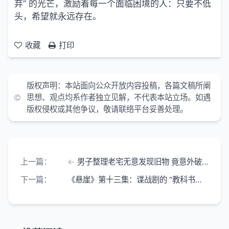
弃” 的光芒，激励着每一个面临困境的人：只要不低
头，希望就永远存在。
收藏
打印
版权声明：本站面向公众开放内容投稿，各篇文稿所阐
思想、观点均系作者独立见解，不代表本站立场。如遇
版权侵权或其他争议，敬请联络平台妥善处理。
上一篇：
男子整理老宅无意发现旧物 竟意外破获尘封 20 年的悬案
下一篇：
《悬崖》第十三集：谍战剧的 “教科书级” 冲突 一个片段勾连起生死博弈