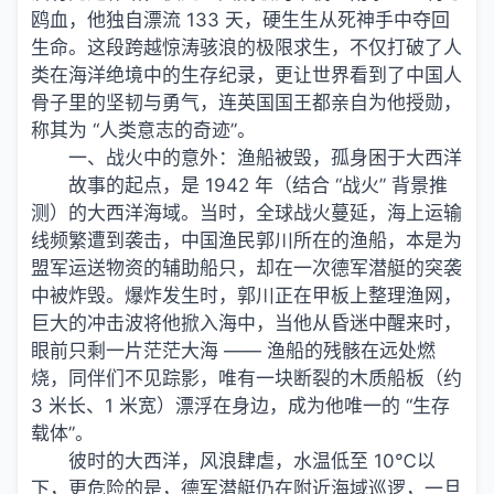
鸥血，他独自漂流 133 天，硬生生从死神手中夺回
生命。这段跨越惊涛骇浪的极限求生，不仅打破了人
类在海洋绝境中的生存纪录，更让世界看到了中国人
骨子里的坚韧与勇气，连英国国王都亲自为他授勋，
称其为 “人类意志的奇迹”。
一、战火中的意外：渔船被毁，孤身困于大西洋
故事的起点，是 1942 年（结合 “战火” 背景推
测）的大西洋海域。当时，全球战火蔓延，海上运输
线频繁遭到袭击，中国渔民郭川所在的渔船，本是为
盟军运送物资的辅助船只，却在一次德军潜艇的突袭
中被炸毁。爆炸发生时，郭川正在甲板上整理渔网，
巨大的冲击波将他掀入海中，当他从昏迷中醒来时，
眼前只剩一片茫茫大海 —— 渔船的残骸在远处燃
烧，同伴们不见踪影，唯有一块断裂的木质船板（约
3 米长、1 米宽）漂浮在身边，成为他唯一的 “生存
载体”。
彼时的大西洋，风浪肆虐，水温低至 10℃以
下，更危险的是，德军潜艇仍在附近海域巡逻，一旦