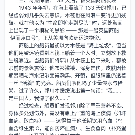
三、奇迹降临：133 天后，被英国商船发现
1943 年年初，在海上漂流了 133 天的郭川，已
经虚弱到几乎失去意识，木筏也在风浪中变得更加残
破。就在他以为 “生命即将走到尽头” 时，远处海面
上出现了一个模糊的黑影 —— 那是一艘英国商船
“伊丽莎白号”，正从美洲向欧洲运送物资。
商船上的船员最初以为木筏是 “海上垃圾”，但当
他们用望远镜看到木筏上躺着一个人时，立刻放下救
生艇靠近。当船员们将郭川从木筏上抬下来时，都被
眼前的景象震惊：他衣衫褴褛，浑身是伤，皮肤因长
期暴晒与海水浸泡变得黝黑、开裂，但眼睛里仍透着
一丝 “活着” 的光亮。船员们喂他喝了少量淡水与稀
粥，过了许久，郭川才缓缓说出第一句话：“我……
是中国人，我漂了很久……”
经过检查，船员们发现郭川除了严重营养不良、
身体多处划伤外，竟没有患上严重的海上疾病（如坏
血病、败血症）—— 这得益于他长期饮用鸟血（鸟
血含维生素 C，能预防坏血病）、生食鱼肉（补充蛋