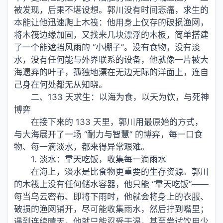
被发现，后果不堪设想。郭川没有时间悲痛，求生的
本能让他迅速爬上木筏：他用身上仅存的破损渔网，
将木筏边缘加固，又找来几块漂浮的木板，简单搭建
了一个能遮挡风雨的 “小棚子”。没有食物，没有淡
水，没有任何能与外界联系的设备，他就像一片被大
海遗弃的叶子，孤独地漂在无边无际的洋面上，连自
己身在何处都无从知晓。
二、133 天求生：以海为食，以天为饮，与死神
博弈
在接下来的 133 天里，郭川用最原始的方式，
与大海展开了一场 “耐力与智慧” 的博弈，每一口食
物、每一滴淡水，都来得异常艰难。
1. 淡水：靠天吃饭，收集每一滴雨水
在海上，淡水是比食物更重要的生存资源。郭川
的木筏上没有任何储水容器，他只能 “靠天吃饭”——
每当乌云密布、即将下雨时，他就会将身上的衣服、
破损的渔网铺开，尽可能收集雨水，然后拧到嘴里；
遇到连续晴天，他就只能忍受干渴，甚至尝试饮用少