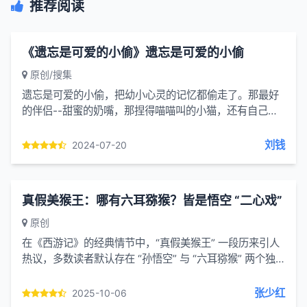
推荐阅读
《遗忘是可爱的小偷》遗忘是可爱的小偷
原创/搜集
遗忘是可爱的小偷，把幼小心灵的记忆都偷走了。那最好
的伴侣--甜蜜的奶嘴，那捏得喵喵叫的小猫，还有自己那
光屁股的情景，都给偷得一干二净。到深谷里去寻找，到
大海里去寻找...
刘钱
2024-07-20
真假美猴王：哪有六耳猕猴？皆是悟空 “二心戏”
原创
在《西游记》的经典情节中，“真假美猴王” 一段历来引人
热议，多数读者默认存在 “孙悟空” 与 “六耳猕猴” 两个独
立个体，二者神通难分伯仲，从花果山打到南海，再到...
张少红
2025-10-06