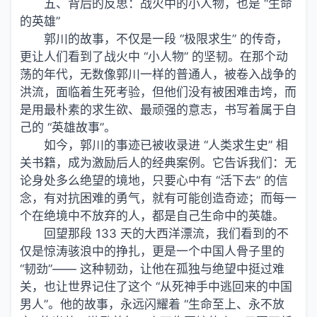
五、背后的反思：战火中的小人物，也是 “生命
的英雄”
郭川的故事，不仅是一段 “极限求生” 的传奇，
更让人们看到了战火中 “小人物” 的坚韧。在那个动
荡的年代，无数像郭川一样的普通人，被卷入战争的
洪流，面临着生死考验，但他们没有被困难击垮，而
是用最朴素的求生欲、最顽强的意志，书写着属于自
己的 “英雄故事”。
如今，郭川的事迹已被收录进 “人类求生史” 相
关书籍，成为激励后人的经典案例。它告诉
我们
：无
论身处多么绝望的境地，只要心中有 “活下去” 的信
念，有对抗困难的勇气，就有可能创造奇迹；而每一
个在绝境中不放弃的人，都是自己生命中的英雄。
回望那段 133 天的大西洋漂流，我们看到的不
仅是惊涛骇浪中的挣扎，更是一个中国人骨子里的
“韧劲”—— 这种韧劲，让他在孤独与绝望中挺过难
关，也让世界记住了这个 “从死神手中逃回来的中国
男人”。他的故事，永远闪耀着 “生命至上、永不放