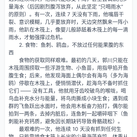
量海水（后因剧烈腹泻放弃，从此坚定 “只喝雨水”
的原则）。有一次，连续 7 天没有下雨，他嘴唇干
裂、意识模糊，几乎要放弃时，天边突然飘来一阵小
雨，他趴在木筏上，像婴儿般舔舐着木筏上的每一滴
雨水，才勉强撑过危机。
2. 食物：鱼刺、鸥血，不放过任何能果腹的东
西
食物的获取同样艰难。最初的几天，郭川只能在
木筏周围捞取一些浮游生物、小鱼苗，用指甲掐开鱼
腹生食；后来，他发现海面上偶尔会有海鸟（多为海
鸥）停歇在木筏上，便悄悄潜伏，趁海鸟不备时抓住
它们 —— 没有工具，他就用牙齿咬破鸟的喉咙，喝
鸟血补充水分与能量，将鸟肉撕成小块生食；遇到成
群的飞鱼跃出水面时，他会用木板奋力拍打，偶尔能
拍到一两条，去掉内脏后，连鱼刺一起嚼碎咽下（鱼
刺能补充钙质，避免因长期缺钙导致骨骼疏松）。
最艰难的一次，他连续 10 天没有抓到任何生
物，只能靠啃食木筏上长出的少量海藻充饥，体重从