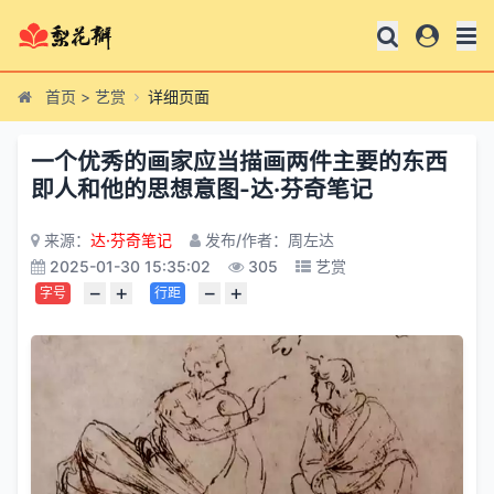
首页
>
艺赏
详细页面
一个优秀的画家应当描画两件主要的东西
即人和他的思想意图-达·芬奇笔记
来源：
达·芬奇笔记
发布/作者：周左达
2025-01-30 15:35:02
305
艺赏
−
+
−
+
字号
行距