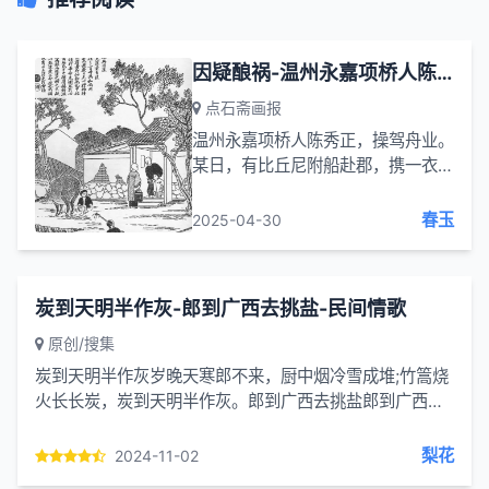
因疑酿祸-温州永嘉项桥人陈秀正 操驾舟业-点石斋画报
点石斋画报
温州永嘉项桥人陈秀正，操驾舟业。
某日，有比丘尼附船赴郡，携一衣
包，内藏锡饼若干。秀正见之，疑为
银也，欲谋之，将船摇向僻路，促令
春玉
2025-04-30
登岸，捎其包，刺船径去。时已日暮
途穷，尼踉跄至某农家，见有一妇一
孩，夫...
炭到天明半作灰-郎到广西去挑盐-民间情歌
原创/搜集
炭到天明半作灰岁晚天寒郎不来，厨中烟冷雪成堆;竹篙烧
火长长炭，炭到天明半作灰。郎到广西去挑盐郎到广西去
挑盐，一连去了两三年;床上眼泪洗得澡，地下眼泪撑得
船。(湖南)
梨花
2024-11-02