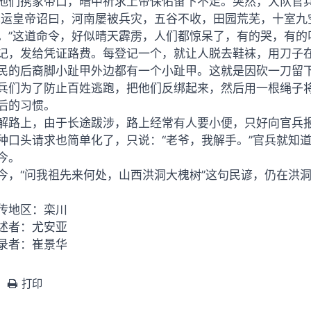
他们携家带口，暗中祈求上帝保佑留下不走。突然，大队官
承运皇帝诏曰，河南屡被兵灾，五谷不收，田园荒芜，十室九
。”这道命令，好似晴天霹雳，人们都惊呆了，有的哭，有的
记，发给凭证路费。每登记一个，就让人脱去鞋袜，用刀子
民的后裔脚小趾甲外边都有一个小趾甲。这就是因砍一刀留
兵们为了防止百姓逃跑，把他们反绑起来，然后用一根绳子
后的习惯。
解路上，由于长途跋涉，路上经常有人要小便，只好向官兵报
种口头请求也简单化了，只说：“老爷，我解手。”官兵就知道
今。
今，“问我祖先来何处，山西洪洞大槐树”这句民谚，仍在洪
传地区：栾川
述者：尤安亚
录者：崔景华
打印