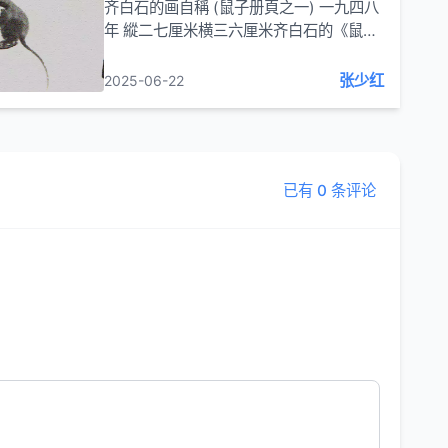
齐白石的画自稱 (鼠子册頁之一) 一九四八
年 縱二七厘米横三六厘米齐白石的《鼠子
册页之一》以灵动的笔触与独特的艺术视
角，展现出别样的艺术魅力。在画面构图
张少红
2025-06-22
上，往往以简...
已有 0 条评论