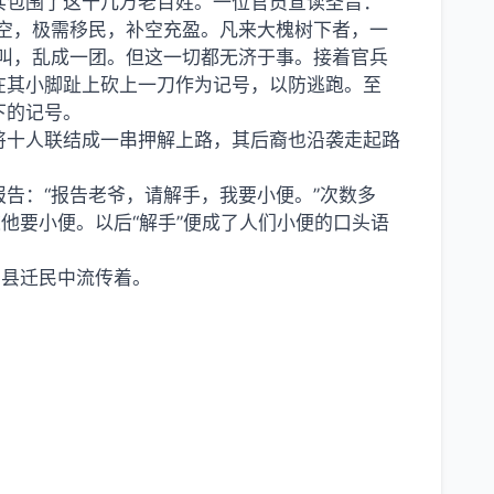
兵包围了这十几万老百姓。一位官员宣读圣旨：
空，极需移民，补空充盈。凡来大槐树下者，一
叫，乱成一团。但这一切都无济于事。接着官兵
在其小脚趾上砍上一刀作为记号，以防逃跑。至
下的记号。
将十人联结成一串押解上路，其后裔也沿袭走起路
告：“报告老爷，请解手，我要小便。”次数多
他要小便。以后“解手”便成了人们小便的口头语
洞县迁民中流传着。