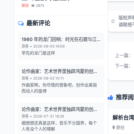
原创
2875
版权声
最新评论
请联络
1980 年的龙门回响：时光在石窟与江
风中凝固
游客
•
2026-08-05 16:06
早先的龙门是这样
上一篇：
下一篇：
论作曲家：艺术世界里独辟鸿蒙的创造
者
游客
•
2026-08-02 10:11
作曲家啊，你尽情的想象吧，创作出美丽
而动人的旋律
推荐阅
论作曲家：艺术世界里独辟鸿蒙的创造
者
游客
•
2026-07-31 18:26
解析台湾
细想想还真是这样，音乐不分国界，每个
原创
人有没个人的理解