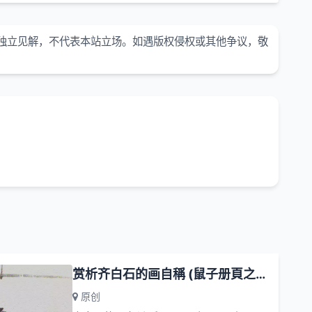
独立见解，不代表本站立场。如遇版权侵权或其他争议，敬
赏析齐白石的画自稱 (鼠子册頁之一) 一九四八年 縱二七厘米横三六厘米
原创