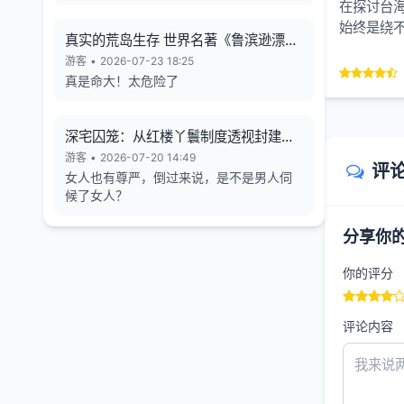
在探讨台海
始终是绕
真实的荒岛生存 世界名著《鲁滨逊漂流
境，其背后
记》的原型
游客
•
2026-07-23 18:25
真是命大！太危险了
深宅囚笼：从红楼丫鬟制度透视封建女
性的生存异化与人格消解
游客
•
2026-07-20 14:49
评
女人也有尊严，倒过来说，是不是男人伺
候了女人？
分享你
你的评分
评论内容