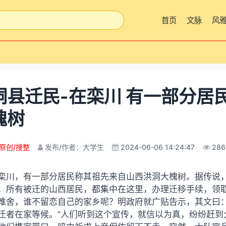
首页
文脉
风
洞县迁民-在栾川 有一部分居
槐树
原创/搜整
发布/作者：大学生
2024-06-06 14:24:47
286
栾川，有一部分居民称其祖先来自山西洪洞大槐树。据传说
，所有被迁的山西居民，都集中在这里，办理迁移手续，领
难舍，谁不留恋自己的家乡呢？明政府就广贴告示，其文曰：
迁者在家等候。”人们听到这个宣传，就信以为真，纷纷赶到