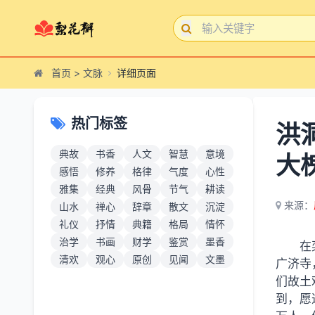
首页
>
文脉
详细页面
热门标签
洪
典故
书香
人文
智慧
意境
大
感悟
修养
格律
气度
心性
雅集
经典
风骨
节气
耕读
来源：
山水
禅心
辞章
散文
沉淀
礼仪
抒情
典籍
格局
情怀
治学
书画
财学
鉴赏
墨香
在
清欢
观心
原创
见闻
文墨
广济寺
们故土
到，愿