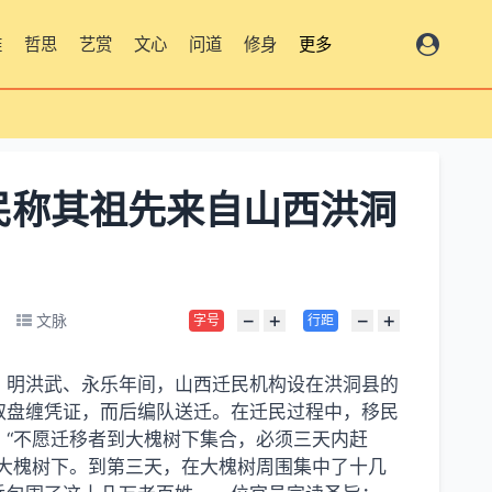
雅
哲思
艺赏
文心
问道
修身
更多
民称其祖先来自山西洪洞
−
+
−
+
文脉
字号
行距
，明洪武、永乐年间，山西迁民机构设在洪洞县的
取盘缠凭证，而后编队送迁。在迁民过程中，移民
“不愿迁移者到大槐树下集合，必须三天内赶
大槐树下。到第三天，在大槐树周围集中了十几