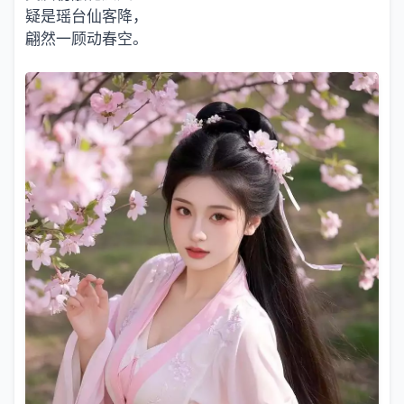
疑是瑶台仙客降，
翩然一顾动春空。