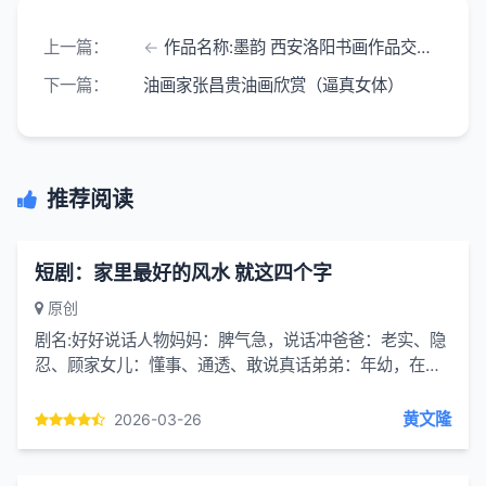
上一篇：
作品名称:墨韵 西安洛阳书画作品交流展暨美术创作活动
下一篇：
油画家张昌贵油画欣赏（逼真女体）
推荐阅读
短剧：家里最好的风水 就这四个字
原创
剧名:好好说话人物妈妈：脾气急，说话冲爸爸：老实、隐
忍、顾家女儿：懂事、通透、敢说真话弟弟：年幼，在旁
看着场景家里客厅、厨房第一幕：伤人的话，随口就来
【客厅，爸爸拿...
黄文隆
2026-03-26