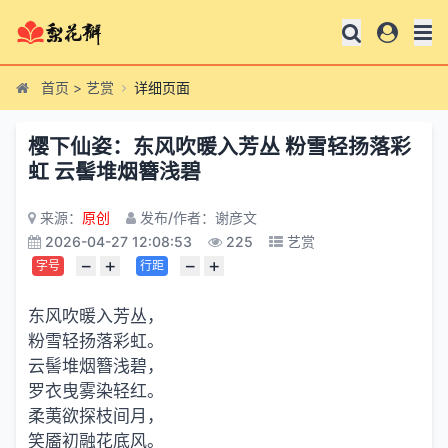
首页
>
艺赏
详细页面
樱下仙姿：东风吹暖入芳丛 粉雪轻扬落彩
虹 云髻堆烟簪浅碧
来源：
原创
发布/作者：谢彦文
2026-04-27 12:08:53
225
艺赏
−
+
−
+
字号
行距
东风吹暖入芳丛，
粉雪轻扬落彩虹。
云髻堆烟簪浅碧，
罗衣曳雾染轻红。
柔荑欲探枝间月，
笑靥初融花底风。