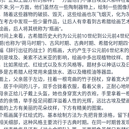
的。正如上面分析的那样，一方面他们不像古埃及人那样在
下来;另一方面，他们虽然在一些陶制器物上，绘制一些图像
，随着这些器物的破损、毁灭，这些绘画也灰飞烟灭，化为
在考古中发现一些少量作品，让后人有幸看到古希腊绘画艺
绘画，后人将其统称为“瓶画”。
时间上来看，古希腊历史大约为公元前10世纪到公元前4世
期(也称为“荷马时期”)、古风时期、古典时期、希腊化时期
幅《辞行出征的战士》的瓶画，大约产生于公元前6世纪末
别是埃及、美索不达米亚的影响，绘画中多出现植物纹样、
，比如黑绘式、红绘式以及东方风格等。题材多以神话以及
多是古希腊人经常用来盛放水、酒以及橄榄油等器皿。
面上，父亲居于左边，拄着一根弯曲的竹子拐杖，穿着宽大
。居于中间的儿子，双手合拢着衣服，看着父亲，正耐心地
母亲正给儿子戴上头盔，她也身穿宽大的衣袍，手里拿着一
浓的亲情，举手投足间都洋溢着人性的光辉，远比古埃及壁
面的上方有美丽的花朵纹样，下方有精美的图案。
个瓶画属于红绘式的。基本绘制方法为:先把背景涂格，留下
相关细部，这种风格主要流行于古典时期。在同一时期曾发