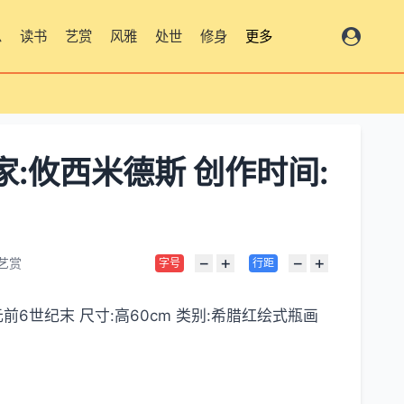
思
读书
艺赏
风雅
处世
修身
更多
:攸西米德斯 创作时间:
−
+
−
+
艺赏
字号
行距
6世纪末 尺寸:高60cm 类别:希腊红绘式瓶画