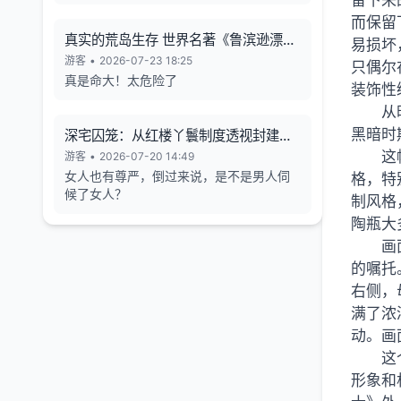
留下来
而保留
真实的荒岛生存 世界名著《鲁滨逊漂流
易损坏
记》的原型
游客
•
2026-07-23 18:25
只偶尔
真是命大！太危险了
装饰性
从
黑暗时
深宅囚笼：从红楼丫鬟制度透视封建女
性的生存异化与人格消解
这
游客
•
2026-07-20 14:49
女人也有尊严，倒过来说，是不是男人伺
格，特
候了女人？
制风格
陶瓶大
画
的嘱托
右侧，
满了浓
动。画
这
形象和