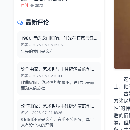
原创
2870
最新评论
1980 年的龙门回响：时光在石窟与江
风中凝固
游客
•
2026-08-05 16:06
早先的龙门是这样
论作曲家：艺术世界里独辟鸿蒙的创造
者
游客
•
2026-08-02 10:11
这
作曲家啊，你尽情的想象吧，创作出美丽
士，他
而动人的旋律
古
方诸民
论作曲家：艺术世界里独辟鸿蒙的创造
性”的
者
游客
•
2026-07-31 18:26
后的情
细想想还真是这样，音乐不分国界，每个
准。但
人有没个人的理解