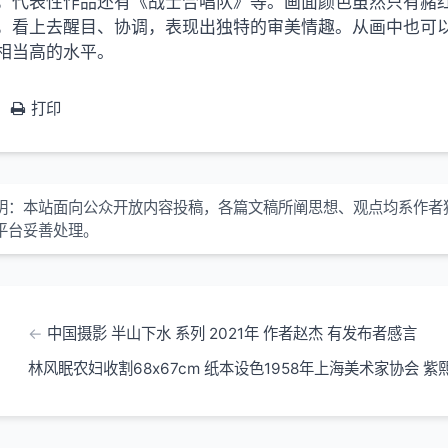
，代表性作品还有《战士合唱队》等。画面颜色虽然只有赭
，看上去醒目、协调，表现出独特的审美情趣。从画中也可
相当高的水平。
打印
明：本站面向公众开放内容投稿，各篇文稿所阐思想、观点均系作者
平台妥善处理。
中国摄影 半山下水 系列 2021年 作者赵杰 有发布者感言
林风眠农妇收割68x67cm 纸本设色1958年上海美术家协会 紫