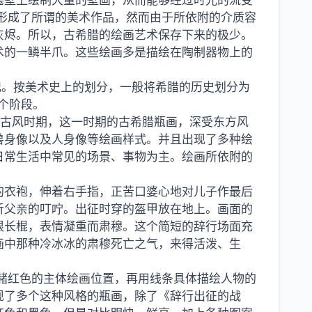
墓壁上绘制大量的壁画，从而能够经过时光的流变
形成了所谓的美术作品，然而由于所依附的介质容
灰烬。所以，古希腊的绘画艺术保存下来的极少。
术的一鳞半爪。这些绘画多是描绘在陶制器物上的
纪。按美术史上的划分，一般将希腊的历史划分为
四个阶段。
的古风时期，这一时期的古希腊瓶画，深受东方风
兽身像以及人身像等绘画样式。并且出现了多种绘
日常生活中常见的场景、事物为主。绘画所依附的
的衣袍，伸着右手指，正苦口婆心地对儿子作最后
听父亲的叮咛。出征时穿的盔甲放在地上。画面的
根长棍，表情凝重而肃穆。这个简短的辞行场面充
画中那种冷冰冰的肃穆死亡之气，来得活泼、生
赭红色的主体绘画位置，再用线条具体描绘人物的
现了多个这种风格的瓶画，除了《辞行出征的战