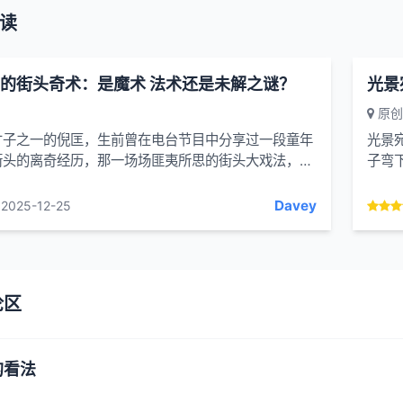
读
的街头奇术：是魔术 法术还是未解之谜？
原创
才子之一的倪匡，生前曾在电台节目中分享过一段童年
光景
街头的离奇经历，那一场场匪夷所思的街头大戏法，至
子弯
不清是魔术、法术，还是难以解释的超自然现...
“马”
Davey
2025-12-25
论区
的看法