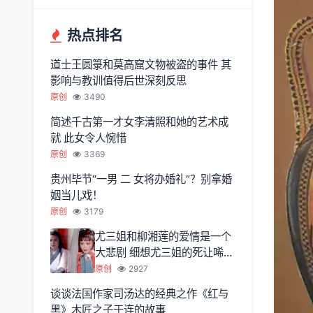
热点排名
道士王圆箓和莫高窟文物被盗的事件 其
影响与教训值得后世深刻反思
原创
3490
简述千古第一才女李清照和她的艺术成
就 此女令人惋惜
原创
3369
贵州毕节“一男 二 女将办婚礼”？别拿婚
姻当儿戏！
原创
3179
尤三姐和柳湘莲的爱情是一个
大悲剧 细想尤三姐的死让唏嘘
不已
原创
2927
谈谈法国作家司汤达的经典之作《红与
黑》木匠之子于连的故事