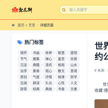
首页
>
艺赏
详细页面
热门标签
世
情怀
书画
修养
智慧
感悟
约
节气
雅集
禅心
鉴赏
风骨
沉淀
典籍
清欢
格局
山水
来源：
治学
墨香
观心
散文
意境
原创
气度
抒情
格律
财学
见闻
耕读
礼仪
心性
人文
世
辞章
经典
典故
书香
文墨
收藏: