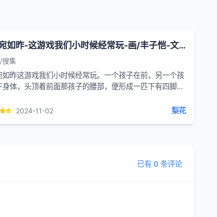
光景宛如昨-这游戏我们小时候经常玩-画/丰子恺-文/丰陈宝 丰一吟
/搜集
宛如昨这游戏我们小时候经常玩。一个孩子在前，另一个孩
下身体，头顶着前面那孩子的腰部，便形成一匹下有四脚的
。如果有小小孩，还可由大人扶着骑在马背上。做...
梨花
2024-11-02
已有 0 条评论