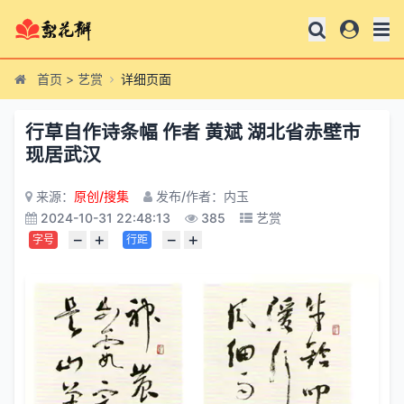
首页
>
艺赏
详细页面
行草自作诗条幅 作者 黄斌 湖北省赤壁市
现居武汉
来源：
原创/搜集
发布/作者：内玉
2024-10-31 22:48:13
385
艺赏
−
+
−
+
字号
行距