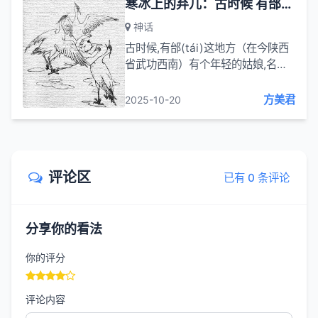
寒冰上的弃儿：古时候 有邰这地方有个年轻的姑娘名叫姜嫄
神话
古时候,有邰(tái)这地方（在今陕西
省武功西南）有个年轻的姑娘,名叫
姜嫄(yuán)。有一天,她到郊野去游
玩,在回家的路上,偶然发现池沼边湿
方美君
2025-10-20
地上有一个很大很大的大人足迹,又
是惊...
评论区
已有 0 条评论
分享你的看法
你的评分
评论内容