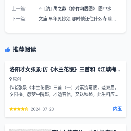
上一篇：
[清] 禹之鼎《修竹幽居图》 图中水天旷远 岸边设有红色围栏 栏内修竹成林
下一篇：
文庙 早年见妙须 那时他还住什么寺 聊啊聊 后来聊到庙
推荐阅读
洛阳才女张景:仿《木兰花慢》三首和《江城梅花引》一首
原创
作者张景《木兰花慢》三首（一）对素笺写恨，蹙双眉，
夕阳楼。怨梦中阮郎，才透春信，又送秋愁。此生料应缘
浅，盼鱼雁渐稀，泪难收。如今凄雨浓也，深杯引，消清
愁。记得曾经两心投，空余恨悠悠。叹生生梦里，意...
内玉
2024-07-20