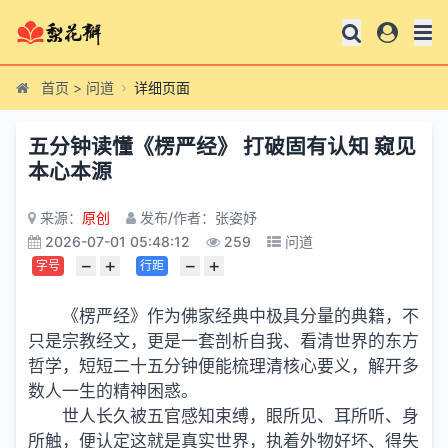
首页
>
问道
详细页面
五分钟读懂《楞严经》 打破固有认知 窥见
本心本源
来源：
原创
发布/作者：张姿妤
2026-07-01 05:48:12
259
问道
−
+
−
+
字号
行距
《楞严经》作为佛家经典中极具分量的典籍，不
只是宗教经文，更是一套剖析自我、看清世界的东方
哲学，短短二十五分钟便能梳理清核心要义，解开多
数人一生的精神困惑。
世人长久被五官感知束缚，眼所见、耳所听、身
所触，便认定这就是真实世界，执着外物好坏、得失