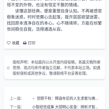
恒不变的外物，也没有恒定不散的情绪。
读懂这部经典，便是重塑自身认知。不再被感官
假象迷惑，时时觉察心念起落，拨开层层欲望迷雾，
找回原本清净自在的本心。心不随境转，方能在纷繁
世间稳住自我，活得通透从容。
收藏
打印
版权声明：本站面向公众开放内容投稿，各篇文稿所阐
思想、观点均系作者独立见解，不代表本站立场。如遇
版权侵权或其他争议，敬请联络平台妥善处理。
上一篇：
觉照千秋：释迦牟尼的人生求索与佛教文明的源远流长
下一篇：
小智经世成事 大彻明心安身：辨析才智与觉悟的人生境界