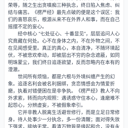
荣辱，随之生出贪嗔痴三种执念，终日陷入焦虑、纠
结与痛苦。《楞严经》最先点破的便是这个误区：
我
们
的喜怒哀乐，根源从来不在外界人和事，而在自己
摇摆不定的妄心。
经中核心 “七处征心、十番显见”，层层追问人心
究竟藏在何处。心不在身体之内，不在外物之间，不
在见闻感受里。真正的真心，本自清净，不随环境起
伏，不被悲欢牵动，却被层出不穷的杂念遮蔽，如同
明珠蒙尘，我们终日追逐欲望，反而忽略内在本有的
澄澈。
世间所有烦恼，都是六根与外境纠缠产生的幻
象。追逐名利会被名利捆绑，贪恋情感会为情爱折
磨，执着对错便困在是非争执。《楞严经》教人不向
外求索，转而向内观照：遇诱惑守住本心，逢磨难不
起怨心，分辨虚妄，不被假象牵引。
它并非教人脱离生活避世修行，而是立足日常修
身。待人处事少一分执念，多一份清醒；面对得失放
下强求，接纳无常。看清万物皆是缘起和合，没有永