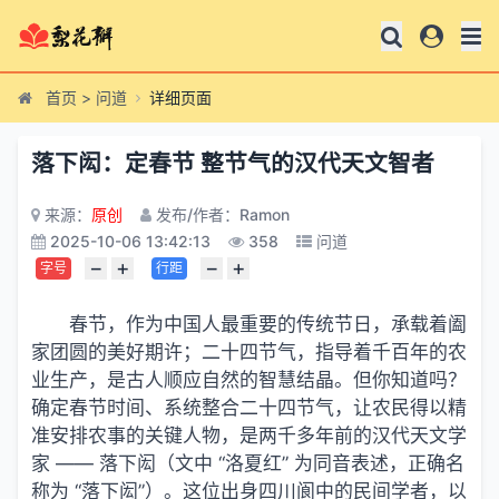
首页
>
问道
详细页面
落下闳：定春节 整节气的汉代天文智者
来源：
原创
发布/作者：Ramon
2025-10-06 13:42:13
358
问道
−
+
−
+
字号
行距
春节，作为中国人最重要的传统节日，承载着阖
家团圆的美好期许；二十四节气，指导着千百年的农
业生产，是古人顺应自然的智慧结晶。但你知道吗？
确定春节时间、系统整合二十四节气，让农民得以精
准安排农事的关键人物，是两千多年前的汉代天文学
家 —— 落下闳（文中 “洛夏红” 为同音表述，正确名
称为 “落下闳”）。这位出身四川阆中的民间学者，以