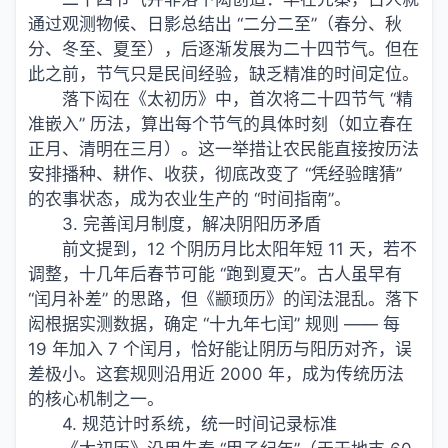
通过观测物候、日影总结出 “二分二至”（春分、秋
分、冬至、夏至），后逐渐发展为二十四节气。但在
此之前，节气只是民间经验，缺乏精准的时间定位。
落下闳在《太初历》中，首次将二十四节气 “精
准嵌入” 历法，算出每个节气的具体时刻（如立春在
正月、清明在三月）。这一举措让农民能直接按历法
安排播种、耕作、收获，彻底改变了 “凭经验瞎猜”
的农事状态，成为农业生产的 “时间指南”。
3. 完善闰月制度，解决阴阳历矛盾
前文提到，12 个阴历月比太阳年短 11 天，若不
调整，十几年后春节可能 “跑到夏天”。古人虽早有
“闰月补差” 的思路，但《颛顼历》的闰法混乱。落下
闳根据实测数据，确定 “十九年七闰” 规则 —— 每
19 年加入 7 个闰月，恰好能让阴历与阳历对齐，误
差极小。这套规则沿用近 2000 年，成为传统历法
的核心机制之一。
4. 规范计时系统，统一时间记录标准