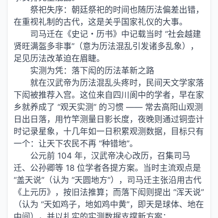
祭祀失序：朝廷祭祀的时间也随历法偏差出错，
在重视礼制的古代，这是关乎国家礼仪的大事。
司马迁在《史记・历书》中记载当时 “社会越建
贤旺满盔多非事”（意为历法混乱引发诸多乱象），
足见历法改革迫在眉睫。
实测为凭：落下闳的历法革新之路
就在汉武帝为历法混乱头疼时，民间天文学家落
下闳被推荐入宫。这位来自四川阆中的学者，早在家
乡就养成了 “观天实测” 的习惯 —— 常去高阳山观测
日出日落，用竹竿测量日影长度，夜晚则通过铜壶计
时记录星象，十几年如一日积累观测数据，目标只有
一个：让天下农民不再 “种错地”。
公元前 104 年，汉武帝决心改历，召集司马
迁、公孙卿等 18 位学者各提方案。当时主流观点是
“盖天说”（认为 “天圆地方”），司马迁主张沿用古代
《上元历》，按旧法推算；而落下闳则提出 “浑天说”
（认为 “天如鸡子，地如鸡中黄”，即天是球体、地在
中间），并以扎实的实测数据支撑新方案：