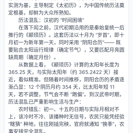
实测为基，主导制定《太初历》，为中国传统历法奠
定根基，却鲜为大众所熟知。
历法混乱：汉初的 “时间困境”
在落下闳之前，汉代初期沿用的是秦始皇统一后
推行的《颛顼历》。这套历法以十月为 “岁首”，即十
月初一为新年第一天，同时采用 “阴阳合历”—— 既
要贴合太阳运行规律（确定节气），又要匹配月亮圆
缺周期（确定月份）。
从数据上看，《颛顼历》计算的太阳年长度为
365.25 天，与实际太阳年（约 365.2422 天）接
近，看似精准。但随着时间推移，阴阳合历的矛盾逐
渐凸显：12 个阴历月约 354 天，比太阳年短 11
天，若不调整，节气会不断 “跑偏”。到汉武帝时期，
历法混乱已严重影响生活与生产：
农时错乱：初一、十五的日期与实际月相对不
上，该冷时不冷、该播种时无信号，农民只能凭经验
“瞎猜” 种地，往往刚插完秧，官府就通知 “换季”，农
事安排完全混乱。