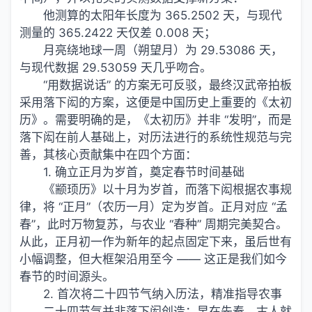
他测算的太阳年长度为 365.2502 天，与现代
测量的 365.2422 天仅差 0.008 天；
月亮绕地球一周（朔望月）为 29.53086 天，
与现代数据 29.53059 天几乎吻合。
“用数据说话” 的方案无可反驳，最终汉武帝拍板
采用落下闳的方案，这便是中国历史上重要的《太初
历》。需要明确的是，《太初历》并非 “发明”，而是
落下闳在前人基础上，对历法进行的系统性规范与完
善，其核心贡献集中在四个方面：
1. 确立正月为岁首，奠定春节时间基础
《颛顼历》以十月为岁首，而落下闳根据农事规
律，将 “正月”（农历一月）定为岁首。正月对应 “孟
春”，此时万物复苏，与农业 “春种” 周期完美契合。
从此，正月初一作为新年的起点固定下来，虽后世有
小幅调整，但大框架沿用至今 —— 这正是
我们
如今
春节的时间源头。
2. 首次将二十四节气纳入历法，精准指导农事
二十四节气并非落下闳创造：早在先秦，古人就