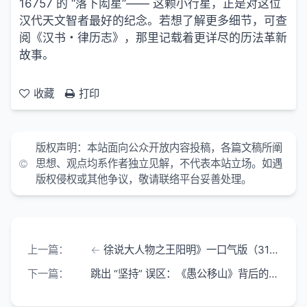
16757 的 “落下闳星”—— 这颗小行星，正是对这位
汉代天文智者最好的纪念。若想了解更多细节，可查
阅《汉书・律历志》，那里记载着更详尽的历法革新
故事。
收藏
打印
版权声明：本站面向公众开放内容投稿，各篇文稿所阐
思想、观点均系作者独立见解，不代表本站立场。如遇
版权侵权或其他争议，敬请联络平台妥善处理。
上一篇：
徐说大人物之王阳明》一口气版（31）-战将跟战神的区别是什么？
下一篇：
跳出 “坚持” 误区：《愚公移山》背后的道家宇宙智慧与 “无我” 哲思