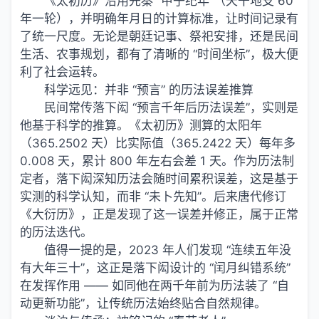
《太初历》沿用先秦 “甲子纪年”（天干地支 60
年一轮），并明确年月日的计算标准，让时间记录有
了统一尺度。无论是朝廷记事、祭祀安排，还是民间
生活、农事规划，都有了清晰的 “时间坐标”，极大便
利了社会运转。
科学远见：并非 “预言” 的历法误差推算
民间常传落下闳 “预言千年后历法误差”，实则是
他基于科学的推算。《太初历》测算的太阳年
（365.2502 天）比实际值（365.2422 天）每年多
0.008 天，累计 800 年左右会差 1 天。作为历法制
定者，落下闳深知历法会随时间累积误差，这是基于
实测的科学认知，而非 “未卜先知”。后来唐代修订
《大衍历》，正是发现了这一误差并修正，属于正常
的历法迭代。
值得一提的是，2023 年人们发现 “连续五年没
有大年三十”，这正是落下闳设计的 “闰月纠错系统”
在发挥作用 —— 如同他在两千年前为历法装了 “自
动更新功能”，让传统历法始终贴合自然规律。