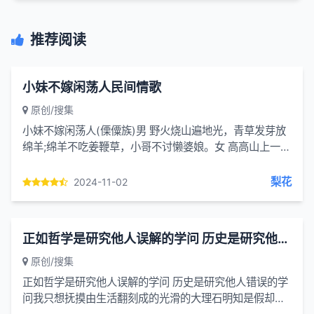
推荐阅读
小妹不嫁闲荡人民间情歌
原创/搜集
小妹不嫁闲荡人(傈僳族)男 野火烧山遍地光，青草发芽放
绵羊;绵羊不吃姜鞭草，小哥不讨懒婆娘。女 高高山上一冬
青，冬青结籽绿茵茵;喜鹊不吃冬青籽，小妹不嫁闲荡人。
梨花
2024-11-02
正如哲学是研究他人误解的学问 历史是研究他人错误的学问
原创/搜集
正如哲学是研究他人误解的学问 历史是研究他人错误的学
问我只想抚摸由生活翻刻成的光滑的大理石明知是假却用