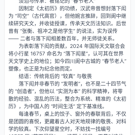
淡泊与传承：被铭记的 “春节老人”
因制定《太初历》的功绩，汉武帝曾想封落下闳
为 “司空”（古代高官），但他婉言推辞，回到阆中继
续研究天文，并收徒授课，传承天文历法知识。后世
曾有 “张衡、祖冲之是他学生” 的说法，实为误传
—— 二者与落下闳相差数百年，并无师徒关系。
为表彰落下闳的贡献，2024 年国际天文联合会
将小行星 16757 命名为 “落下闳星”，认可其在世界
天文学史上的地位；如今四川阆中古城的 “春节老人”
塑像，也正是为纪念他而定。
结语：传统背后的 “较真” 与敬畏
落下闳并非春节的 “发明者”，也不是二十四节气
的 “创造者”，但他以 “实测为本” 的科学精神，将零
散的经验、混乱的历法，整合为系统、精准的《太初
历》，为中国人的 “时间生活” 定下基准线。
每逢春节，桌上的饺子、窗外的春联背后，不仅
是团圆的喜悦，更藏着古人对天地规律的敬畏、对科
学的较真。下次仰望星空时，不妨找一找编号