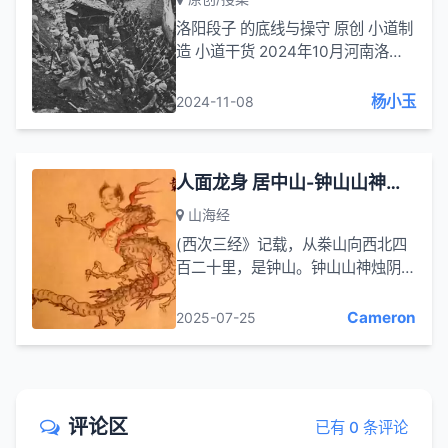
洛阳段子 的底线与操守 原创 小道制
造 小道干货 2024年10月河南洛阳
人常沾沾于司马光“若问古今兴废事,
请君只看洛阳城”的信口叹惋。事
杨小玉
2024-11-08
实，则未必。比如游在洛阳，数次听
当地导游颇自豪、很自得地说：
“洛...
人面龙身 居中山-钟山山神烛阴(烛龙)的儿子名叫鼓
山海经
(西次三经》记载，从桊山向西北四
百二十里，是钟山。钟山山神烛阴
(烛龙)的儿子名叫鼓，有着人的面孔
和龙的身体。有一次鼓和天神钦鸡合
Cameron
2025-07-25
谋，在昆仑山之南杀死了名为葆江的
天神。...
评论区
已有 0 条评论