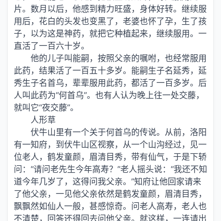
片。数月以后，他感到精力旺盛，身体好转。继续服
用后，花白的头发也变黑了，老婆也怀了孕，生了孩
子，以为这是神药，就把它种植起来，继续服用。一
直活了一百六十岁。
他的儿子叫能嗣，按照父亲的嘱咐，也经常服用
此药，结果活了一百五十多岁。能嗣生子名延秀，延
秀生子名首乌，辈辈服用此药，都活了一百多岁。后
人叫此药为“何首乌”。也有人认为晚上往一处交藤，
就叫它“夜交藤”。
人形草
伏牛山里有一个关于何首乌的传说。从前，洛阳
有一知府，到伏牛山区视察，从一个山沟经过，见一
位老人，鹤发童颜，眉清目秀，带有仙气，于是下轿
问：“请问老先生今年高寿？”老人摇头说：“我还不知
道今年几岁了，这得问我父亲。”知府让他回家请来
了他父亲，一见他父亲依然是鹤发童颜，眉清目秀，
飘飘然如仙人一般，甚感惊奇。问老人高寿，老人也
不清楚，回答还得回去问他父亲。就这样，一连请出