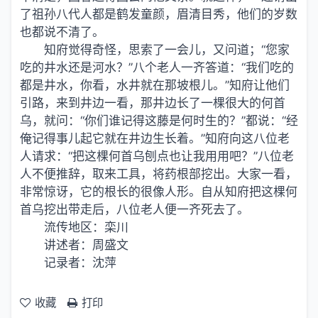
了祖孙八代人都是鹤发童颜，眉清目秀，他们的岁数
也都说不清了。
知府觉得奇怪，思索了一会儿，又问道；“您家
吃的井水还是河水？”八个老人一齐答道：“
我们
吃的
都是井水，你看，水井就在那坡根儿。”知府让他们
引路，来到井边一看，那井边长了一棵很大的何首
乌，就问：“你们谁记得这藤是何时生的？”都说：“经
俺记得事儿起它就在井边生长着。”知府向这八位老
人请求：“把这棵何首乌刨点也让我用用吧？”八位老
人不便推辞，取来工具，将药根部挖出。大家一看，
非常惊讶，它的根长的很像人形。自从知府把这棵何
首乌挖出带走后，八位老人便一齐死去了。
流传地区：栾川
讲述者：周盛文
记录者：沈萍
收藏
打印