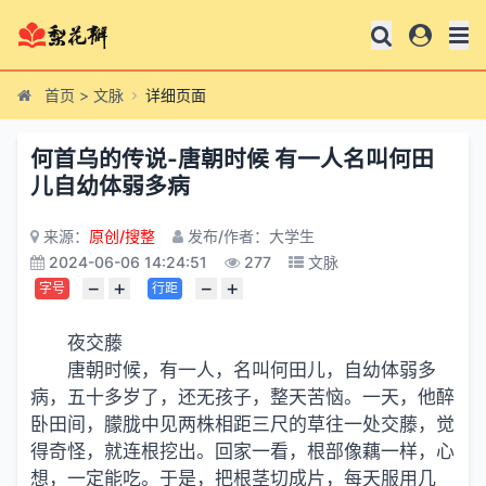
首页
>
文脉
详细页面
何首乌的传说-唐朝时候 有一人名叫何田
儿自幼体弱多病
来源：
原创/搜整
发布/作者：大学生
2024-06-06 14:24:51
277
文脉
−
+
−
+
字号
行距
夜交藤
唐朝时候，有一人，名叫何田儿，自幼体弱多
病，五十多岁了，还无孩子，整天苦恼。一天，他醉
卧田间，朦胧中见两株相距三尺的草往一处交藤，觉
得奇怪，就连根挖出。回家一看，根部像藕一样，心
想，一定能吃。于是，把根茎切成片，每天服用几