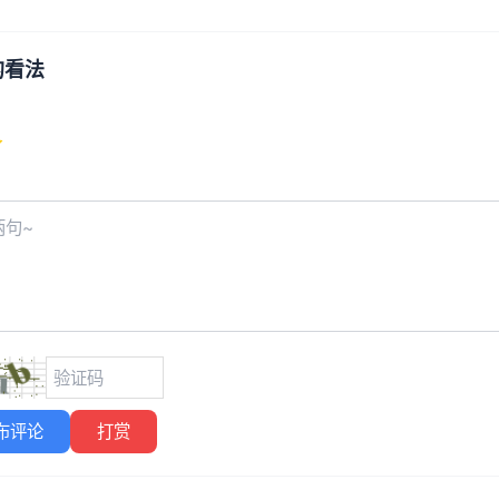
的看法
布评论
打赏