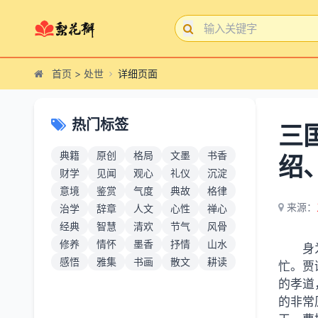
首页
>
处世
详细页面
热门标签
三
典籍
原创
格局
文墨
书香
绍
财学
见闻
观心
礼仪
沉淀
意境
鉴赏
气度
典故
格律
来源：
治学
辞章
人文
心性
禅心
经典
智慧
清欢
节气
风骨
修养
情怀
墨香
抒情
山水
身
感悟
雅集
书画
散文
耕读
忙。贾
的孝道
的非常