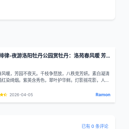
五言排律-夜游洛阳牡丹公园赏牡丹：洛苑春风暖 芳园不夜天
春风暖，芳园不夜天。千枝争怒放，八秩竞芳妍。素白凝清
嫣红染绮烟。紫英含秀色，翠叶护华鲜。灯影摇花影，人声
弦。游人欢意满，舞袖晚风翩。独冠群芳首，长居万...
Ramon
2026-04-05
已有 0 条评论