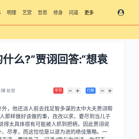
书
明理
艺赏
哲思
修身
问道
更多
什么?”贾诩回答:“想袁
−
+
−
+
处世
字号
行距
计外，他还派人前去找足智多谋的太中大夫贾诩帮
士人那样做好该做的事，孜孜以求，要尽到当儿子
说得太具体很有可能被人抓到把柄，因此贾诩说
朴、尽孝，而这恰恰是以退为进的绝佳策略。一