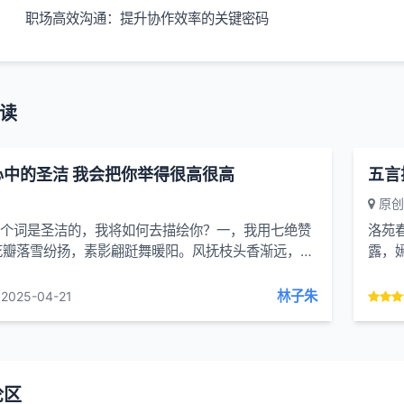
职场高效沟通：提升协作效率的关键密码
读
心中的圣洁 我会把你举得很高很高
原创
这个词是圣洁的，我将如何去描绘你？一，我用七绝赞
洛苑
花瓣落雪纷扬，素影翩跹舞暖阳。风抚枝头香渐远，残
露，
悠长。自解：首句将梨花瓣飘落比作雪花纷扬，形象地
和管
盈、洁白之态。第...
林子朱
2025-04-21
论区