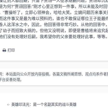
操让别人都回避，只留下贾诩一人征求继嗣问题，贾诩却沉默
是为何?”贾诩回答:“刚才心里正想到一件事，所以未能及时回答
。”曹操听了，立即心领神会，哈哈大笑。立嫡问题历来事关
而这件事又是最为难以预料的，谁也不敢保证哪位王子能最
卷人这浑水之中，因此，他回答得非常巧妙。从他的回答中
了幼子而招致大祸的，但他又没明说，即便是曹植将来追究
他们没有处理好后嗣，我希望你的父亲要处理好此事，等等
打印
明：本站面向公众开放内容投稿，各篇文稿所阐思想、观点均系作者
平台妥善处理。
英雄印法光：是一个名副其实的战斗英雄