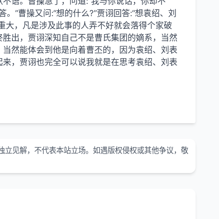
不语。曹操急了，问道:“我与你说话，你却不
。”曹操又问:“想的什么?”贾诩回答:“想袁绍、刘
重大，凡是涉及此事的人弄不好就会落得个家破
终胜出，贾诩深知自己不是曹氏集团的嫡系，当然
，当然能体会到他是向着曹丕的，因为袁绍、刘表
起来，贾诩也完全可以说我就是在思考袁绍、刘表
。
独立见解，不代表本站立场。如遇版权侵权或其他争议，敬