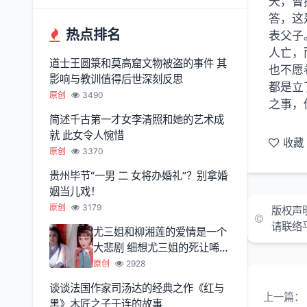
天，曹
答，这
热点排名
表父子
人亡，
道士王圆箓和莫高窟文物被盗的事件 其
也不愿
影响与教训值得后世深刻反思
都是立
原创
3490
之事，
简述千古第一才女李清照和她的艺术成
就 此女令人惋惜
收藏
原创
3370
贵州毕节“一男 二 女将办婚礼”？别拿婚
姻当儿戏！
原创
3179
版权声
请联络
尤三姐和柳湘莲的爱情是一个
大悲剧 细想尤三姐的死让唏嘘
不已
原创
2928
谈谈法国作家司汤达的经典之作《红与
上一篇：
黑》木匠之子于连的故事