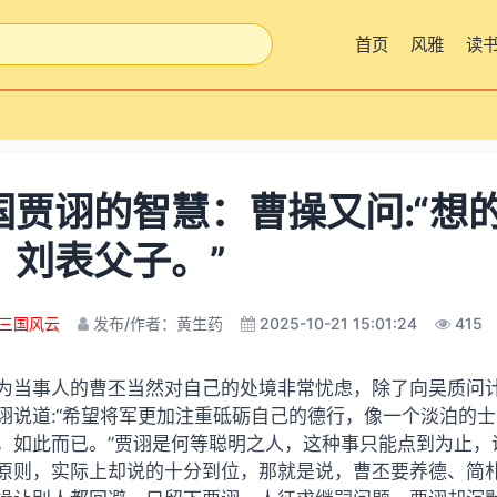
首页
风雅
读
国贾诩的智慧：曹操又问:“想的
、刘表父子。”
三国风云
发布/作者：黄生药
2025-10-21 15:01:24
415
为当事人的曹丕当然对自己的处境非常忧虑，除了向吴质问
诩说道:“希望将军更加注重砥砺自己的德行，像一个淡泊的
，如此而已。”贾诩是何等聪明之人，这种事只能点到为止，
原则，实际上却说的十分到位，那就是说，曹丕要养德、简