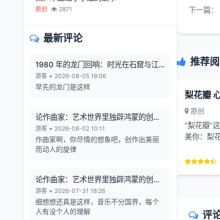
原创
2871
下一篇：
最新评论
推荐阅
1980 年的龙门回响：时光在石窟与江
风中凝固
游客
•
2026-08-05 16:06
早先的龙门是这样
梨花瓣 
原创
论作曲家：艺术世界里独辟鸿蒙的创造
“梨花瓣”
者
游客
•
2026-08-02 10:11
美你：梨
作曲家啊，你尽情的想象吧，创作出美丽
英飘坠意
而动人的旋律
描绘出其轻
论作曲家：艺术世界里独辟鸿蒙的创造
者
游客
•
2026-07-31 18:26
细想想还真是这样，音乐不分国界，每个
人有没个人的理解
评