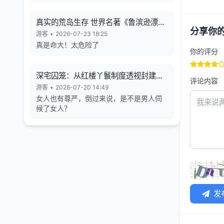
真实的荒岛生存 世界名著《鲁滨逊漂流
分享你
记》的原型
游客
•
2026-07-23 18:25
真是命大！太危险了
你的评分
深宅囚笼：从红楼丫鬟制度透视封建女
评论内容
性的生存异化与人格消解
游客
•
2026-07-20 14:49
女人也有尊严，倒过来说，是不是男人伺
候了女人？
发