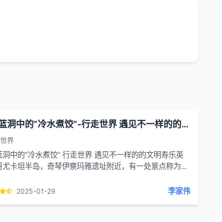
神奇蓝洞中的“冷水煮饺”-行走世界 遇见不一样的的文明
世界
蓝洞中的“冷水煮饺” 行走世界 遇见不一样的的文明寿乐英
哥尤卡坦半岛，奇琴伊察玛雅遗址附近，有一处景点称为蓝
一听到这个名字，眼前就出现海洋中犹如巨大眼球一样的圆
有引人遐想的幽蓝。但...
李家伟
2025-01-29