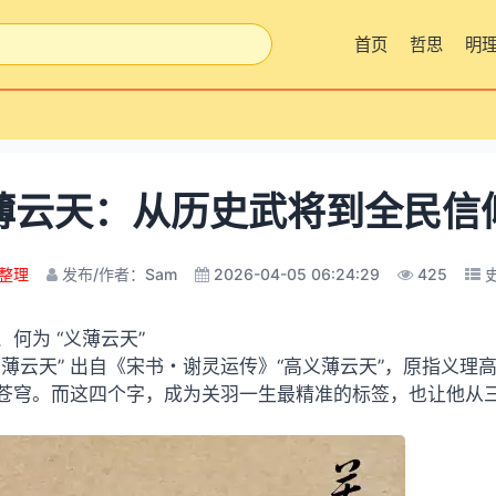
首页
哲思
明
薄云天：从历史武将到全民信
整理
发布/作者：Sam
2026-04-05 06:24:29
425
、何为 “义薄云天”
义薄云天” 出自《宋书・谢灵运传》“高义薄云天”，原指义
苍穹。而这四个字，成为关羽一生最精准的标签，也让他从三国