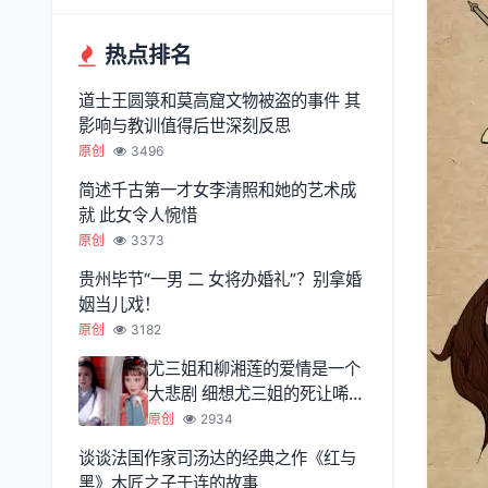
热点排名
道士王圆箓和莫高窟文物被盗的事件 其
影响与教训值得后世深刻反思
原创
3496
简述千古第一才女李清照和她的艺术成
就 此女令人惋惜
原创
3373
贵州毕节“一男 二 女将办婚礼”？别拿婚
姻当儿戏！
原创
3182
尤三姐和柳湘莲的爱情是一个
大悲剧 细想尤三姐的死让唏嘘
不已
原创
2934
谈谈法国作家司汤达的经典之作《红与
黑》木匠之子于连的故事