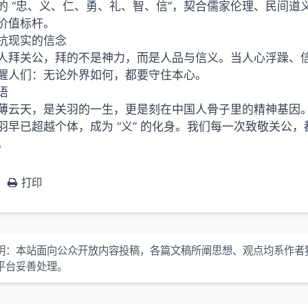
的 “忠、义、仁、勇、礼、智、信”，契合儒家伦理、民间
价值标杆。
抗现实的信念
人拜关公，拜的不是神力，而是人品与信义。当人心浮躁、信任
醒人们：无论外界如何，都要守住本心。
语
薄云天，是关羽的一生，更是刻在中国人骨子里的精神基因
羽早已超越个体，成为 “义” 的化身。
我们
每一次致敬关公，
。
打印
明：本站面向公众开放内容投稿，各篇文稿所阐思想、观点均系作者
平台妥善处理。