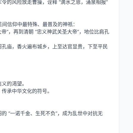
令的风险放走曹操，诠释 “滴水之恩，涌泉相报”
国民间信仰中最特殊、最普及的神祇：
大帝”，再到清朝 “忠义神武关圣大帝”，地位比肩孔
远超孔庙，香火遍布城乡，上至达官显贵，下至平民
。
信义的渴望。
、传承中华文化的符号。
羽的 “一诺千金、生死不负”，成为乱世中对抗无