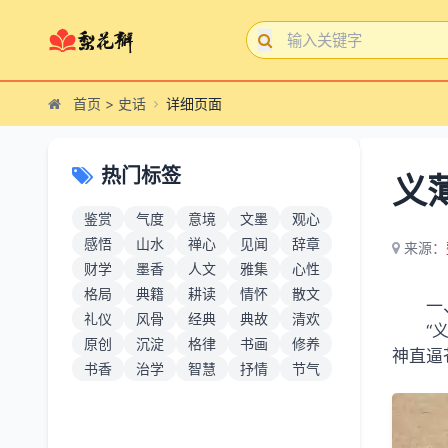
首页
>
史话
详细页面
热门标签
义
鉴赏
气度
意境
文墨
观心
感悟
山水
禅心
见闻
辞章
来源：
财学
墨香
人文
雅集
心性
格局
典籍
耕读
情怀
散文
一
礼仪
风骨
经典
典故
清欢
“
原创
沉淀
格律
书画
修养
神直逼
书香
治学
智慧
抒情
节气