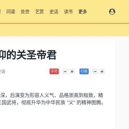
理
问道
处世
艺赏
史话
读书
更多
仰的关圣帝君
−
+
−
+
史话
字号
行距
理高深，后演变为形容人义气、品格崇高到极致，精
武将，彻底升华为中华民族 “义” 的精神图腾。