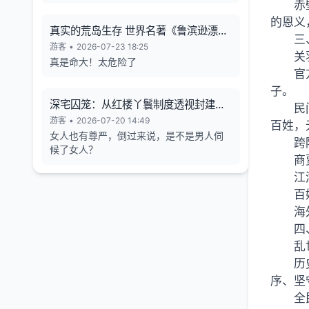
赤
的恩义
真实的荒岛生存 世界名著《鲁滨逊漂流
三
记》的原型
游客
•
2026-07-23 18:25
关
真是命大！太危险了
官
子。
深宅囚笼：从红楼丫鬟制度透视封建女
民
性的生存异化与人格消解
游客
•
2026-07-20 14:49
百姓，
女人也有尊严，倒过来说，是不是男人伺
跨
候了女人？
商
江
百
海
四
乱
历
序、坚
全