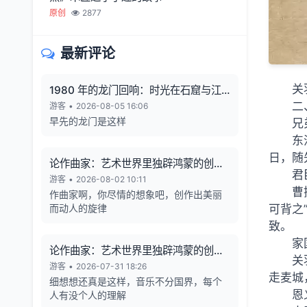
原创
2877
最新评论
关
1980 年的龙门回响：时光在石窟与江
风中凝固
二
游客
•
2026-08-05 16:06
早先的龙门是这样
兄
东
日，随
论作曲家：艺术世界里独辟鸿蒙的创造
君
者
游客
•
2026-08-02 10:11
曹
作曲家啊，你尽情的想象吧，创作出美丽
而动人的旋律
可背之
致。
家
论作曲家：艺术世界里独辟鸿蒙的创造
关
者
游客
•
2026-07-31 18:26
走麦城
细想想还真是这样，音乐不分国界，每个
恩
人有没个人的理解