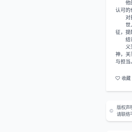
他
认可的
对
世
征，提
结
义
神，关
与担当
收藏
版权声
请联络