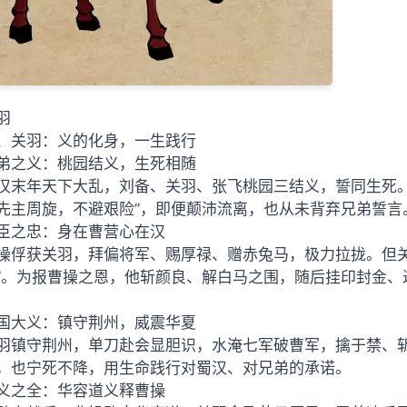
羽
、关羽：义的化身，一生践行
弟之义：桃园结义，生死相随
汉末年天下大乱，刘备、关羽、张飞桃园三结义，誓同生死。
先主周旋，不避艰险”，即便颠沛流离，也从未背弃兄弟誓言
臣之忠：身在曹营心在汉
操俘获关羽，拜偏将军、赐厚禄、赠赤兔马，极力拉拢。但关
”。为报曹操之恩，他斩颜良、解白马之围，随后挂印封金、过五关
国大义：镇守荆州，威震华夏
羽镇守荆州，单刀赴会显胆识，水淹七军破曹军，擒于禁、斩庞德
，也宁死不降，用生命践行对蜀汉、对兄弟的承诺。
义之全：华容道义释曹操