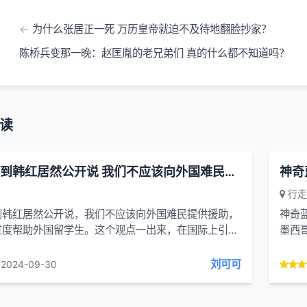
为什么张居正一死 万历皇帝就迫不及待地翻脸抄家？
陈桥兵变那一晚：赵匡胤的老兄弟们 真的什么都不知道吗？
读
真是没想到韩红居然公开说 我们不应该向外国难民提供援助
行走
到韩红居然公开说，我们不应该向外国难民提供援助，
神奇
过度帮助外国留学生。这个观点一出来，在国际上引发
墨西
议和不满。但韩红一直坚持自己的立场，他认为过度的
洞，
能会加重国内的贫困...
洞，还
刘可可
2024-09-30