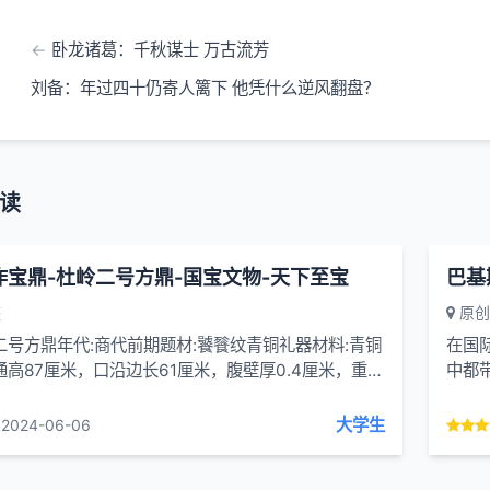
卧龙诸葛：千秋谋士 万古流芳
刘备：年过四十仍寄人篱下 他凭什么逆风翻盘？
读
帝作宝鼎-杜岭二号方鼎-国宝文物-天下至宝
巴基
整
原创
二号方鼎年代:商代前期题材:饕餮纹青铜礼器材料:青铜
在国际
通高87厘米，口沿边长61厘米，腹壁厚0.4厘米，重约
中都
千克价值:商代中期青铜器造型中最为典型的代表...
远，
大学生
2024-06-06