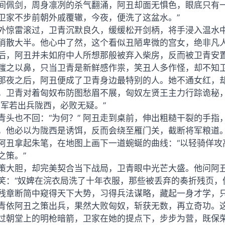
间佩剑，周身凛冽的杀气翻涌，阿丑却面无惧色，眼底只有一
卫家不步前朝外戚覆辙，今夜，便洗了这盆水。”
外惊雷滚过，卫青沉默良久，缓缓松开剑柄，将手浸入温水
消散大半。他心中了然，这个看似丑陋卑微的宫女，绝非凡
后，阿丑并未如府中人所想那般被弃入柴房，反而被卫青安
嗤之以鼻，只当卫青是新鲜感作祟，笑丑人多作怪，却不知
那夜之后，阿丑便成了卫青身边最特别的人。她不通女红，
，卫青对着匈奴布防图愁眉不展，匈奴左贤王主力行踪诡秘
将军若出兵陇西，必败无疑。”
青头也不回：“为何？” 阿丑走到桌前，伸出粗糙干裂的手指
，他必以为陇西是诱饵，反而会绕至雁门关，截断将军粮道。
阿丑拿起朱笔，在地图上画下一道蜿蜒的曲线：“以轻骑佯攻
之策。”
策大胆，却完美契合当下战局，卫青眼中光芒大盛。他问阿
笑：“奴婢在浣衣局洗了十年衣服，那些被丢弃的奏折残页，
残章断简中窥得天下大势，习得兵法谋略，藏起一身才学，
青依阿丑之策出兵，果然大败匈奴，斩获无数，再立奇功。
过朝堂上的明枪暗箭，卫家在她的提点下，步步为营，既保