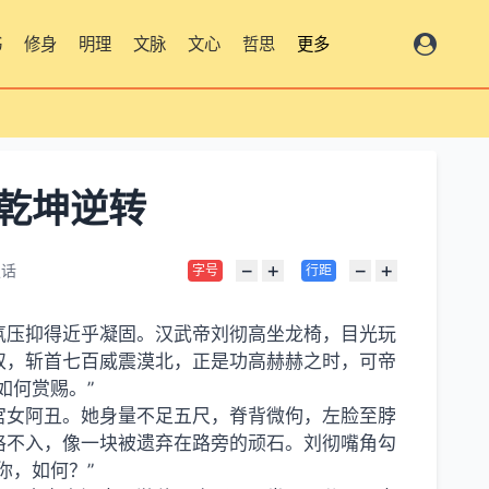
书
修身
明理
文脉
文心
哲思
更多
乾坤逆转
−
+
−
+
史话
字号
行距
氛压抑得近乎凝固。汉武帝刘彻高坐龙椅，目光玩
奴，斩首七百威震漠北，正是功高赫赫之时，可帝
如何赏赐。”
宫女阿丑。她身量不足五尺，脊背微佝，左脸至脖
格不入，像一块被遗弃在路旁的顽石。刘彻嘴角勾
你，如何？”