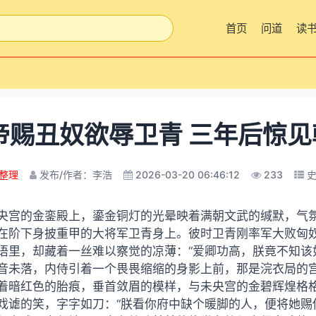
首页
问道
读
帝赐丑奴欲辱卫青 三年后惊见
整理
发布/作者：李浩
2026-03-20 06:46:12
233
央宫的金銮殿上，鎏金铜灯的光晕映着满朝文武的缄默，气
在阶下身披重甲的大将军卫青身上。彼时卫青刚率军大败匈
语里，却藏着一丝难以察觉的凉薄：“爱卿功高，朕竟不知该
音未落，内侍引着一个畏畏缩缩的身影上前，那是浣衣局的
着暗红色的胎痕，垂首敛眉的模样，与未央宫的金碧辉煌格
戏谑的笑，字字如刀：“朕看你府中缺个暖脚的人，便将她赐