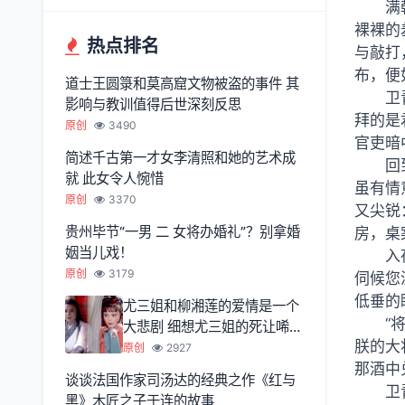
满
裸裸的
热点排名
与敲打
布，便
道士王圆箓和莫高窟文物被盗的事件 其
卫
影响与教训值得后世深刻反思
拜的是
原创
3490
官吏暗
简述千古第一才女李清照和她的艺术成
回
就 此女令人惋惜
虽有情
原创
3370
又尖锐
贵州毕节“一男 二 女将办婚礼”？别拿婚
房，桌
姻当儿戏！
入
原创
3179
伺候您
低垂的
尤三姐和柳湘莲的爱情是一个
“
大悲剧 细想尤三姐的死让唏嘘
朕的大
不已
原创
2927
那酒中
谈谈法国作家司汤达的经典之作《红与
卫
黑》木匠之子于连的故事