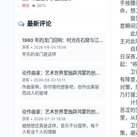
手按腰
原创
2870
命，想
窗
最新评论
意瞬间
此
1980 年的龙门回响：时光在石窟与江
主对此
风中凝固
游客
•
2026-08-05 16:06
自
早先的龙门是这样
日深夜
起：“
卫
论作曲家：艺术世界里独辟鸿蒙的创造
有降意
者
游客
•
2026-08-02 10:11
作曲家啊，你尽情的想象吧，创作出美丽
对策，
而动人的旋律
乃打援
计
苦涩的
论作曲家：艺术世界里独辟鸿蒙的创造
里，从
者
游客
•
2026-07-31 18:26
卫
细想想还真是这样，音乐不分国界，每个
人有没个人的理解
策，避