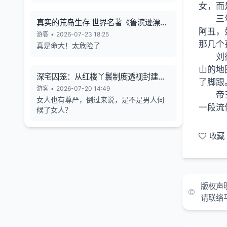
女，而
三
真实的荒岛生存 世界名著《鲁滨逊漂流
阿丑，
记》的原型
游客
•
2026-07-23 18:25
那几个
真是命大！太危险了
刘
山的地
深宅囚笼：从红楼丫鬟制度透视封建女
了脚跟
性的生存异化与人格消解
游客
•
2026-07-20 14:49
帝
女人也有尊严，倒过来说，是不是男人伺
一段流
候了女人？
收藏
版权声
请联络