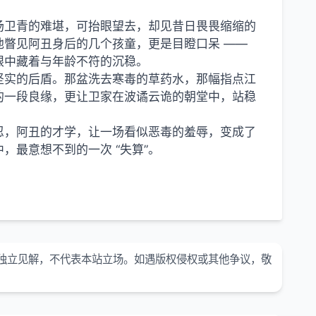
场卫青的难堪，可抬眼望去，却见昔日畏畏缩缩的
瞥见阿丑身后的几个孩童，更是目瞪口呆 ——
眼中藏着与年龄不符的沉稳。
坚实的后盾。那盆洗去寒毒的草药水，那幅指点江
的一段良缘，更让卫家在波谲云诡的朝堂中，站稳
忍，阿丑的才学，让一场看似恶毒的羞辱，变成了
最意想不到的一次 “失算”。
独立见解，不代表本站立场。如遇版权侵权或其他争议，敬