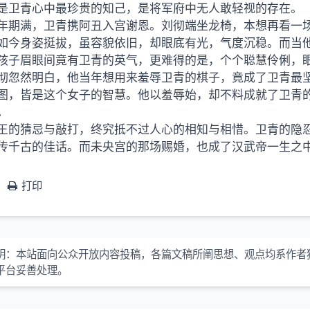
是卫青心中最珍贵的知己，是将军府中无人敢轻视的存在。
年期满，卫青携阿丑入宫谢恩。刘彻端坐龙椅，本想再看一
如今身姿挺拔，虽容貌依旧，却眼底有光，气度沉稳。而当他
孩子眉眼间竟有卫青的英气，更难得的是，个个聪慧伶俐，
彻忽然明白，他当年想用来羞辱卫青的棋子，竟成了卫青最
图，皆是这个女子的智慧。他以羞辱始，却不料成就了卫青
。
王的猜忌与敲打，终究抵不过人心的相知与相惜。卫青的隐
传千古的佳话。而未央宫的那场赐婚，也成了汉武帝一生之中，
打印
明：本站面向公众开放内容投稿，各篇文稿所阐思想、观点均系作者
平台妥善处理。