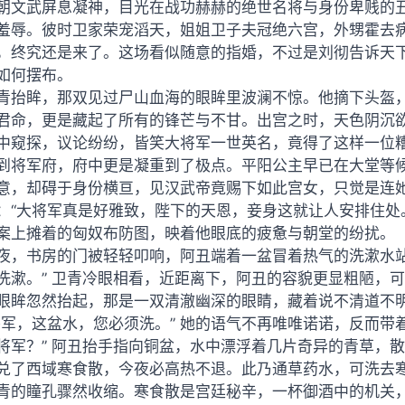
朝文武屏息凝神，目光在战功赫赫的绝世名将与身份卑贱的
羞辱。彼时卫家荣宠滔天，姐姐卫子夫冠绝六宫，外甥霍去
，终究还是来了。这场看似随意的指婚，不过是刘彻告诉天
如何摆布。
青抬眸，那双见过尸山血海的眼眸里波澜不惊。他摘下头盔，
君命，更是藏起了所有的锋芒与不甘。出宫之时，天色阴沉
中窥探，议论纷纷，皆笑大将军一世英名，竟得了这样一位
到将军府，府中更是凝重到了极点。平阳公主早已在大堂等
意，却碍于身份横亘，见汉武帝竟赐下如此宫女，只觉是连
：“大将军真是好雅致，陛下的天恩，妾身这就让人安排住处
案上摊着的匈奴布防图，映着他眼底的疲惫与朝堂的纷扰。
夜，书房的门被轻轻叩响，阿丑端着一盆冒着热气的洗漱水站
洗漱。” 卫青冷眼相看，近距离下，阿丑的容貌更显粗陋，
眼眸忽然抬起，那是一双清澈幽深的眼睛，藏着说不清道不
将军，这盆水，您必须洗。” 她的语气不再唯唯诺诺，反而带
将军？” 阿丑抬手指向铜盆，水中漂浮着几片奇异的青草，
兑了西域寒食散，今夜必高热不退。此乃通草药水，可洗去寒
青的瞳孔骤然收缩。寒食散是宫廷秘辛，一杯御酒中的机关