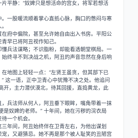
片平静：“奴婢只是想活命的宫女，将军若想活
中。一股暖流顺着掌心直抵心脉，胸口的憋闷与寒
人。
置在府中偏院，甚至允许她自由出入书房。平阳公
卫青早已将阿丑视作知己。
却懂兵法谋略；不识脂粉，却能看透朝堂棋局。一
，始终寻不到决战之机，阿丑的声音忽然在身后响
，在地图上轻轻一点：“左贤王虽贪，但其部下已
” 这一语，正中卫青心中犹豫不决之处。他追问
高开，主力潜伏漠北，待其回援，直捣黄龙，此
丑，兵法师从何人，阿丑垂下眼眸，嘴角带着一抹
便是奴婢的老师。” 十年间，她在污秽的浣衣局
只待一个机会。
这三年间，阿丑始终伴在卫青左右，为他出谋划
荣宠，又避猜忌。她不再是那个被人耻笑的丑陋宫