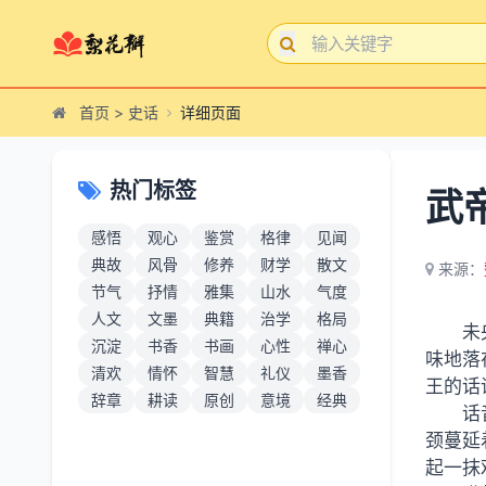
首页
>
史话
详细页面
热门标签
武
感悟
观心
鉴赏
格律
见闻
典故
风骨
修养
财学
散文
来源：
节气
抒情
雅集
山水
气度
人文
文墨
典籍
治学
格局
未
沉淀
书香
书画
心性
禅心
味地落
清欢
情怀
智慧
礼仪
墨香
王的话
辞章
耕读
原创
意境
经典
话
颈蔓延
起一抹