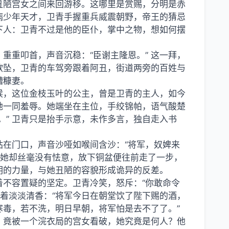
丑陋宫女之间来回游移。这哪里是赏赐，分明是赤
病少年天才，卫青手握重兵威震朝野，帝王的猜忌
下人：卫青不过是他的臣仆，掌中之物，想如何摆
重重叩首，声音沉稳：“臣谢主隆恩。” 这一拜，
欲坠，卫青的车驾旁跟着阿丑，街道两旁的百姓与
糟糠妻。
候，这位金枝玉叶的公主，曾是卫青的主人，如今
她一同羞辱。她端坐在主位，手绞锦帕，语气酸楚
。” 卫青只是抬手示意，未作多言，独自走入书
在门口，声音沙哑如喉间含沙：“将军，奴婢来
可她却丝毫没有怯意，放下铜盆便往前走了一步，
明的力量，与她丑陋的容貌形成诡异的反差。
着不容置疑的坚定。卫青冷笑，怒斥：“你敢命令
散着淡淡清香：“将军今日在朝堂饮了陛下赐的酒，
毒，若不洗，明日早朝，将军怕是去不了了。”
，竟被一个浣衣局的宫女看破，她究竟是何人？他