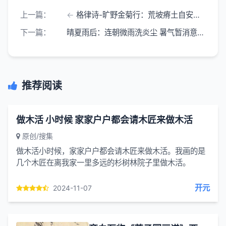
上一篇：
格律诗-旷野金菊行：荒坡瘠土自安家 不借园林半寸霞
下一篇：
晴夏雨后：连朝微雨洗炎尘 暑气暂消意自新 云絮漫空遮不住
推荐阅读
做木活 小时候 家家户户都会请木匠来做木活
原创/搜集
做木活小时候，家家户户都会请木匠来做木活。我画的是
几个木匠在离我家一里多远的杉树林院子里做木活。
开元
2024-11-07