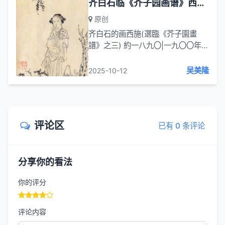
齐白石临《芥子园画谱》西施图 約一八九〇|一九〇〇年
原创
齐白石的画西施(選臨《芥子園畫
譜》之三) 約一八九〇|一九〇〇年
縦二六點五厘米 横一六點三厘米 题
齐白石临《芥子园画谱》西施图其一
吴美隆
2025-10-12
淡墨轻匀衬素裳，眉弯微蹙带潇湘。
浣...
评论区
已有 0 条评论
分享你的看法
你的评分
评论内容