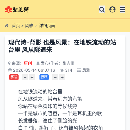
首页
>
风雅
详细页面
现代诗-背影 也是风景：在地铁流动的站
台里 风从隧道来
来源：
原创
发布/作者：张吉惟
2026-05-14 06:07:16
314
风雅
−
+
−
+
字号
行距
在地铁流动的站台里
风从隧道来，带着远方的汽笛
你站在绿色脚印的等候线旁
一半是城市的喧嚣，一半是耳机里的歌
长发垂落，遮住了侧脸的光
白 T 恤，黑裤子，还有被风扬起的衣角