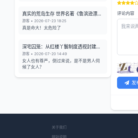
评论内容
真实的荒岛生存 世界名著《鲁滨逊漂流
记》的原型
游客
•
2026-07-23 18:25
真是命大！太危险了
深宅囚笼：从红楼丫鬟制度透视封建女
性的生存异化与人格消解
游客
•
2026-07-20 14:49
女人也有尊严，倒过来说，是不是男人伺
候了女人？
发
关于我们
网站说明