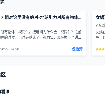
读
随便聊聊 7 相对论里没有绝对-地球引力对所有物体一视同仁
女娲
原创
对所有物体一视同仁。接着问为什么会一视同仁？之前
女娲
物理的时候，当时是默认了一视同仁，现在换一个讲法
鱼，
的问题了。牛顿力学告诉我们一个物体受到力...
西，
倪怡芳
2025-09-20
论区
的看法