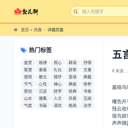
首页
>
风雅
详细页面
热门标签
五
鉴赏
格律
观心
耕读
抒情
智慧
墨香
礼仪
辞章
文墨
来源：
感悟
散文
情怀
意境
典籍
节气
心性
禅心
典故
修养
晨晓鸟
原创
沉淀
财学
经典
书香
山水
雅集
人文
风骨
见闻
曙色开
气度
书画
清欢
格局
治学
残云收
宿鸟辞
声声随