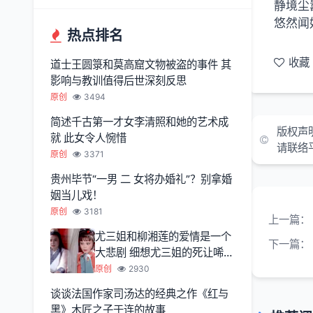
静境尘
悠然闻
热点排名
收藏
道士王圆箓和莫高窟文物被盗的事件 其
影响与教训值得后世深刻反思
原创
3494
简述千古第一才女李清照和她的艺术成
版权声
就 此女令人惋惜
请联络
原创
3371
贵州毕节“一男 二 女将办婚礼”？别拿婚
姻当儿戏！
原创
3181
上一篇：
尤三姐和柳湘莲的爱情是一个
下一篇：
大悲剧 细想尤三姐的死让唏嘘
不已
原创
2930
谈谈法国作家司汤达的经典之作《红与
黑》木匠之子于连的故事