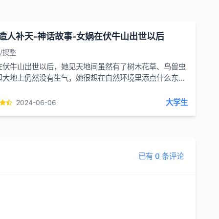
造人补天-神话故事-​女娲在伏牛山出世以后
/搜整
在伏牛山出世以后，她见天地间虽然有了树木花草、鸟兽虫
但大地上仍然没有生气，她很想在自然环境里添点什么东
以弥补天地间的不足。女娲信步来到一条小河旁边，见...
大学生
2024-06-06
已有 0 条评论