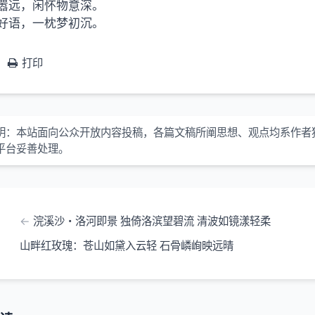
嚣远，闲怀物意深。
好语，一枕梦初沉。
打印
明：本站面向公众开放内容投稿，各篇文稿所阐思想、观点均系作者
平台妥善处理。
浣溪沙・洛河即景 独倚洛滨望碧流 清波如镜漾轻柔
山畔红玫瑰：苍山如黛入云轻 石骨嶙峋映远晴