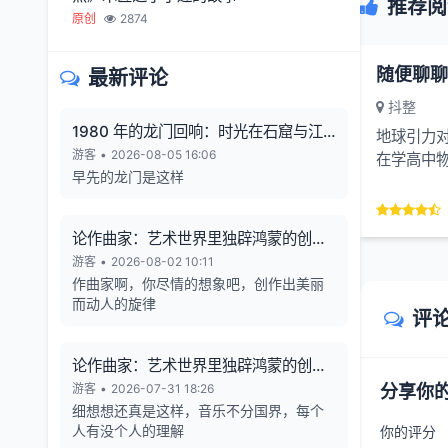
推荐阅
原创
2874
最新评论
抖整
1980 年的龙门回响：时光在石窟与江
地球引力
风中凝固
游客
•
2026-08-05 16:06
在学高中
早先的龙门是这样
就发现其中
论作曲家：艺术世界里独辟鸿蒙的创造
者
游客
•
2026-08-02 10:11
作曲家啊，你尽情的想象吧，创作出美丽
而动人的旋律
评
论作曲家：艺术世界里独辟鸿蒙的创造
者
游客
•
2026-07-31 18:26
分享你
细想想还真是这样，音乐不分国界，每个
人有没个人的理解
你的评分