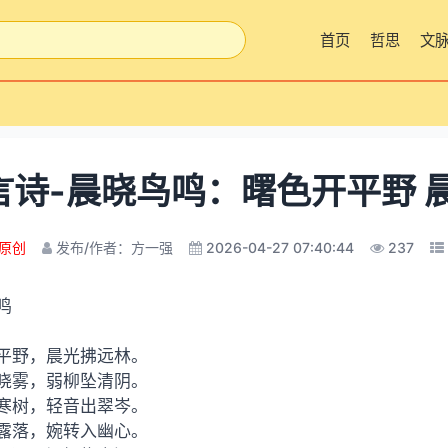
首页
哲思
文
言诗-晨晓鸟鸣：曙色开平野 
原创
发布/作者：方一强
2026-04-27 07:40:44
237
鸣
平野，晨光拂远林。
晓雾，弱柳坠清阴。
寒树，轻音出翠岑。
露落，婉转入幽心。