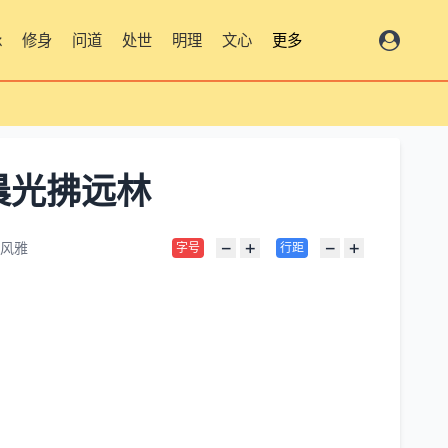
脉
修身
问道
处世
明理
文心
更多
晨光拂远林
−
+
−
+
风雅
字号
行距