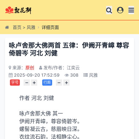
首页
>
风雅
详细页面
咏卢舍那大佛两首 五律：伊阙开青嶂 尊容
倚碧岑 河北 刘健
来源：
原创
发布/作者：江奕云
2025-09-20 17:52:59
308
风雅
−
+
−
+
字号
行距
作者 河北 刘健
咏卢舍那大佛 其一
伊阙开青嶂，尊容倚碧岑。
螺髻凝云古，慈眉映日深。
衣纹流石韵，法相静尘心。