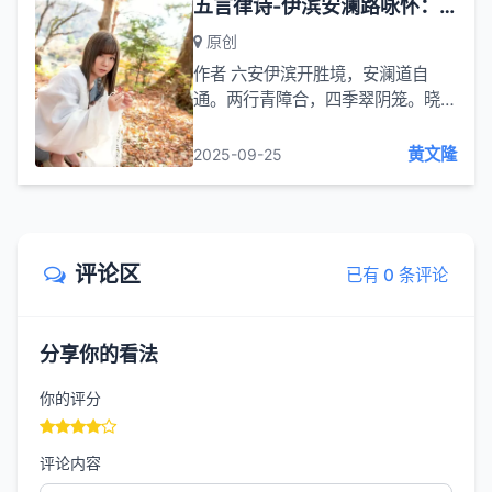
五言律诗-伊滨安澜路咏怀：伊滨开胜境 安澜道自通 两行青障合 四季翠阴笼
原创
作者 六安伊滨开胜境，安澜道自
通。两行青障合，四季翠阴笼。晓露
濡槐叶，春风拂柳丛。莺啼深树里，
蝶舞浅花丛。日暖烟光媚，云闲天色
黄文隆
2025-09-25
融。行人频驻马，醉此画图中。
评论区
已有 0 条评论
分享你的看法
你的评分
评论内容