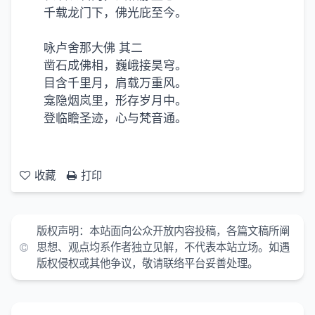
千载龙门下，佛光庇至今。
咏卢舍那大佛 其二
凿石成佛相，巍峨接昊穹。
目含千里月，肩载万重风。
龛隐烟岚里，形存岁月中。
登临瞻圣迹，心与梵音通。
收藏
打印
版权声明：本站面向公众开放内容投稿，各篇文稿所阐
思想、观点均系作者独立见解，不代表本站立场。如遇
版权侵权或其他争议，敬请联络平台妥善处理。