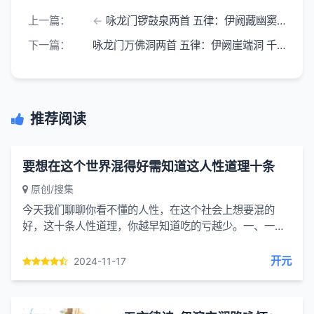
上一篇：
咏龙门锣鼓泉两首 五律：伊阙藏幽窦 泉声若鼓锣 河北 刘健
下一篇：
咏龙门万佛洞两首 五律：伊阙崖端洞 千龛佛影稠 河北 刘健
推荐阅读
要想在这个世界混得好需知道这人性道理十条
原创/搜集
今天我们聊聊你看不懂的人性，在这个社会上想要混的
好，这十条人性道理，你越早知道吃的亏越少。一、一个
人在外面混，姿态不能太卑微，对任...
开元
2024-11-17