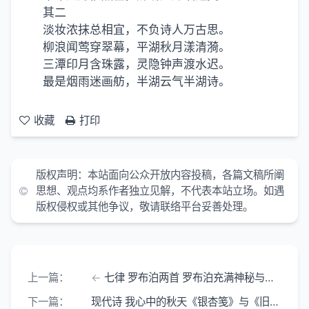
其二
淡妆浓抹总相宜，不负诗人万古思。
柳浪闻莺穿翠幕，平湖秋月漾清漪。
三潭印月含珠露，灵隐钟声渡水迟。
最是烟雨迷画舫，半湖云气半湖诗。
收藏
打印
版权声明：本站面向公众开放内容投稿，各篇文稿所阐
思想、观点均系作者独立见解，不代表本站立场。如遇
版权侵权或其他争议，敬请联络平台妥善处理。
上一篇：
七律 罗布泊两首 罗布泊充满神秘与沧桑
下一篇：
现代诗 我心中的秋天《银杏笺》与《旧陶罐》作者 平炎