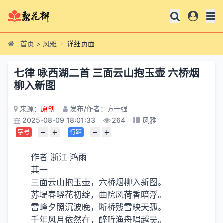
首页
>
风雅
详细页面
七律 咏西湖二首 三面云山抱玉壶 六桥烟
柳入新图
来源：
原创
发布/作者：方一强
2025-08-09 18:01:33
264
风雅
−
+
−
+
字号
行距
作者 浙江 鸿雨
其一
三面云山抱玉壶，六桥烟柳入新图。
苏堤春晓花初绽，曲院风荷香暗浮。
雷峰夕照沉波晚，断桥残雪映天孤。
千年风月依然在，醉听渔舟唱越吴。