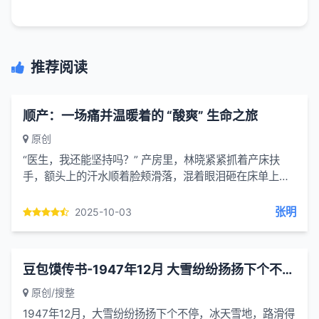
推荐阅读
顺产：一场痛并温暖着的 “酸爽” 生命之旅
原创
“医生，我还能坚持吗？” 产房里，林晓紧紧抓着产床扶
手，额头上的汗水顺着脸颊滑落，混着眼泪砸在床单上。
这是她经历顺产的第三个小时，从最初隐隐的宫缩痛，到
后来如浪潮...
张明
2025-10-03
豆包馍传书-1947年12月 大雪纷纷扬扬下个不停 冰天雪地
原创/搜整
1947年12月，大雪纷纷扬扬下个不停，冰天雪地，路滑得