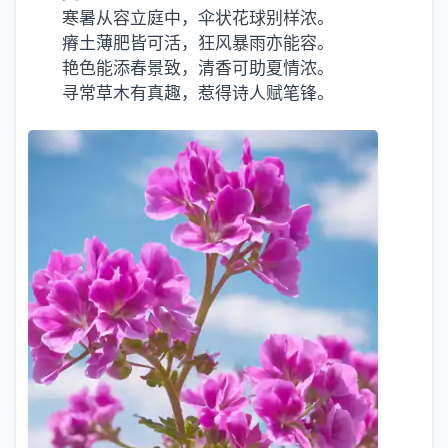
寒暑从容立庭中，伞状花球别样浓。
瘠土薄肥皆可活，狂风暴雨亦能容。
艳色能添春景致，清香可助夏情浓。
寻常草木有真趣，惹得诗人赋笔锋。