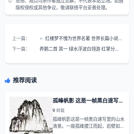
思想、观点均系作者独立见解，不代表本站立场。如遇
版权侵权或其他争议，敬请联络平台妥善处理。
上一篇：
红楼梦不愧为世界名著 世界长篇小说之巅峰 但新意层出不穷
下一篇：
养鹅二首 其一 绿水浮波白翎游 红掌分漪碎碧流
推荐阅读
孤峰帆影 这是一帧黑白速写里的山水清景
转载
孤峰帆影这是一帧黑白速写里的山水
清景。一座孤峰拔江而起，岩壁如斧
劈刀削，皴线层层叠叠，刻尽山石的