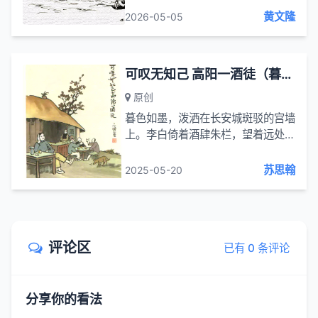
苍劲风骨。山腰的亭台楼阁依山而
黄文隆
2026-05-05
建，檐角隐在树影间，像是藏着千年
的清...
可叹无知己 高阳一酒徒（暮色如墨 泼洒在长安城斑驳的宫墙上）
原创
暮色如墨，泼洒在长安城斑驳的宫墙
上。李白倚着酒肆朱栏，望着远处灯
火明灭的朱雀大街，忽然想起郦食其
在陈留城门下高呼 “高阳酒徒” 的身
苏思翰
2025-05-20
影。杯中琥珀色的酒液泛起涟漪，倒
映着他微醺的面容，恍惚间，两个
跨...
评论区
已有 0 条评论
分享你的看法