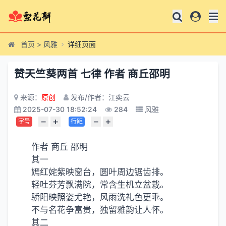
首页
>
风雅
详细页面
赞天竺葵两首 七律 作者 商丘邵明
来源：
原创
发布/作者：江奕云
2025-07-30 18:52:24
284
风雅
−
+
−
+
字号
行距
作者 商丘 邵明
其一
嫣红姹紫映窗台，圆叶周边锯齿排。
轻吐芬芳飘满院，常含生机立盆栽。
骄阳映照姿尤艳，风雨洗礼色更乖。
不与名花争富贵，独留雅韵让人怀。
其二