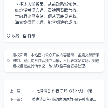
李径逢人渐折柔，从前疏略渐知休。
红炉漫煮温言递，青镜回看躁气收。
肯向眉尖寻意绪，便从语底见春秋。
海意终须同此理，能容细浪始成流。
收藏
打印
版权声明：本站面向公众开放内容投稿，各篇文稿所阐
思想、观点均系作者独立见解，不代表本站立场。如遇
版权侵权或其他争议，敬请联络平台妥善处理。
上一篇：
七律两首 作者 于静《将入伏》《暑渐浓》
下一篇：
朦胧诗两首-我想你凤尾竹-露在叶尖蜷成半透明的信