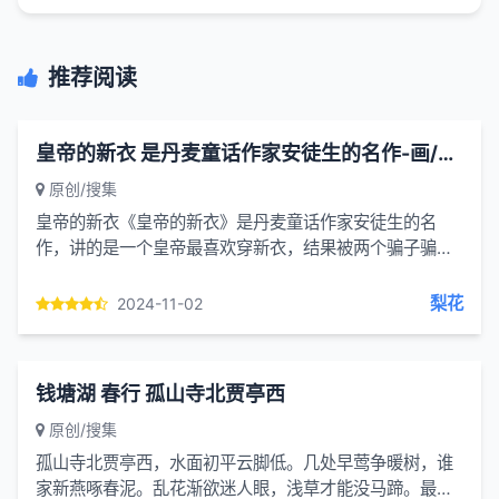
推荐阅读
皇帝的新衣 是丹麦童话作家安徒生的名作-画/丰子恺-文/丰陈宝 丰一吟
原创/搜集
皇帝的新衣《皇帝的新衣》是丹麦童话作家安徒生的名
作，讲的是一个皇帝最喜欢穿新衣，结果被两个骗子骗
了。骗子自夸缝制的衣服不但漂亮，而且有一种神奇的力
量，凡是愚笨的和...
梨花
2024-11-02
钱塘湖 春行 孤山寺北贾亭西
原创/搜集
孤山寺北贾亭西，水面初平云脚低。几处早莺争暖树，谁
家新燕啄春泥。乱花渐欲迷人眼，浅草才能没马蹄。最爱