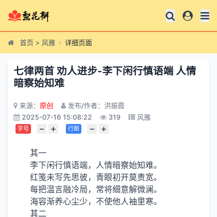
首页
>
风雅
详细页面
七律两首 劝人进步-李下闲行慎语端 人情
暗察始知难
来源：
原创
发布/作者：洪振霞
2025-07-16 15:08:22
319
风雅
−
+
−
+
字号
行距
其一
李下闲行慎语端，人情暗察始知难。
红笺未写先思彼，青眼初开莫责宽。
每把温言融冷局，常将细意解微澜。
海容渐养心尘少，不使他人袖里寒。
其二