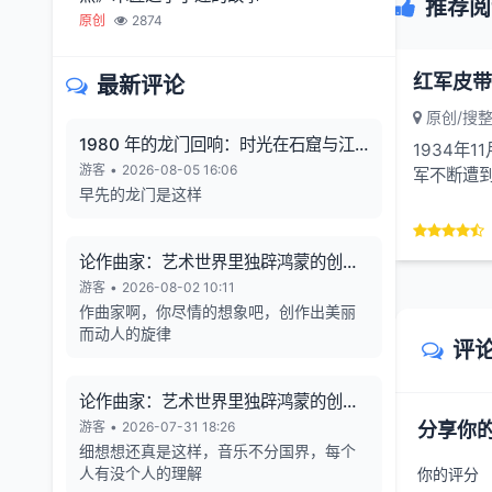
推荐阅
原创
2874
最新评论
原创/搜
1980 年的龙门回响：时光在石窟与江
1934年
风中凝固
游客
•
2026-08-05 16:06
军不断遭到
早先的龙门是这样
冬，寒风刺
论作曲家：艺术世界里独辟鸿蒙的创造
者
游客
•
2026-08-02 10:11
作曲家啊，你尽情的想象吧，创作出美丽
而动人的旋律
评
论作曲家：艺术世界里独辟鸿蒙的创造
者
游客
•
2026-07-31 18:26
分享你
细想想还真是这样，音乐不分国界，每个
人有没个人的理解
你的评分