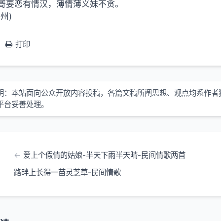
哥要恋有情汉，薄情薄义妹不贪。
贵州)
打印
明：本站面向公众开放内容投稿，各篇文稿所阐思想、观点均系作者
平台妥善处理。
爱上个假情的姑娘-半天下雨半天晴-民间情歌两首
路畔上长得一苗灵芝草-民间情歌