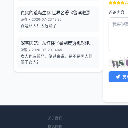
评论内容
真实的荒岛生存 世界名著《鲁滨逊漂流
记》的原型
游客
•
2026-07-23 18:25
真是命大！太危险了
深宅囚笼：从红楼丫鬟制度透视封建女
性的生存异化与人格消解
游客
•
2026-07-20 14:49
女人也有尊严，倒过来说，是不是男人伺
候了女人？
发
关于我们
网站说明