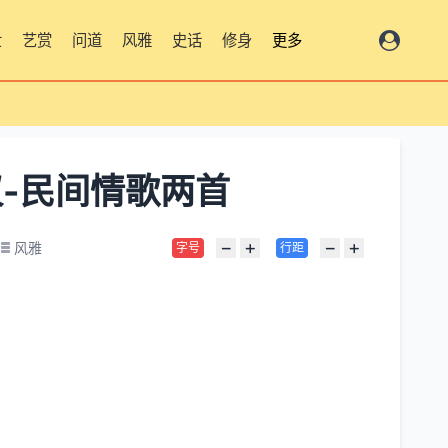
世
艺赏
问道
风雅
史话
修身
更多
-民间情歌两首
−
+
−
+
风雅
字号
行距