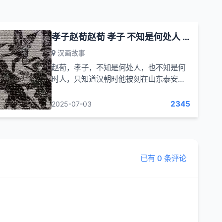
孝子赵荀赵荀 孝子 不知是何处人 也不知是何时人
汉画故事
赵荀，孝子，不知是何处人，也不知是何
时人，只知道汉朝时他被刻在山东泰安的
石头上，至今还能看到他拿着锄头劳作以
及他和父亲的安乐生活。这是一幅优秀的
2345
2025-07-03
绘画:赵荀在田间劳动...
已有 0 条评论