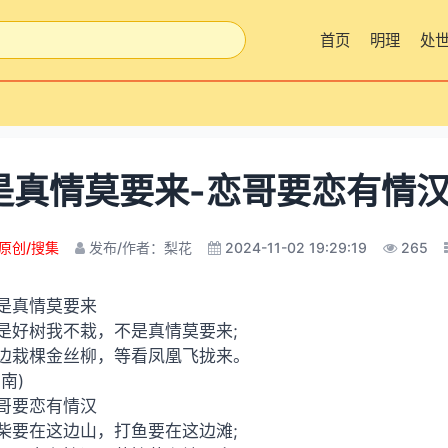
首页
明理
处
是真情莫要来-恋哥要恋有情汉
原创/搜集
发布/作者：梨花
2024-11-02 19:29:19
265
是真情莫要来
是好树我不栽，不是真情莫要来;
边栽棵金丝柳，等看凤凰飞拢来。
湖南)
哥要恋有情汉
柴要在这边山，打鱼要在这边滩;