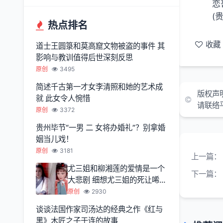
恋
(
热点排名
收藏
道士王圆箓和莫高窟文物被盗的事件 其
影响与教训值得后世深刻反思
原创
3495
简述千古第一才女李清照和她的艺术成
版权声
就 此女令人惋惜
请联络
原创
3372
贵州毕节“一男 二 女将办婚礼”？别拿婚
姻当儿戏！
原创
3181
上一篇：
尤三姐和柳湘莲的爱情是一个
下一篇：
大悲剧 细想尤三姐的死让唏嘘
不已
原创
2930
谈谈法国作家司汤达的经典之作《红与
黑》木匠之子于连的故事