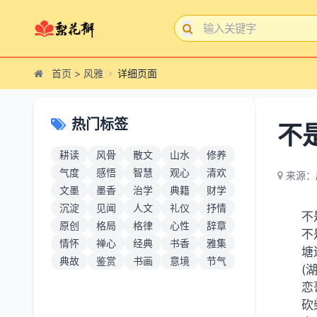
首页
>
风雅
详细页面
热门标签
不
耕读
风骨
散文
山水
修养
气度
感悟
智慧
观心
清欢
来源：
文墨
墨香
治学
典籍
财学
沉淀
见闻
人文
礼仪
抒情
不
原创
格局
格律
心性
辞章
不
情怀
禅心
经典
书香
雅集
塘
典故
鉴赏
书画
意境
节气
(
恋
砍