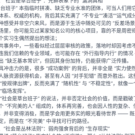
、“社会是草台班子”：光鲜表象下的 “漏洞真相”
草台班子” 本指临时拼凑、缺乏专业水准的团体，可当人们
体系、权威的机构，背后其实充满了 “不专业”“凑活”“运气成
种感受并非空穴来风，而是源于生活中随处可见的 “反差场景
场里，你可能见过某家知名公司的核心项目，靠的不是周密规划
个实习生偶然提出的想法；
共事务中，一些看似经过层层审核的政策，落地时却因考虑不周
连我们信赖的专业领域，也可能存在 “外行指导内行” 的情
出 “缺乏基本常识”，但因其身份加持，仍能获得广泛传播。
具冲击力的是，很多 “成功案例” 的背后，并非全是 “实力
人脉资源获得机会，甚至有人因 “对手犯错” 而意外胜出。
 “按规律出牌”，反而充满了 “随机性” 与 “不稳定性”，就像
“临场发挥”。
 “社会是草台班子” 的说法，并非否定社会的价值，而是戳破
个 “不完美的人” 组成的，体系再完善，也会因人性的复杂
，并非变得消极，而是学会用更务实的眼光看待世界 —— 既不盲
定，而是在 “不完美” 中寻找可行的路径。
、“社会是丛林法则”：弱肉强食背后的 “生存现实”