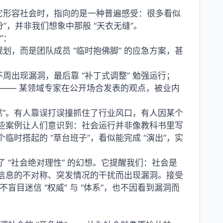
用它形容社会时，指向的是一种普遍感受：很多看似
分”，并非我们想象中那般 “天衣无缝”。
”：
，而是团队成员 “临时抱佛脚” 的应急方案，甚
出现漏洞，最后靠 “补丁式调整” 勉强运行；
况 —— 某领域专家在公开场合发表的观点，被业内
使然”。有人靠误打误撞抓住了行业风口，有人因某个
这些案例让人们意识到：社会运行并非像教科书里写
一个临时搭起的 “草台班子”，看似能完成 “演出”，实
了 “社会绝对理性” 的幻想。它提醒我们：社会是
、信息的不对称、突发情况的干扰而出现漏洞。接受
目迷信 “权威” 与 “体系”，也不因看到漏洞而