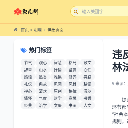
首页
>
明理
详细页面
热门标签
违
节气
观心
智慧
格局
散文
林
辞章
山水
抒情
鉴赏
心性
感悟
墨香
雅集
修养
典籍
来源：
礼仪
典故
见闻
风骨
耕读
禅心
清欢
原创
格律
沉淀
情怀
气度
财学
意境
书香
提
经典
治学
文墨
书画
人文
环节都
“社会
规则。