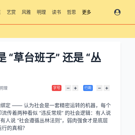
道
艺赏
风雅
明理
读书
哲思
更多
“草台班子” 还是 “丛
−
+
−
+
明理
字号
行距
等词汇绑定 —— 认为社会是一套精密运转的机器，每个
传着两种看似 “违反常规” 的社会逻辑：有人说
有人说 “社会遵循丛林法则”，弱肉强食才是底层
运行的真相？