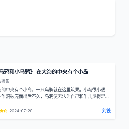
乌鸦和小乌鸦》 在大海的中央有个小岛
/搜集
海的中央有个小岛，一只乌鸦就在这里筑果。小岛很小很
在雏鸦破壳而出后不久，乌鸦便无法为自己和雏儿觅得足够
物，于是老乌鸦便决定飞回大陆。老乌鸦用爪子抓住一...
刘钱
2024-07-20