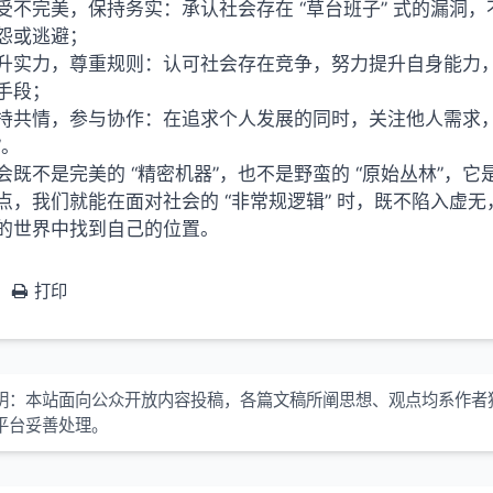
受不完美，保持务实：承认社会存在 “草台班子” 式的漏洞
怨或逃避；
升实力，尊重规则：认可社会存在竞争，努力提升自身能力，同
手段；
持共情，参与协作：在追求个人发展的同时，关注他人需求，
”。
会既不是完美的 “精密机器”，也不是野蛮的 “原始丛林”
点，我们就能在面对社会的 “非常规逻辑” 时，既不陷入虚
的世界中找到自己的位置。
打印
明：本站面向公众开放内容投稿，各篇文稿所阐思想、观点均系作者
平台妥善处理。