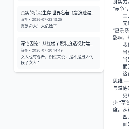
身实力
“竞争”
真实的荒岛生存 世界名著《鲁滨逊漂流
三
记》的原型
游客
•
2026-07-23 18:25
无
真是命大！太危险了
“复杂系
影响，也
深宅囚笼：从红楼丫鬟制度透视封建女
我
性的生存异化与人格消解
游客
•
2026-07-20 14:49
当
女人也有尊严，倒过来说，是不是男人伺
当
候了女人？
而
这
思维 
与道德
更
少 “
度。从
四
面