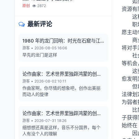
如
原创
2872
资源有
这
最新评论
职
愿主动
商
1980 年的龙门回响：时光在石窟与江
将对手
风中凝固
游客
•
2026-08-05 16:06
早先的龙门是这样
社
等机会
这
论作曲家：艺术世界里独辟鸿蒙的创造
愈发明
者
游客
•
2026-08-02 10:11
但
作曲家啊，你尽情的想象吧，创作出美丽
法律划
而动人的旋律
为弱者
比
论作曲家：艺术世界里独辟鸿蒙的创造
子获得
者
游客
•
2026-07-31 18:26
始终在
细想想还真是这样，音乐不分国界，每个
因
人有没个人的理解