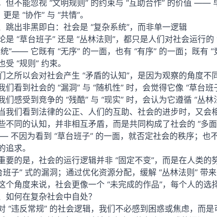
，但不能忽视 “文明规则” 的约束与 “互助合作” 的价值 
，更是 “协作” 与 “共情”。
、跳出非黑即白：社会是 “复杂系统”，而非单一逻辑
论是 “草台班子” 还是 “丛林法则”，都只是人们对社会运行
统”—— 它既有 “无序” 的一面，也有 “有序” 的一面；既有 “
受 “规则” 约束。
们之所以会对社会产生 “矛盾的认知”，是因为观察的角度不
我们看到社会的 “漏洞” 与 “随机性” 时，会觉得它像 “草台班
我们感受到竞争的 “残酷” 与 “现实” 时，会认为它遵循 “丛林
当我们看到法律的公正、人们的互助、社会的进步时，又会相信
些不同的认知，并非相互矛盾，而是共同构成了社会的 “多面性
—— 不因为看到 “草台班子” 的一面，就否定社会的秩序；也
的追求。
重要的是，社会的运行逻辑并非 “固定不变”，而是在人类
草台班子” 式的漏洞；通过优化资源分配，缓解 “丛林法则”
这个角度来说，社会更像一个 “未完成的作品”，每个人的选择
、如何在复杂社会中自处？
对 “违反常规” 的社会逻辑，我们不必感到困惑或焦虑，而