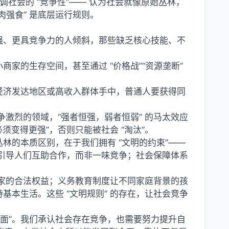
则强调社会的 “竞争性”—— 认为社会就像原始丛林，
强食” 是底层运行规则。
强、更具竞争力的人倾斜，那些缺乏核心技能、不
家的生存空间，甚至通过 “价格战”“资源垄断”
经济发达地区或高收入群体手中，普通人要获得同
争激烈的领域，“强者恒强，弱者恒弱” 的马太效应
必须变得更强”，否则只能被社会 “淘汰”。
丛林的本质区别，在于我们拥有 “文明的约束”——
理引导人们互助合作，而非一味竞争；社会保障体系
商家的合法权益；义务教育制度让不同家庭背景的孩
本生活。这些 “文明规则” 的存在，让社会竞争
“一面”。我们承认社会存在竞争，也需要努力提升自