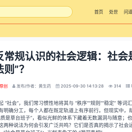
首页
处世
问
反常规认识的社会逻辑：社会是 
法则”？
原创
发布/作者：黄生药
2025-09-30 14:13:28
314
起 “社会”，
我们
常习惯性地将其与 “秩序”“规则”“稳定” 
有明确分工，每个人都在既定轨道上有序前行。但现实中，却流
本质是草台班子”，看似光鲜的体系下藏着无数漏洞与随意；也
这两种说法为何会引发广泛共鸣？它们是否真的揭示了社会