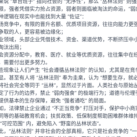
果说 “草台班子” 指向社会的 “无序性”，那么 “丛林法则” 
限，强者凭借实力抢占资源，弱者则面临被淘汰的命运，“弱肉
种逻辑在现实中也能找到大量 “佐证”：
场竞争中，有限的晋升名额、优质项目资源，往往向能力更
争取的人，更容易被边缘化；
业领域，头部企业凭借技术、资金、渠道优势，不断挤压中小商
淘汰出局；
会资源分配中，教育、医疗、就业等优质资源，往往集中在
，需要付出更多努力。
些现象让人们产生 “社会遵循丛林法则” 的认知，尤其是在竞
显。甚至有人将 “丛林法则” 奉为圭臬，认为 “想要生存，就
将社会完全等同于 “丛林”，显然过于片面。人类社会与原始
定了行为的边界，禁止 “弱肉强食” 的极端行为；道德与伦
提供基本的生存保障，避免 “强者通吃” 的局面。
如，法律禁止企业通过 “不正当竞争” 打压对手，保护中小
同等的基础教育机会；扶贫政策、低保制度帮助困难群体维持基
 “可控范围” 内，避免陷入 “野蛮的丛林状态”。
此，“丛林法则” 并非社会的全部真相，它只是社会竞争的 