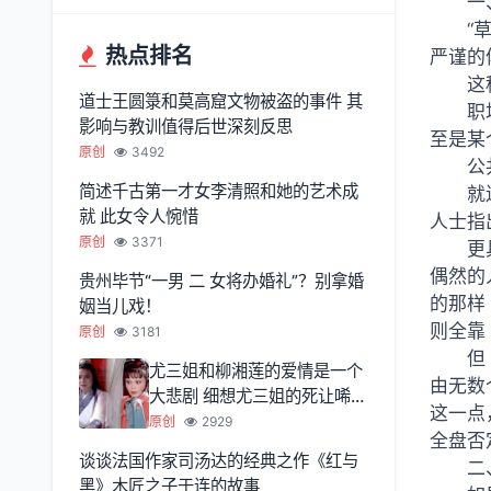
一
“
热点排名
严谨的
这
道士王圆箓和莫高窟文物被盗的事件 其
职
影响与教训值得后世深刻反思
至是某
原创
3492
公
简述千古第一才女李清照和她的艺术成
就
就 此女令人惋惜
人士指
原创
3371
更
偶然的
贵州毕节“一男 二 女将办婚礼”？别拿婚
的那样
姻当儿戏！
则全靠 
原创
3181
但
尤三姐和柳湘莲的爱情是一个
由无数
大悲剧 细想尤三姐的死让唏嘘
这一点
不已
原创
2929
全盘否
谈谈法国作家司汤达的经典之作《红与
二
黑》木匠之子于连的故事