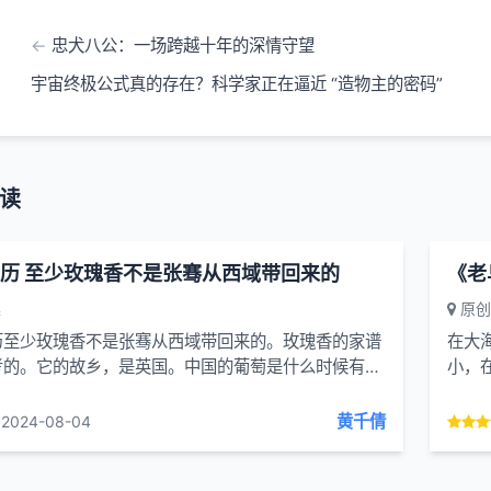
忠犬八公：一场跨越十年的深情守望
宇宙终极公式真的存在？科学家正在逼近 “造物主的密码”
读
历 至少玫瑰香不是张骞从西域带回来的
《老
集
原创
历至少玫瑰香不是张骞从西域带回来的。玫瑰香的家谱
在大
考的。它的故乡，是英国。中国的葡萄是什么时候有
小，
里来的，自来有不同的说法。最流行的说法是:张骞从西
的食
，在汉武帝的时候，即...
黄千倩
2024-08-04