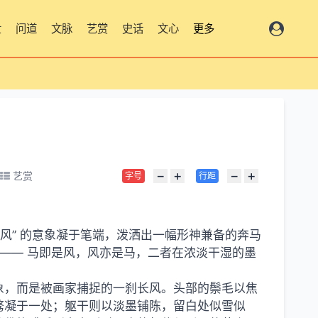
世
问道
文脉
艺赏
史话
文心
更多
−
+
−
+
艺赏
字号
行距
风” 的意象凝于笔端，泼洒出一幅形神兼备的奔马
 —— 马即是风，风亦是马，二者在浓淡干湿的墨
象，而是被画家捕捉的一刹长风。头部的鬃毛以焦
骜凝于一处；躯干则以淡墨铺陈，留白处似雪似