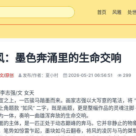
首页
风雅
处
风：墨色奔涌里的生命交响
文/原创
发布/作者：夏小村
2026-05-21 06:56:51
299
 李志强/文 女天
宣之上，一匹骏马踏墨而来。画家志强以大写意的笔法，将 “
上角题款 “如风” 二字，既是画题，更是整幅作品的灵魂注脚
为一体，奏响一曲雄浑奔放的生命交响。
面的主体，是一匹正处于动态巅峰的奔马。它并非静止的物
，笔势如惊雷乍起，墨块如乌云翻卷，将风的凌厉与马的桀