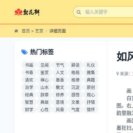
首页
>
艺赏
详细页面
热门标签
如
书画
见闻
节气
耕读
礼仪
书香
鉴赏
人文
格局
雅集
来源：
清欢
禅心
墨香
格律
典籍
治学
山水
散文
沉淀
原创
画
经典
辞章
修养
感悟
观心
白
智慧
典故
意境
文墨
抒情
图。右
财学
心性
风骨
气度
情怀
韵里融
画
墨狂扫