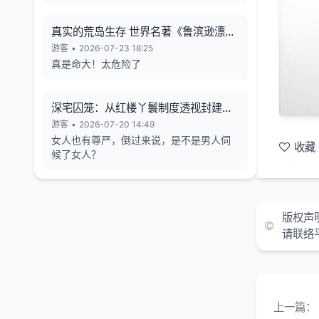
真实的荒岛生存 世界名著《鲁滨逊漂流
记》的原型
游客
•
2026-07-23 18:25
真是命大！太危险了
深宅囚笼：从红楼丫鬟制度透视封建女
性的生存异化与人格消解
游客
•
2026-07-20 14:49
女人也有尊严，倒过来说，是不是男人伺
收藏
候了女人？
版权声
请联络
上一篇：