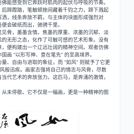
仿佛能感受到它奔跃时肌肉的起伏与呼吸的节奏。
；后蹄蹬踏，笔触顿挫间藏着千钧之力，蹄下溅起
挥洒，线条奔放不羁，与主体的块面形成强烈对
马便会破纸而出，驰骋千里。
笔见骨，墨墨含情。焦墨的厚重、浓墨的沉郁、淡
风的无形之态，化作了可触可感的艺术形象。没有
章，便构建出一个辽远壮阔的精神空间。观者仿佛
画 “以形写神、意在笔先” 的至高境界。
量、自由与进取的象征，而 “如风” 则赋予了它更
疾风般迅疾。画家志强将自己的情志与风骨，尽数
有当代艺术的奔放张力。这匹马，是奔涌的激情，
，从未停歇。它不仅是一幅画，更是一种精神的图