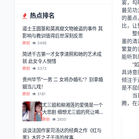
雾，勾
最见功
热点排名
的墨点
比，让
道士王圆箓和莫高窟文物被盗的事件 其
整
影响与教训值得后世深刻反思
墨的清
原创
3495
繁复的
简述千古第一才女李清照和她的艺术成
能听到
就 此女令人惋惜
“
原创
3372
具诗意
贵州毕节“一男 二 女将办婚礼”？别拿婚
倾注于
姻当儿戏！
是不屈
原创
3181
当
腾，在
尤三姐和柳湘莲的爱情是一个
大悲剧 细想尤三姐的死让唏嘘
不已
原创
2930
谈谈法国作家司汤达的经典之作《红与
黑》木匠之子于连的故事