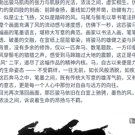
勒出骏马肌肉的张力与肌肤的光洁，浓淡之间，虚实相生，
力的是四肢的刻画：前蹄奋扬，墨线如刀劈斧凿，劲健有力
，似是尘土飞扬，又似是踏碎的风。马尾与鬃毛以草书笔法
整个画面充满了风的流动感与速度感，仿佛下一秒，这匹骏
幅画的笔墨语言，堪称大写意的典范。画家以书法入画，笔
透、破墨的交融，在宣纸上层层晕染，将骏马的雄健之姿与
背景，没有多余的修饰，仅以一匹奔马、数笔题款、一方印
风穿鬃毛的猎猎之声，感受到马蹄踏过大地的震颤，这正是中国
如风” 二字，道尽了这幅作品的精神内核。马，自古以来便是力
的生命姿态 —— 不受羁绊，一往无前，如长风般洒脱，如
这匹奔马之中，笔墨之间，既有传统大写意的雄浑气韵，又
的意志，更是每一个人心中那份对自由与远方的向往。
目光再次落回画面，那匹骏马依旧在白宣上驰骋，墨色的风
浓淡之间，诉说着生命的昂扬与不羁。