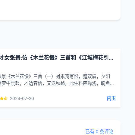
洛阳才女张景:仿《木兰花慢》三首和《江城梅花引》一首
张景《木兰花慢》三首（一）对素笺写恨，蹙双眉，夕阳
怨梦中阮郎，才透春信，又送秋愁。此生料应缘浅，盼鱼雁
，泪难收。如今凄雨浓也，深杯引，消清愁。记得曾经两心
余恨悠悠。叹生生梦里，意...
内玉
2024-07-20
已有 0 条评论