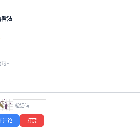
的看法
布评论
打赏