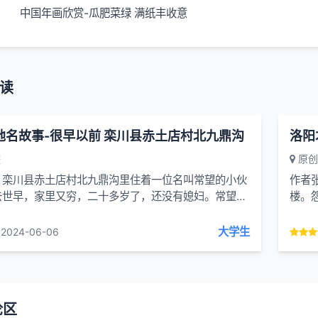
中国年画欣赏-瓜肥菜绿 满纸丰收意
读
地名故事-很早以前 栾川县赤土店村北九鼎沟
整
原创
，栾川县赤土店村北九鼎沟里住着一位名叫常望的小伙
作者
去世早，家里又穷，二十多岁了，还没有媳妇。常望以
楼。
生。一天，卖柴回来，走到半路上，路过一条...
渐稀
投，空
大学生
2024-06-06
论区