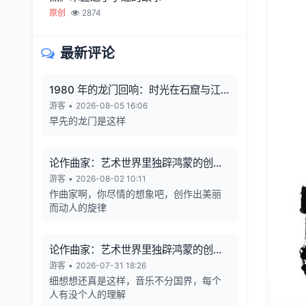
原创
2874
最新评论
1980 年的龙门回响：时光在石窟与江
风中凝固
游客
•
2026-08-05 16:06
早先的龙门是这样
论作曲家：艺术世界里独辟鸿蒙的创造
者
游客
•
2026-08-02 10:11
作曲家啊，你尽情的想象吧，创作出美丽
而动人的旋律
论作曲家：艺术世界里独辟鸿蒙的创造
者
游客
•
2026-07-31 18:26
细想想还真是这样，音乐不分国界，每个
人有没个人的理解