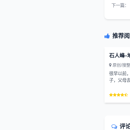
下一篇：
推荐阅
石人峰-
原创/搜
很早以前
子，父母
砍柴卖柴为
评