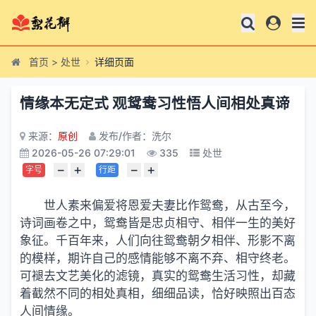
首页
>
处世
详细页面
情缘本无定式 观鸳鸯习性悟人间相处真谛
来源：
原创
发布/作者：洗尔
2026-05-26 07:29:01
335
处世
−
+
−
+
字号
行距
世人素来偏爱将恩爱夫妻比作鸳鸯，从古至今，
诗词画卷之中，鸳鸯皆是忠贞相守、相伴一生的美好
象征。千百年来，人们向往鸳鸯朝夕相伴、形影不离
的模样，期许自己的感情能够不离不弃、相守终老。
可褪去文艺美化的滤镜，真实的鸳鸯生活习性，却藏
着截然不同的相处真相，细细品读，恰好映照出百态
人间情缘。