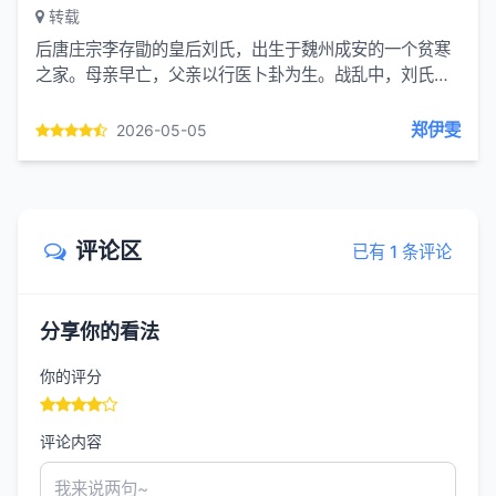
转载
后唐庄宗李存勖的皇后刘氏，出生于魏州成安的一个贫寒
之家。母亲早亡，父亲以行医卜卦为生。战乱中，刘氏与
父亲失散，辗转成为李存勖生母曹夫人身边的一名小侍
女。刘氏聪明伶...
郑伊雯
2026-05-05
评论区
已有 1 条评论
分享你的看法
你的评分
评论内容