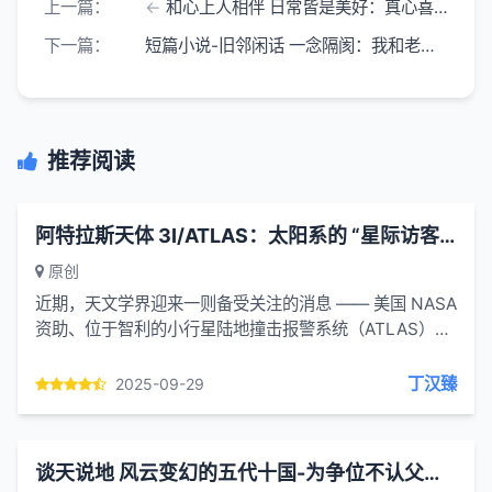
上一篇：
和心上人相伴 日常皆是美好：真心喜欢的人在身边 平凡日子也绝不会觉得无聊
下一篇：
短篇小说-旧邻闲话 一念隔阂：我和老王都住在洛阳郊区
推荐阅读
阿特拉斯天体 3I/ATLAS：太阳系的 “星际访客” 是自然天体还是外星飞船？
原创
近期，天文学界迎来一则备受关注的消息 —— 美国 NASA
资助、位于智利的小行星陆地撞击报警系统（ATLAS）在
日常观测中，发现了一颗代号为 3I/ATLAS 的 “星际天体”
...
丁汉臻
2025-09-29
谈天说地 风云变幻的五代十国-为争位不认父的刘皇后