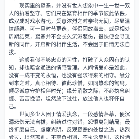
现实里的鸳鸯，并没有世人想象中一生一世一双
人的执着坚守。它们只在繁育相伴的季节彼此依偎，
成双成对戏水游弋，爱意浓烈之时亲密无间，尽显温
情缱绻。可一旦时节更迭，伴侣因故离去，或是相处
周期结束，鸳鸯并不会长久沉溺悲伤，很快便会寻觅
新的同伴，开启新的相伴生活，不会困于旧情无法自
拔。
这般看似不够忠贞的习性，打破了大众固有的认
知，却也暗含通透的情感哲理。人间情爱亦是如此，
没有一成不变的永恒，也没有强求得来的相守。缘分
到来之时，真心相待、彼此珍惜，如同热恋的鸳鸯，
倾尽诚意守护相伴时光；缘分消散之际，不必执念纠
缠、苦苦挽留，坦然放下过往，放过他人也释怀自
己。
世间多少人困于情爱执念，一段感情落幕，便沉
溺悲伤无法自拔，纠结过往对错，怨恨离别结局，最
终折磨自己、虚度光阴。反观鸳鸯的处世之道，热烈
爱过，坦然离别，不辜负相遇，不执念离别，这份洒