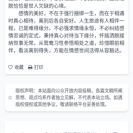
脱恰恰是世人欠缺的心境。
感情的美好，不在于强行捆绑一生，而在于相遇
时真心相待，离别后各自安好。人生旅途有人相伴一
程，已是难得缘分。不必强求情缘永恒，不必纠结感
情忠诚的定式，秉持真心对待当下缘分，怀揣洒脱接
纳世事无常。从鸳鸯习性参悟相处之道，珍惜眼前相
伴，看淡离别得失，方能在情感世间活得从容豁达。
收藏
打印
版权声明：本站面向公众开放内容投稿，各篇文稿所阐
思想、观点均系作者独立见解，不代表本站立场。如遇
版权侵权或其他争议，敬请联络平台妥善处理。