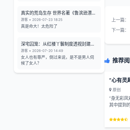
真实的荒岛生存 世界名著《鲁滨逊漂流
记》的原型
上一篇：
游客
•
2026-07-23 18:25
真是命大！太危险了
下一篇：
深宅囚笼：从红楼丫鬟制度透视封建女
性的生存异化与人格消解
游客
•
2026-07-20 14:49
女人也有尊严，倒过来说，是不是男人伺
推荐阅
候了女人？
原创
“身无彩凤
其中提到的
日，在英国
Bruce) 