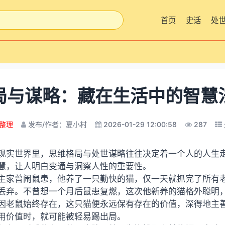
首页
史话
处
局与谋略：藏在生活中的智慧
整理
发布/作者：夏小村
2026-01-29 12:00:58
287
现实世界里，思维格局与处世谋略往往决定着一个人的人生
慧，让人明白变通与洞察人性的重要性。
主家曾闹鼠患，他养了一只勤快的猫，仅一天就抓完了所有
丢弃。不曾想一个月后鼠患复燃，这次他新养的猫格外聪明
因老鼠始终存在，这只猫便永远保有存在的价值，深得地主
用价值时，就可能被轻易踢出局。