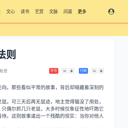
世
文心
读书
艺赏
文脉
问道
更多
法则
−
+
−
+
处世
字号
行距
走向。那些看似平常的故事，背后却暗藏着深刻的
老鼠。可三天后再无鼠迹，地主觉得猫没了用处，
，只偶尔抓几只老鼠，大多时候仅象征性地吓跑它
善待。这则故事道出一个残酷的现实：当你对他人