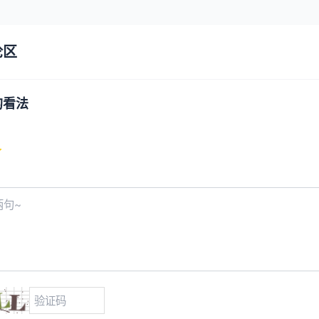
论区
的看法