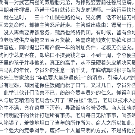
朝有一对武艺高强的双胞胎兄弟，为挣钱娶妻前往镖局应聘
用期身份押镖，承诺干得好就转正为龙虎镖师。一路行至快
。就在这时，二三十个山贼拦路抢劫，兄弟俩二话不说拔刀
回去复命时，却被主管怒斥赶走。主管道出缘由：镖局一行
，没人再需要押镖服务，镖局也终将倒闭。有时候，留有余
位老板被供应商拖欠五百万货款，急需这笔钱支付货款和员
声答应，同时提出带薪产假一年的附加条件，老板无奈应允
询问李总是否在，却绝口不提要钱之事。不到一周，李总便
子里的孩子并非他的。真正的高手，从不是硬着头皮解决问
荒马乱的年代，李员外的生意一落千丈，年底结算时银子短
他先让管家放出 “年底要大量辞退伙计” 的消息，引得人心
虽有埋怨，却因能保住饭碗而松了口气。又过几日，李员外
。此举让伙计们欣喜不已，纷纷夸赞李员外的仁义。懂得利
人与厨艺精湛的老周合伙开了 “聚福楼” 饭店，老周以技术
心生不满，竟在菜里下泻药，导致饭店名誉受损。商人知晓
个精明能干的伙计打理所有事务。老周每日无所事事，喝茶
大箱银子，羞愧地坦白了当年的所作所为。商人之所以如此
一个强大的竞争对手。废掉一个人最高明的方式，不是将他