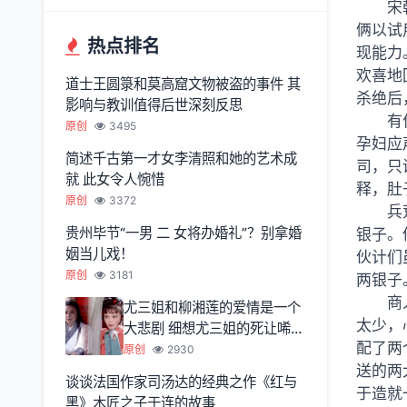
宋
俩以试
热点排名
现能力
欢喜地
道士王圆箓和莫高窟文物被盗的事件 其
杀绝后
影响与教训值得后世深刻反思
有
原创
3495
孕妇应
简述千古第一才女李清照和她的艺术成
司，只
就 此女令人惋惜
释，肚
原创
3372
兵
贵州毕节“一男 二 女将办婚礼”？别拿婚
银子。
姻当儿戏！
伙计们
原创
3181
两银子
商
尤三姐和柳湘莲的爱情是一个
太少，
大悲剧 细想尤三姐的死让唏嘘
配了两
不已
原创
2930
送的两
谈谈法国作家司汤达的经典之作《红与
于造就
黑》木匠之子于连的故事