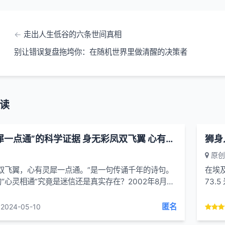
走出人生低谷的六条世间真相
别让错误复盘拖垮你：在随机世界里做清醒的决策者
读
“心有灵犀一点通”的科学证据 身无彩凤双飞翼 心有灵犀一点通
狮身
原创
双飞翼，心有灵犀一点通。”是一句传诵千年的诗句。
在埃
“心灵相通”究竟是迷信还是真实存在？2002年8月4
73.
的《星期日海罗德》周报上，记者伊恩·布鲁斯(Iain
视着
发表了一则新闻，...
匿名
2024-05-10