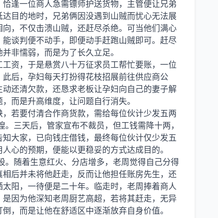
。恰逢一位商人急需镖师护送货物，主管便让兄弟
抵达目的地时，兄弟俩因没遇到山贼而忧心无法展
相向，不仅击溃山贼，还赶尽杀绝。可当他们满心
，能谈判便不动手，即便动手赶跑山贼即可。赶尽
地并非懦弱，而是为了长久立足。
工工资，于是悬赏八十万征求员工帮忙要账，一位
。此后，孕妇每天打扮得花枝招展前往供应商公
主动还清欠款，还恳求老板让孕妇向自己的妻子解
题，而是升高维度，让问题自行消失。
缺，若要付清合作商货款，需给每位伙计少发五两
惶惶。三天后，管家宣布不裁员，但工钱需降十两，
告知大家，已向钱庄借钱，最终每位伙计仅少发五
用人心的预期，便能以更稳妥的方式达成目的。
入股。随着生意红火、分店增多，老周觉得自己分得
真相后并未将他赶走，反而让他担任账房先生，还
晒太阳，一待便是二十年。临走时，老周捧着商人
，是因为他深知老周厨艺高超，若将其赶走，无异
打倒，而是让他在舒适区中逐渐放弃自身价值。