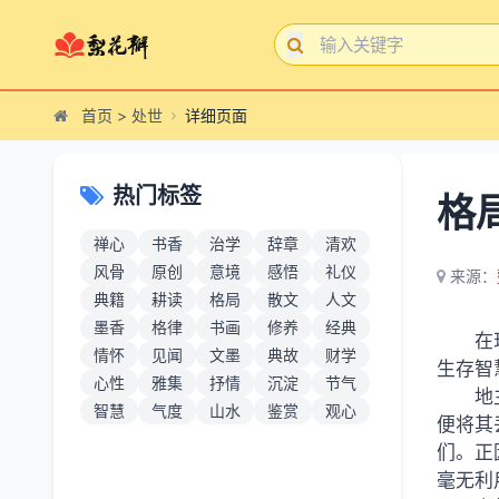
首页
>
处世
详细页面
热门标签
格
禅心
书香
治学
辞章
清欢
风骨
原创
意境
感悟
礼仪
来源：
典籍
耕读
格局
散文
人文
墨香
格律
书画
修养
经典
在
情怀
见闻
文墨
典故
财学
生存智
心性
雅集
抒情
沉淀
节气
地
智慧
气度
山水
鉴赏
观心
便将其
们。正
毫无利