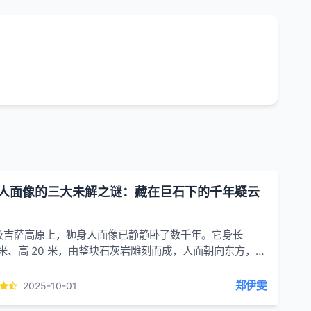
人面像的三大未解之谜：藏在巨石下的千年疑云​
及吉萨高原上，狮身人面像已静静卧了数千年。它身长
5 米、高 20 米，由整块石灰岩雕刻而成，人面朝向东方，凝
每一个日出，也守护着身后的金字塔群。然而，这...
郑伊雯
2025-10-01