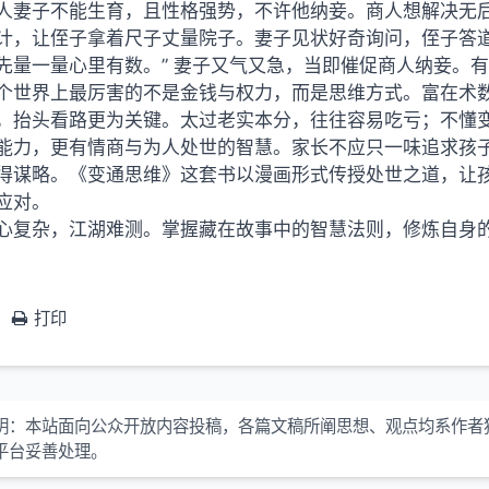
人妻子不能生育，且性格强势，不许他纳妾。商人想解决无
计，让侄子拿着尺子丈量院子。妻子见状好奇询问，侄子答道
先量一量心里有数。” 妻子又气又急，当即催促商人纳妾。
个世界上最厉害的不是金钱与权力，而是思维方式。富在术
，抬头看路更为关键。太过老实本分，往往容易吃亏；不懂
能力，更有情商与为人处世的智慧。家长不应只一味追求孩
得谋略。《变通思维》这套书以漫画形式传授处世之道，让
应对。
心复杂，江湖难测。掌握藏在故事中的智慧法则，修炼自身
打印
明：本站面向公众开放内容投稿，各篇文稿所阐思想、观点均系作者
平台妥善处理。