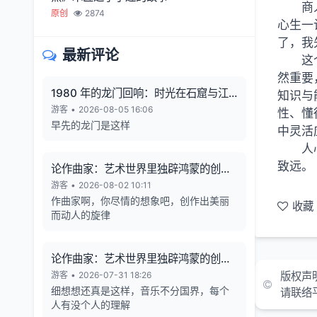
商
原创
2874
心生一
了，我
最新评论
这
然重要
1980 年的龙门回响：时光在石窟与江
知识与
风中凝固
游客
•
2026-08-05 16:06
性、懂
早先的龙门是这样
中灵活
人
致远。
论作曲家：艺术世界里独辟鸿蒙的创造
者
游客
•
2026-08-02 10:11
作曲家啊，你尽情的想象吧，创作出美丽
收藏
而动人的旋律
论作曲家：艺术世界里独辟鸿蒙的创造
者
游客
•
2026-07-31 18:26
版权声
细想想还真是这样，音乐不分国界，每个
请联络
人有没个人的理解