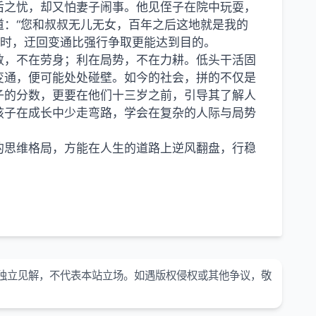
后之忧，却又怕妻子闹事。他见侄子在院中玩耍，
：“您和叔叔无儿无女，百年之后这地就是我的
有时，迂回变通比强行争取更能达到目的。
数，不在劳身；利在局势，不在力耕。低头干活固
变通，便可能处处碰壁。如今的社会，拼的不仅是
子的分数，更要在他们十三岁之前，引导其了解人
孩子在成长中少走弯路，学会在复杂的人际与局势
的思维格局，方能在人生的道路上逆风翻盘，行稳
独立见解，不代表本站立场。如遇版权侵权或其他争议，敬