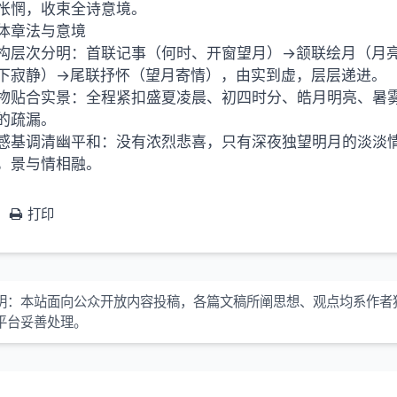
怅惘，收束全诗意境。
体章法与意境
构层次分明：首联记事（何时、开窗望月）→颔联绘月（月
下寂静）→尾联抒怀（望月寄情），由实到虚，层层递进。
物贴合实景：全程紧扣盛夏凌晨、初四时分、皓月明亮、暑
 的疏漏。
感基调清幽平和：没有浓烈悲喜，只有深夜独望明月的淡淡
，景与情相融。
打印
明：本站面向公众开放内容投稿，各篇文稿所阐思想、观点均系作者
平台妥善处理。