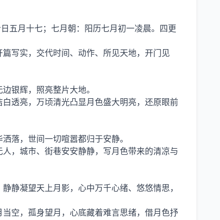
应今日五月十七；七月朝：阳历七月初一凌晨。四更
开篇写实，交代时间、动作、所见天地，开门见
无边银辉，照亮整片大地。
亮洁白透亮，万顷清光凸显月色盛大明亮，还原眼前
华洒落，世间一切喧嚣都归于安静。
无人，城市、街巷安安静静，写月色带来的清凉与
，静静凝望天上月影，心中万千心绪、悠悠情思，
月当空，孤身望月，心底藏着难言思绪，借月色抒