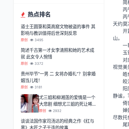
简
丙
热点排名
丙
天约莫
道士王圆箓和莫高窟文物被盗的事件 其
开
影响与教训值得后世深刻反思
山。
原创
3495
一
简述千古第一才女李清照和她的艺术成
玉
就 此女令人惋惜
对
原创
3372
视觉美
贵州毕节“一男 二 女将办婚礼”？别拿婚
皓
姻当儿戏！
皎
原创
3181
阳
静谧，
尤三姐和柳湘莲的爱情是一个
倚
大悲剧 细想尤三姐的死让唏嘘
婵
不已
原创
2932
尽数托
谈谈法国作家司汤达的经典之作《红与
尾
黑》木匠之子于连的故事