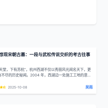
惊现宋朝古墓：一段与武松传说交织的考古往事
有天堂，下有苏杭”，杭州西湖不仅以秀丽风光闻名天下，更
数不尽的历史秘闻。2004 年，西湖边一处施工工地的意外
，让一座沉睡近千年的宋朝古墓重见天日，而古墓...
吴雨
2025-10-08