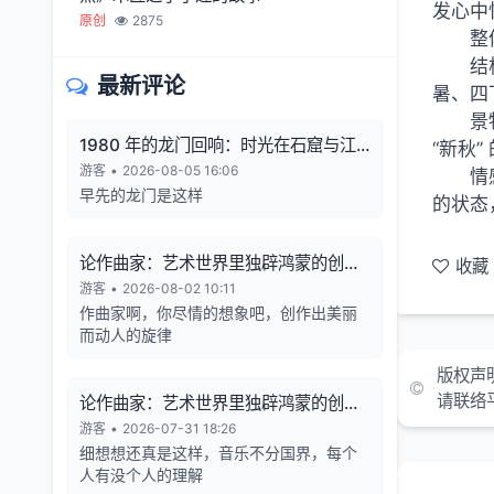
发心中
原创
2875
整
结
最新评论
暑、四
景
1980 年的龙门回响：时光在石窟与江
“新秋”
风中凝固
游客
•
2026-08-05 16:06
情
早先的龙门是这样
的状态
论作曲家：艺术世界里独辟鸿蒙的创造
收藏
者
游客
•
2026-08-02 10:11
作曲家啊，你尽情的想象吧，创作出美丽
而动人的旋律
版权声
请联络
论作曲家：艺术世界里独辟鸿蒙的创造
者
游客
•
2026-07-31 18:26
细想想还真是这样，音乐不分国界，每个
人有没个人的理解