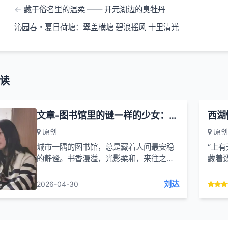
藏于俗名里的温柔 —— 开元湖边的臭牡丹
沁园春・夏日荷塘：翠盖横塘 碧浪摇风 十里清光
读
文章-图书馆里的谜一样的少女：城市一隅的图书馆
西湖
原创
原创
城市一隅的图书馆，总是藏着人间最安稳
“上
的静谧。书香漫溢，光影柔和，来往之人
藏着
大多心怀目的，或埋首翻卷，伏案读书；
发现
或凝神刷题，静心备考；或是借着安静的
刘达
2026-04-30
环境，处理手头的琐...