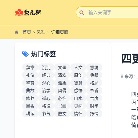
首页
>
风雅
详细页面
热门标签
四
辞章
沉淀
文墨
人文
意境
礼仪
经典
清欢
原创
典籍
来源：
鉴赏
观心
雅集
智慧
格局
典故
治学
风骨
感悟
书香
四
修养
禅心
心性
山水
气度
丙
墨香
格律
书画
见闻
财学
一
耕读
节气
散文
情怀
抒情
皓
倚