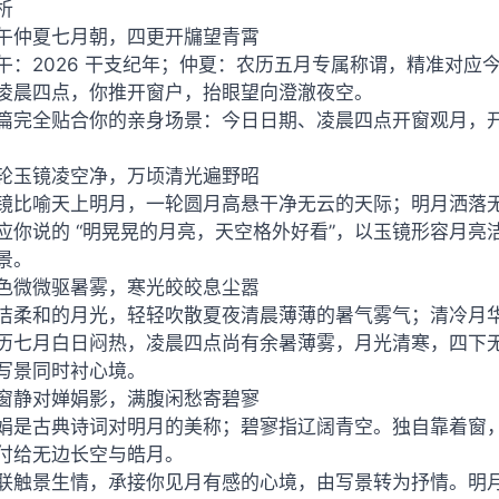
析
午仲夏七月朝，四更开牖望青霄
午：2026 干支纪年；仲夏：农历五月专属称谓，精准对
凌晨四点，你推开窗户，抬眼望向澄澈夜空。
篇完全贴合你的亲身场景：今日日期、凌晨四点开窗观月，
轮玉镜凌空净，万顷清光遍野昭
镜比喻天上明月，一轮圆月高悬干净无云的天际；明月洒落
应你说的 “明晃晃的月亮，天空格外好看”，以玉镜形容月
景。
色微微驱暑雾，寒光皎皎息尘嚣
洁柔和的月光，轻轻吹散夏夜清晨薄薄的暑气雾气；清冷月
历七月白日闷热，凌晨四点尚有余暑薄雾，月光清寒，四下
写景同时衬心境。
窗静对婵娟影，满腹闲愁寄碧寥
娟是古典诗词对明月的美称；碧寥指辽阔青空。独自靠着窗
付给无边长空与皓月。
联触景生情，承接你见月有感的心境，由写景转为抒情。明