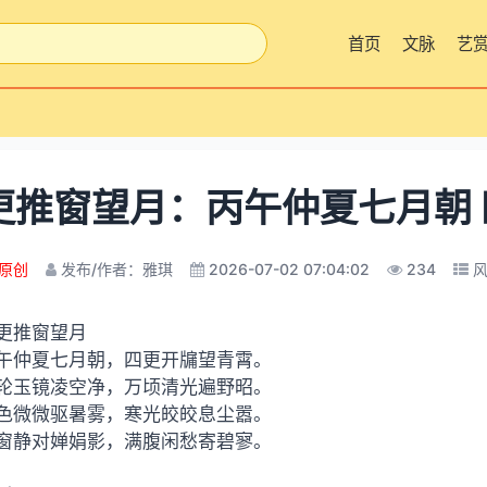
首页
文脉
艺
更推窗望月：丙午仲夏七月朝
原创
发布/作者：雅琪
2026-07-02 07:04:02
234
更推窗望月
午仲夏七月朝，四更开牖望青霄。
轮玉镜凌空净，万顷清光遍野昭。
色微微驱暑雾，寒光皎皎息尘嚣。
窗静对婵娟影，满腹闲愁寄碧寥。