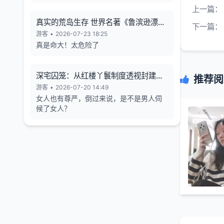
上一篇：
真实的荒岛生存 世界名著《鲁滨逊漂流
下一篇：
记》的原型
游客
•
2026-07-23 18:25
真是命大！太危险了
深宅囚笼：从红楼丫鬟制度透视封建女
推荐阅
性的生存异化与人格消解
游客
•
2026-07-20 14:49
女人也有尊严，倒过来说，是不是男人伺
候了女人？