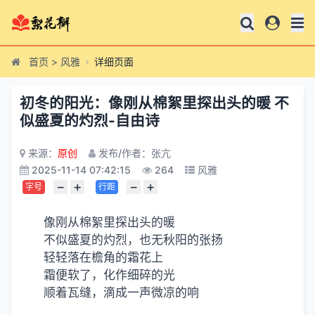
首页
>
风雅
详细页面
初冬的阳光：像刚从棉絮里探出头的暖 不
似盛夏的灼烈-自由诗
来源：
原创
发布/作者：张亢
2025-11-14 07:42:15
264
风雅
−
+
−
+
字号
行距
像刚从棉絮里探出头的暖
不似盛夏的灼烈，也无秋阳的张扬
轻轻落在檐角的霜花上
霜便软了，化作细碎的光
顺着瓦缝，滴成一声微凉的响