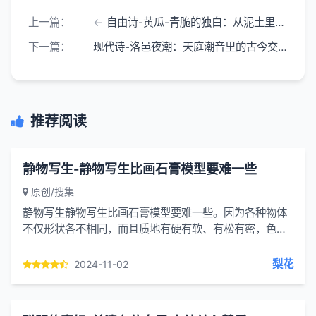
上一篇：
自由诗-黄瓜-青脆的独白：从泥土里钻出来时 还带着晨露的凉
下一篇：
现代诗-洛邑夜潮：天庭潮音里的古今交响
推荐阅读
静物写生-静物写生比画石膏模型要难一些
原创/搜集
静物写生静物写生比画石膏模型要难一些。因为各种物体
不仅形状各不相同，而且质地有硬有软、有松有密，色彩
有深有浅、有明有暗，五光十色，千变万化，相当复杂。
这就需要我们...
梨花
2024-11-02