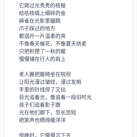
它爬过光秃秃的枝桠
给枯枝缀上细碎的金
麻雀在光影里蹦跳
爪子踩过的地方
都洇开一片温柔的亮
不像春天催花，不像夏天烘麦
只把积攒了一秋的暖
慢慢铺在行人的肩上
老人搬把藤椅坐在院坝
让阳光漫过皱纹，漫过发梢
手里的针线停了又拈
目光追着光，像追着一段旧时光
孩子们追着影子跑
光在他们脚下，忽长忽短
把笑声也晒得暖洋洋
傍晚时，它慢慢沉下去