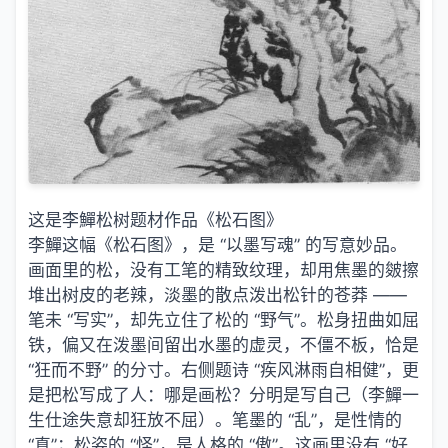
这是李鱓松树题材作品《松石图》
李鱓这幅《松石图》，是 “以墨写魂” 的写意妙品。
画面里的松，没有工笔的精致纹理，却用焦墨的皴擦
堆出树皮的老辣，淡墨的散点泼出松针的苍莽 ——
笔未 “写实”，却先立住了松的 “野气”。松身扭曲如屈
铁，偏又在泼墨间留出水墨的虚灵，不僵不板，恰是
“狂而不野” 的分寸。右侧题诗 “疾风淋雨自相健”，更
是把松写成了人：哪是画松？分明是写自己（李鱓一
生仕途失意却狂放不屈）。笔墨的 “乱”，是性情的
“真”；松姿的 “怪”，是人格的 “傲”。这画里没有 “好