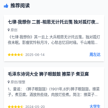
推荐阅读
七律·我想你 二首-相思无计托云笺 独对孤灯夜未眠
原创
《七律·我想你》其一云上 大兵相思无计托云笺，独对孤灯
夜未眠。影瘦犹怜秋月冷，心愁总忆旧时缘。千山难阻情
丝绕，万语难书梦里牵。若问痴心何所似，春风十里不如
前。注：1. 首联以“无计托云笺”开篇，表达...
周左达
2025-06-14
毛泽东诗词大全 狮子眼鼓鼓 擦菜子 煮豆腐
原创/搜整
1、童谣：〈狮子眼鼓鼓〉(1901年,8岁)狮子眼鼓鼓，擦菜
子，煮豆腐，酒放热些烧，肉放烂些煮。简注：擦菜子煮
豆腐是湖南人非常喜欢吃的一道菜。2、五言诗：〈赞井〉
(1906年,13岁)天井四四方，周围是高墙。清清见卵...
大学生
2024-05-20