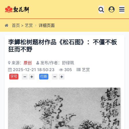
首页
>
艺赏
详细页面
李鱓松树题材作品《松石图》：不僵不板
狂而不野
来源：
原创
发布/作者：舒绿珮
2025-12-21 18:50:23
305
艺赏
−
+
−
+
字号
行距