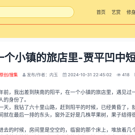
首页
艺赏
修
一个小镇的旅店里-贾平凹中
原创/搜集
发布/作者：内玉
2024-10-31 22:45:02
418
年前，我出差到陕南的阳平，在一个小镇的旅店里，遇见过
人的身份了。
一天，我钻了六十里山路，赶到阳平的时候，已经黄昏了，就
间就在最后一排的东头，窗外正好是几株苹果树，果子结得
进去的时候，房间里是空空的，临窗的那个床上，堆放着几