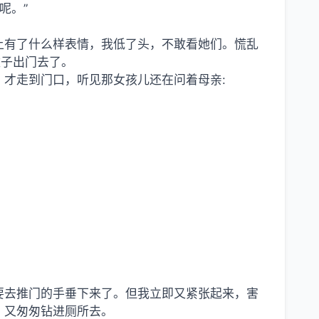
呢。”
上有了什么样表情，我低了头，不敢看她们。慌乱
盆子出门去了。
才走到门口，听见那女孩儿还在问着母亲:
要去推门的手垂下来了。但我立即又紧张起来，害
，又匆匆钻进厕所去。