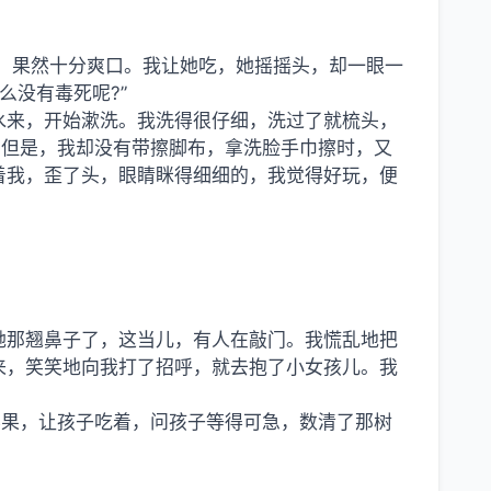
，果然十分爽口。我让她吃，她摇摇头，却一眼一
么没有毒死呢?”
水来，开始漱洗。我洗得很仔细，洗过了就梳头，
。但是，我却没有带擦脚布，拿洗脸手巾擦时，又
着我，歪了头，眼睛眯得细细的，我觉得好玩，便
她那翘鼻子了，这当儿，有人在敲门。我慌乱地把
来，笑笑地向我打了招呼，就去抱了小女孩儿。我
苹果，让孩子吃着，问孩子等得可急，数清了那树