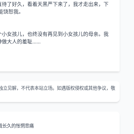
直待了好久，看着天黑严下来了，我才走出来，下
能饶恕我。
个小女孩儿，也终没有再见到小女孩儿的母亲。我
种做大人的羞耻……
独立见解，不代表本站立场。如遇版权侵权或其他争议，敬
起我长久的怅惘悲痛