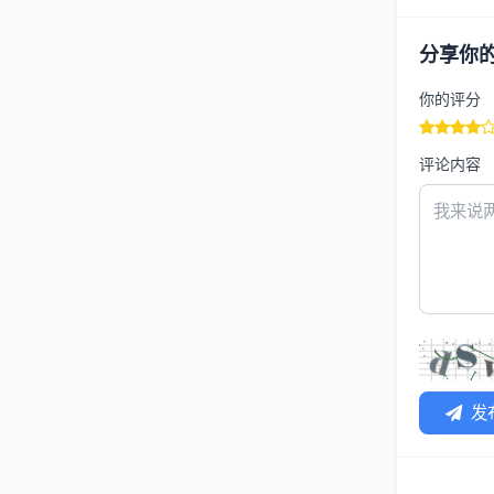
分享你
你的评分
评论内容
发