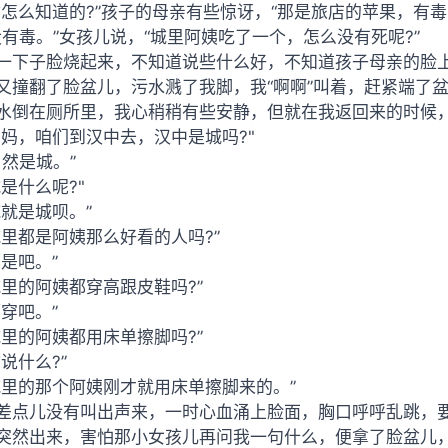
你怎么知道的?”孩子的母亲有些惊讶，“那是旅店的苹果，有毒
没有毒。”女孩儿说，“城里阿姨吃了一个，怎么没有死呢?”
一下子脸烧起来，不知道说些什么好，不知道孩子母亲的脸
又撞翻了脸盆儿，污水溅了我脚，我“啊啊”叫着，赶紧端了
水倒在厕所里，我心稍稍有些安静，但就在我返回来的时候，
妈妈，咱们到汉中去，汉中是城吗?"
当然是城。”
城是什么呢?"
城就是城呗。”
城里都是阿姨那么好看的人吗?”
都是吧。”
城里的阿姨都穿高跟皮鞋吗?”
都穿吧。”
城里的阿姨都用床单擦脚吗?”
你说什么?”
城里的那个阿姨刚才就用床单擦脚来的。”
差点儿没有叫出声来，一时心血涌上脸面，胸口呼呼乱跳，
突然出来，害怕那小女孩儿再问我一句什么，便拿了脸盆儿