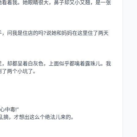
地看着我。她眼睛很大，鼻子却又小又翘，是一张
手，问我是住店的吗?说她和妈妈在这里住了两天
足，却都呈着白灰色，上面似乎都噙着露珠儿。我
到了两个小坑了。
中毒!”
乱摘，才想出这么个绝法儿来的。