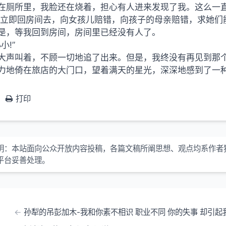
在厕所里，我脸还在烧着，担心有人进来发现了我。这么一
:立即回房间去，向女孩儿赔错，向孩子的母亲赔错，求她们
是，等我回到房间，房间里已经没有人了。
小!”
大声叫着，不顾一切地追了出来。但是，我终没有再见到那
力地倚在旅店的大门口，望着满天的星光，深深地感到了一
打印
明：本站面向公众开放内容投稿，各篇文稿所阐思想、观点均系作者
平台妥善处理。
孙犁的吊彭加木-我和你素不相识 职业不同 你的失事 却引