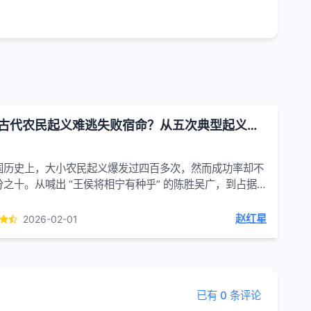
为何古代农民起义难逃失败宿命？从五次典型起义看千年困局
国历史上，大小农民起义爆发过四百多次，然而成功率却不
分之十。从喊出 “王侯将相宁有种乎” 的陈胜吴广，到占据
江山的太平天国，这些因官逼民反而起的正义之...
赵红星
2026-02-01
已有 0 条评论