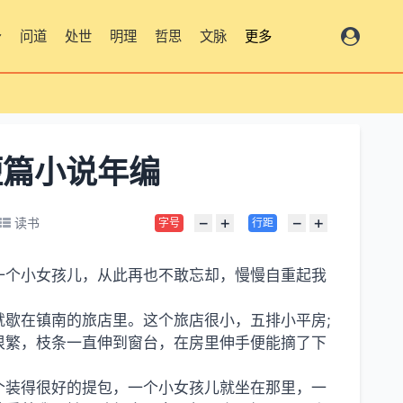
身
问道
处世
明理
哲思
文脉
更多
短篇小说年编
−
+
−
+
读书
字号
行距
一个小女孩儿，从此再也不敢忘却，慢慢自重起我
歇在镇南的旅店里。这个旅店很小，五排小平房;
很繁，枝条一直伸到窗台，在房里伸手便能摘了下
个装得很好的提包，一个小女孩儿就坐在那里，一