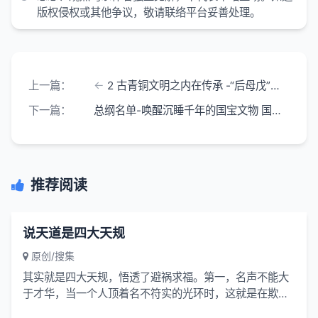
版权侵权或其他争议，敬请联络平台妥善处理。
上一篇：
2 古青铜文明之内在传承 -“后母戊”鼎-国宝文物系列-无价之宝
下一篇：
总纲名单-唤醒沉睡千年的国宝文物 国之重器 镇馆之宝系列
推荐阅读
说天道是四大天规
原创/搜集
其实就是四大天规，悟透了避祸求福。第一，名声不能大
于才华，当一个人顶着名不符实的光环时，这就是在欺骗
世人，你在享用着与你实力不匹配...