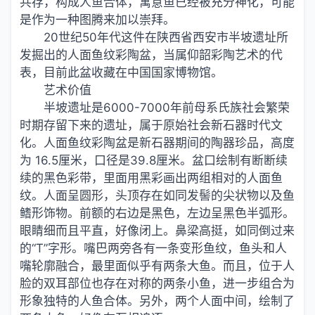
共存，构成人鱼合体，寓意鱼已经被充分神化，可能
是作为一种图腾来加以崇拜。
20世纪50年代这件在陕西省西安市半坡遗址所
发掘出的人面鱼纹彩陶盆，当属仰韶彩陶艺术的代
表，目前此盆收藏在中国国家博物馆。
艺术价值
半坡遗址是6000-7000年前母系氏族社会繁荣
时期存留下来的遗址，属于原始社会新石器时代文
化。人面鱼纹彩陶盆是新石器期间的陶器珍品，高度
为 16.5厘米，口径是39.8厘米。盆口绘制有断断续
续的黑色彩带，里面用黑彩画出两组相对的人面鱼
纹。人面呈圆形，头顶存在如同发髻的尖状物以及鱼
鳍形饰物。前额的右边是黑色，左边呈黑色半弧形。
眼睛细而且平直，好像闭上。鼻梁高挺，如同倒过来
的“T”字形。嘴巴两旁各有一条变形鱼纹，鱼头和人
嘴轮廓融合，最里面似乎有两条大鱼。而且，位于人
脸的双耳部位也存在对称的两条小鱼，进一步组合为
形象独特的人鱼合体。另外，两个人面中间，绘制了