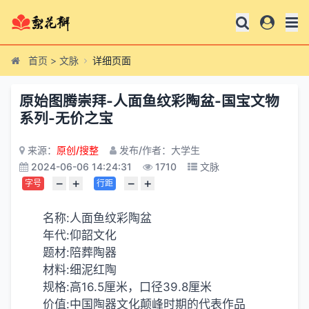
首页
>
文脉
详细页面
原始图腾崇拜-人面鱼纹彩陶盆-国宝文物
系列-无价之宝
来源：
原创/搜整
发布/作者：大学生
2024-06-06 14:24:31
1710
文脉
−
+
−
+
字号
行距
名称:人面鱼纹彩陶盆
年代:仰韶文化
题材:陪葬陶器
材料:细泥红陶
规格:高16.5厘米，口径39.8厘米
价值:中国陶器文化颠峰时期的代表作品