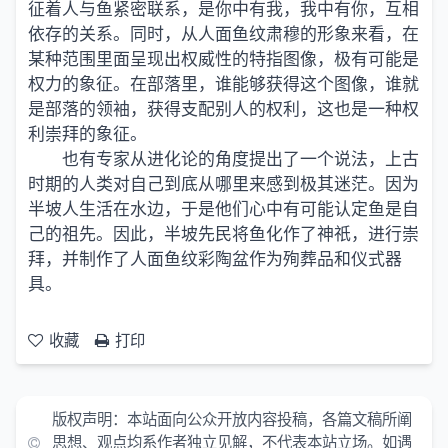
征着人与鱼紧密联系，是你中有我，我中有你，互相
依存的关系。同时，从人面鱼纹肃穆的形象来看，在
某种范围里面呈现出权威性的特指图像，极有可能是
权力的象征。在部落里，谁能够获得这个图像，谁就
是部落的领袖，获得支配别人的权利，这也是一种权
利崇拜的象征。
也有专家从进化论的角度提出了一个说法，上古
时期的人类对自己到底从哪里来感到极其迷茫。因为
半坡人生活在水边，于是他们心中有可能认定鱼是自
己的祖先。因此，半坡先民将鱼化作了神祇，进行崇
拜，并制作了人面鱼纹彩陶盆作为殉葬品和仪式器
具。
收藏
打印
版权声明：本站面向公众开放内容投稿，各篇文稿所阐
思想、观点均系作者独立见解，不代表本站立场。如遇