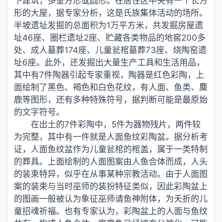
下建筑，多呈方形或圆形。在居住区中央有一个长方
形的大屋，据专家分析，这是氏族集体活动的场所。
半坡遗址发掘的总面积为1万平方米，共发掘房屋遗
址46座、圈栏遗址2座、贮藏各类物品的地窖200多
处、成人墓葬174座、儿童瓮棺墓葬73座、烧陶窑遗
址6座。此外，还发掘出大量生产工具和生活用品，
其中有7件陶器引起专家重视，陶器是红色彩陶，上
面绘制了黑色、褐色和白色花纹，有人面、鱼类、麋
鹿等图形，还有多种特殊符号，据判断可能是最原始
的文字符号。
在出土的7件彩陶中，5件为器物残片，两件较
为完整，其中有一件就是人面鱼纹彩陶盆。据分析考
证，人面鱼纹盆作为儿童瓮棺的棺盖，属于一类特制
的葬具。上面绘制的人面图案由人鱼合体而成，人头
的装束特异，似乎在从事某种宗教活动。由于人面图
案的装束与当时巫师的装扮特征类似，因此彩陶盆上
的图画一般被认为象征巫师请鱼神附体，为夭折的儿
童招魂祈福。也有专家认为，彩陶盆上的人面与鱼纹