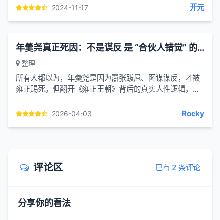
开元
2024-11-17
年羹尧真正死因：不是谋反 是 “合伙人错觉” 的职场绝症
整理
所有人都以为，年羹尧是因为嚣张跋扈、图谋谋反，才被
雍正赐死。但翻开《雍正王朝》背后的真实人性逻辑，你
会发现：他根本不是死于造反，而是死于一种叫 “合伙人
错觉” 的...
Rocky
2026-04-03
评论区
已有 2 条评论
分享你的看法