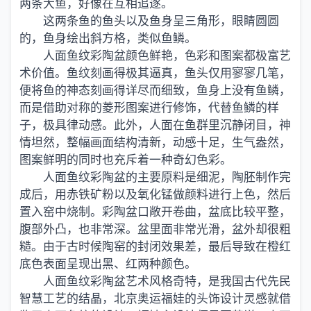
两条大鱼，好像在互相追逐。
这两条鱼的鱼头以及鱼身呈三角形，眼睛圆圆
的，鱼身绘出斜方格，类似鱼鳞。
人面鱼纹彩陶盆颜色鲜艳，色彩和图案都极富艺
术价值。鱼纹刻画得极其逼真，鱼头仅用寥寥几笔，
便将鱼的神态刻画得详尽而细致，鱼身上没有鱼鳞，
而是借助对称的菱形图案进行修饰，代替鱼鳞的样
子，极具律动感。此外，人面在鱼群里沉静闭目，神
情坦然，整幅画面结构清新，动感十足，生气盎然，
图案鲜明的同时也充斥着一种奇幻色彩。
人面鱼纹彩陶盆的主要原料是细泥，陶胚制作完
成后，用赤铁矿粉以及氧化锰做颜料进行上色，然后
置入窑中烧制。彩陶盆口敞开卷曲，盆底比较平整，
腹部外凸，也非常深。盆里面非常光滑，盆外却很粗
糙。由于古时候陶窑的封闭效果差，最后导致在橙红
底色表面呈现出黑、红两种颜色。
人面鱼纹彩陶盆艺术风格奇特，是我国古代先民
智慧工艺的结晶，北京奥运福娃的头饰设计灵感就借