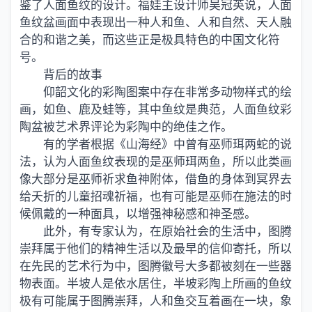
鉴了人面鱼纹的设计。福娃主设计师吴冠英说，人面
鱼纹盆画面中表现出一种人和鱼、人和自然、天人融
合的和谐之美，而这些正是极具特色的中国文化符
号。
背后的故事
仰韶文化的彩陶图案中存在非常多动物样式的绘
画，如鱼、鹿及蛙等，其中鱼纹是典范，人面鱼纹彩
陶盆被艺术界评论为彩陶中的绝佳之作。
有的学者根据《山海经》中曾有巫师珥两蛇的说
法，认为人面鱼纹表现的是巫师珥两鱼，所以此类画
像大部分是巫师祈求鱼神附体，借鱼的身体到冥界去
给夭折的儿童招魂祈福，也有可能是巫师在施法的时
候佩戴的一种面具，以增强神秘感和神圣感。
此外，有专家认为，在原始社会的生活中，图腾
崇拜属于他们的精神生活以及最早的信仰寄托，所以
在先民的艺术行为中，图腾徽号大多都被刻在一些器
物表面。半坡人是依水居住，半坡彩陶上所画的鱼纹
极有可能属于图腾崇拜，人和鱼交互着画在一块，象