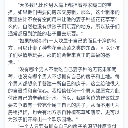
“大多数巴比伦男人肩上都担着养家糊口的重
担，如果他们需要向房东交房租，那么，这个租来的
家里估计不会有空间用来让他的妻子种些花花草草什
么的，自然也没有供孩子们玩耍的地方，所以孩子们
通常都是到肮脏的巷子里去玩耍。”
“如果能够拥有一大块属于自己的而且干净的地
方，可以让妻子种些花草蔬菜之类的东西，可以让孩
子们尽情地玩耍，那的确会带来真正的幸福的感
觉。”
“没有哪个男人不爱吃自己妻子种的无花果和葡
萄，也没有哪个男人不想拥有自己的房子和土地。每
个男人都想亲手营建一所自己的房子，这会给他很大
的自豪感和自信心。我相信任何一个男人都愿意为此
付出自己的辛勤和汗水。所以，我给各位的建议就是
要去争取有一套完全属于自己的房子，从而不用再为
房租担忧，也会有地方亲自种植花草和蔬菜，更可以
为孩子们开辟出一个欢乐园地。”
“一个人只要有拥有自己的房子的渴望并愿意付