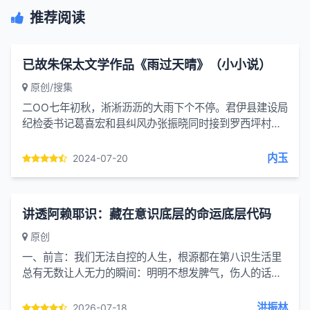
推荐阅读
已故朱保太文学作品《雨过天晴》（小小说）
原创/搜集
二OO七年初秋，淅淅沥沥的大雨下个不停。君伊县建设局
纪检委书记葛喜宏和县纠风办张振晓同时接到罗西坪村群
众匿名信：举报从稽查队刚调到拆...
内玉
2024-07-20
讲透阿赖耶识：藏在意识底层的命运底层代码
原创
一、前言：我们无法自控的人生，根源都在第八识生活里
总有无数让人无力的瞬间：明明不想发脾气，伤人的话脱
口而出；决心放下执念，深夜往事依旧翻涌；明知熬夜伤
身，依旧控制...
洪振林
2026-07-18