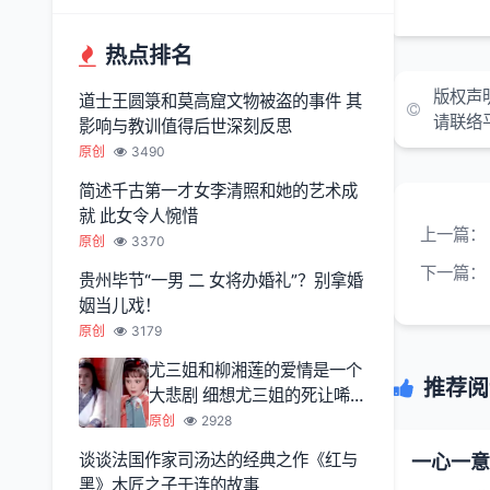
热点排名
版权声
道士王圆箓和莫高窟文物被盗的事件 其
请联络
影响与教训值得后世深刻反思
原创
3490
简述千古第一才女李清照和她的艺术成
就 此女令人惋惜
上一篇：
原创
3370
下一篇：
贵州毕节“一男 二 女将办婚礼”？别拿婚
姻当儿戏！
原创
3179
尤三姐和柳湘莲的爱情是一个
推荐阅
大悲剧 细想尤三姐的死让唏嘘
不已
原创
2928
谈谈法国作家司汤达的经典之作《红与
一心一意
黑》木匠之子于连的故事