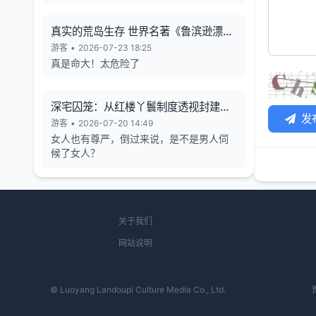
真实的荒岛生存 世界名著《鲁滨逊漂流
记》的原型
游客
•
2026-07-23 18:25
真是命大！太危险了
深宅囚笼：从红楼丫鬟制度透视封建女
发
性的生存异化与人格消解
游客
•
2026-07-20 14:49
女人也有尊严，倒过来说，是不是男人伺
候了女人？
关于我们
网站说明
© Luoyang Landoupi Culture Media Co., Ltd.