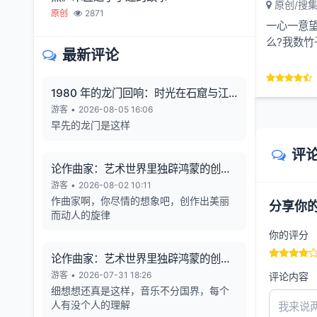
原创/搜
原创
2871
一心一意
么?我数
最新评论
棵，一心一
1980 年的龙门回响：时光在石窟与江
风中凝固
游客
•
2026-08-05 16:06
早先的龙门是这样
评
论作曲家：艺术世界里独辟鸿蒙的创造
者
游客
•
2026-08-02 10:11
作曲家啊，你尽情的想象吧，创作出美丽
分享你
而动人的旋律
你的评分
论作曲家：艺术世界里独辟鸿蒙的创造
者
游客
•
2026-07-31 18:26
评论内容
细想想还真是这样，音乐不分国界，每个
人有没个人的理解