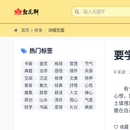
首页
>
修身
详细页面
热门标签
要
书香
鉴赏
格局
智慧
节气
典籍
治学
感悟
情怀
风骨
来源：
见闻
沉淀
格律
文墨
修养
墨香
散文
经典
抒情
心性
有
雅集
辞章
耕读
人文
禅心
心想，
原创
山水
清欢
观心
气度
土填埋
财学
书画
意境
礼仪
典故
撒在自
收藏