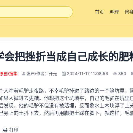
首页
明理
修
学会把挫折当成自己成长的肥
原创/搜集
发布/作者：开元
2024-11-17 11:08:56
350
个人牵着毛驴走夜路，不幸
毛驴掉进了路边的一个陷坑里，
如果人掉进去更糟。他想把这个坑填平，自己的毛驴在坑里
后发现，他的毛驴不但没有被活埋，反而象水上木块浮了上
己身上的土抖下去，然后再用脚把土踩在脚下，就这样，毛
打印