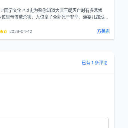
史 #国学文化 #以史为鉴你知道大唐王朝灭亡时有多悲惨
两位皇帝惨遭杀害，九位皇子全部死于非命，连婴儿都没能
，说整个李氏皇族被灭门一点都不过分。最后一刻还效...
方美君
2026-04-12
已有 1 条评论