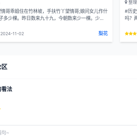
集
整理
望情哥乖姐住在竹林坡，手扶竹丫望情哥;娘问女儿作什
#历
竹子多少棵。昨日数来九十九，今朝数来少一棵。少一
吗？
意望情哥。(安徽)小妹妹推窗望星星小妹妹推...
幸免
梨花
2024-11-02
论区
的看法