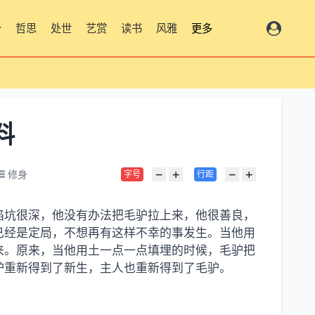
身
哲思
处世
艺赏
读书
风雅
更多
料
−
+
−
+
修身
字号
行距
陷坑很深，他没有办法把毛驴拉上来，他很善良，
已经是定局，不想再有这样不幸的事发生。当他用
来。原来，当他用土一点一点填埋的时候，毛驴把
驴重新得到了新生，主人也重新得到了毛驴。