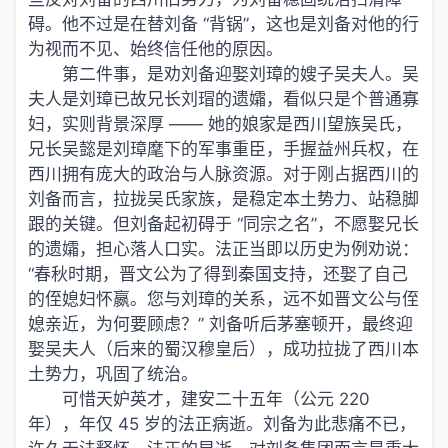
碍。他不过是在替刘备 “背锅”，这也是刘备对他的行
为视而不见、始终信任他的原因。
第二件事，是劝刘备迎娶刘璋的嫂子吴夫人。吴
夫人是刘璋已故兄长刘瑁的遗孀，看似只是个普通寡
妇，实则背景深厚 —— 她的娘家是西川望族吴氏，
兄长吴懿是刘璋麾下的军事重臣，手握益州兵权，在
西川拥有庞大的政治与人脉资源。对于刚占据西川的
刘备而言，拉拢吴氏家族，是稳定本土势力、站稳脚
跟的关键。但刘备起初碍于 “同宗之名”，不愿娶兄长
的遗孀，担心落人口实。法正当即以历史为例劝说：
“春秋时期，晋文公为了得到秦国支持，还娶了自己
的侄媳妇怀嬴。您与刘璋的关系，远不如晋文公与侄
媳亲近，为何要顾虑？” 刘备听后茅塞顿开，最终迎
娶吴夫人（后来的蜀汉穆皇后），成功拉拢了西川本
土势力，巩固了统治。
可惜天妒英才，建安二十五年（公元 220
年），年仅 45 岁的法正病逝。刘备为此悲痛不已，