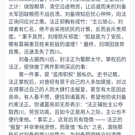
之计：烧毁粮草、清空沿途物资，让远道而来的刘备
大军因缺粮而不战自溃。刘备得知后忧心忡忡，向法
正询问应对之策。法正却胸有成竹：“主公放心，刘
璋素有仁名，绝不会采用扰民的计策，反而会斥责郑
度。” 果不其然，刘璋怒斥郑度：“拒敌是为了安民，
哪有靠祸害百姓来拒敌的道理？” 最终，刘璋因放弃
良策，迅速丢失了西川。
刘备占据西川后，封法正为蜀郡太守。掌权后的
法正，很快做了两件影响深远的事：
第一件事，是 “滥用职权” 报私仇。史书记载，
法正掌权后，对曾经有恩于自己的人多加提拔，对过
去得罪过自己的人则大肆打击报复，甚至有大臣因此
丧命。有人看不惯，便找到诸葛亮，希望他劝说刘备
约束法正。但诸葛亮却无奈表示：“法正辅佐主公夺
取西川，劳苦功高，且如今正是用人之际，主公也不
便约束他。” 事实上，这背后另有隐情 —— 法正的
“报复” 并非单纯泄愤，而是借 “私仇” 之名，清除那
些反对刘备的西川旧势力，为刘备稳固统治扫清障