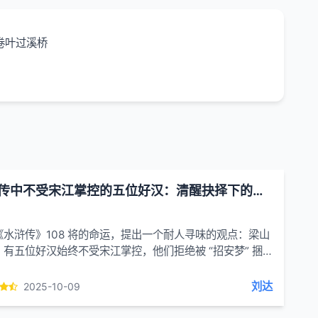
卷叶过溪桥
水浒传中不受宋江掌控的五位好汉：清醒抉择下的圆满结局
《水浒传》108 将的命运，提出一个耐人寻味的观点：梁山
，有五位好汉始终不受宋江掌控，他们拒绝被 “招安梦” 捆
最终走出了截然不同的人生道路，成为结局最好...
刘达
2025-10-09