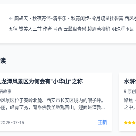
鹧鸪天・秋夜寄怀-清平乐・秋宵闲步-冷月疏星挂碧霄 西风
五律 赞美人三首 作者 弓西 云鬓盘青髻 蛾眉若柳梢 明珠垂玉耳
读
九龙潭风景区为何会有“小华山”之称
语故事
原创
潭风景区位于秦岭北麓、西安市长安区境内的喂子坪。
聚焦
秀丽，峰青峦秀，背靠佛教圣地观音山，迎面是道教万
之中
内溪水潺潺，飞流而下的瀑布令人流连忘返，...
绑，
王新
2025-07-15