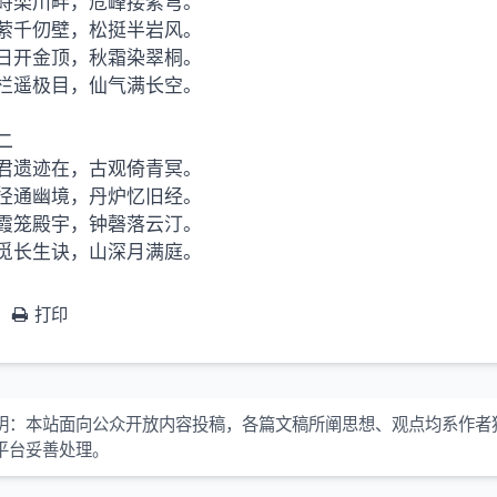
峙栾川畔，危峰接紫穹。
萦千仞壁，松挺半岩风。
日开金顶，秋霜染翠桐。
栏遥极目，仙气满长空。
二
君遗迹在，古观倚青冥。
径通幽境，丹炉忆旧经。
霞笼殿宇，钟磬落云汀。
觅长生诀，山深月满庭。
打印
明：本站面向公众开放内容投稿，各篇文稿所阐思想、观点均系作者
平台妥善处理。