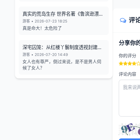
真实的荒岛生存 世界名著《鲁滨逊漂流
评
记》的原型
游客
•
2026-07-23 18:25
真是命大！太危险了
分享你
深宅囚笼：从红楼丫鬟制度透视封建女
性的生存异化与人格消解
游客
•
2026-07-20 14:49
你的评分
女人也有尊严，倒过来说，是不是男人伺
候了女人？
评论内容