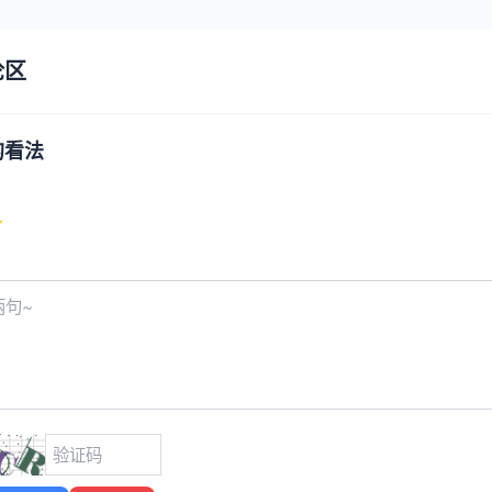
论区
的看法