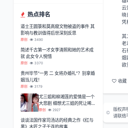
雄
云
热点排名
晓
凭
道士王圆箓和莫高窟文物被盗的事件 其
影响与教训值得后世深刻反思
其
原创
3490
老
简述千古第一才女李清照和她的艺术成
石
就 此女令人惋惜
烟
原创
3370
欲
贵州毕节“一男 二 女将办婚礼”？别拿婚
姻当儿戏！
收藏
原创
3179
尤三姐和柳湘莲的爱情是一个
大悲剧 细想尤三姐的死让唏嘘
版权声
不已
原创
2927
请联络
谈谈法国作家司汤达的经典之作《红与
黑》木匠之子于连的故事