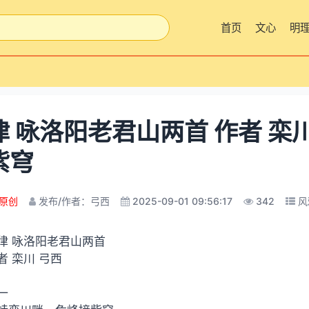
首页
文心
明
律 咏洛阳老君山两首 作者 栾川
紫穹
原创
发布/作者：弓西
2025-09-01 09:56:17
342
风
律 咏洛阳老君山两首
者 栾川 弓西
一