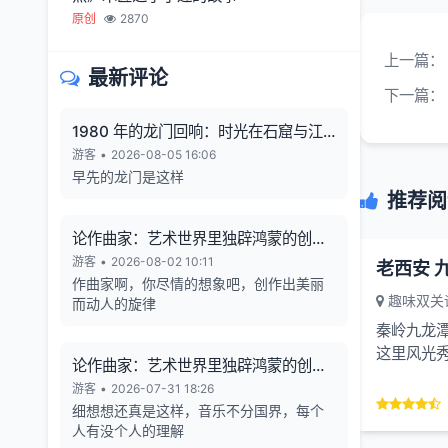
原创
2870
上一篇：
最新评论
下一篇：
1980 年的龙门回响：时光在石窟与江
风中凝固
游客
•
2026-08-05 16:06
早先的龙门是这样
推荐阅
论作曲家：艺术世界里独辟鸿蒙的创造
者
游客
•
2026-08-02 10:11
老西安 
作曲家啊，你尽情的想象吧，创作出美丽
趣味双关
而动人的旋律
秦岭九龙
这里风光
论作曲家：艺术世界里独辟鸿蒙的创造
华山，景区
者
游客
•
2026-07-31 18:26
细想想还真是这样，音乐不分国界，每个
人有没个人的理解