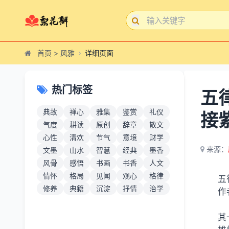
首页
>
风雅
详细页面
热门标签
五
典故
禅心
雅集
鉴赏
礼仪
接
气度
耕读
原创
辞章
散文
心性
清欢
节气
意境
财学
来源：
文墨
山水
智慧
经典
墨香
风骨
感悟
书画
书香
人文
情怀
格局
见闻
观心
格律
五
修养
典籍
沉淀
抒情
治学
作
其