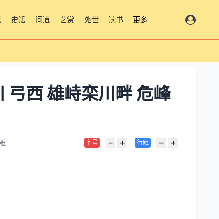
理
史话
问道
艺赏
处世
读书
更多
 弓西 雄峙栾川畔 危峰
−
+
−
+
雅
字号
行距