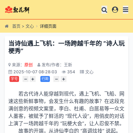
首页
>
文心
详细页面
当诗仙遇上飞机：一场跨越千年的 “诗人玩
梗秀”
来源：
原创
发布/作者：王新
2025-10-07 08:28:03
354
文心
−
+
−
+
字号
行距
若古代诗人能穿越到现代，遇上飞机、飞船、网
速这些新鲜事物，会发生什么有趣的故事？在这段充
满创意的视频文案里，李白、杜甫、白居易等一众文
人墨客，被赋予了鲜活的 “现代人设”，用俏皮的对话
上演了一场跨越千年的 “玩梗大会”，让人忍俊不禁。
故事的开端，从诗仙李白的 “高调炫技” 说起。