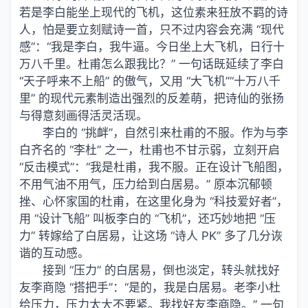
若是李白能坐上现代的飞机，这位素来狂放不羁的诗
人，怕是要立刻赋诗一首，只不过内容会充满 “现代
感”：“我是李白，我牛逼。今日坐上大飞机，日行十
万八千里。杜甫怎么跟我比？” 一句话既延续了李白
“天子呼来不上船” 的傲气，又用 “大飞机”“十万八千
里” 的现代元素制造出强烈的反差萌，把诗仙的张扬
与得意刻画得活灵活现。
李白的 “挑衅”，自然引来杜甫的不服。作为与李
白齐名的 “李杜” 之一，杜甫也不甘示弱，立刻开启
“反击模式”：“我是杜甫，我不服。正在设计飞船图，
不用气油不用气，压力给到白居易。” 原本沉郁顿
挫、心怀家国的杜甫，在这里化身为 “科技爱好者”，
用 “设计飞船” 叫板李白的 “飞机”，还巧妙地把 “压
力” 转嫁给了白居易，让这场 “诗人 PK” 多了几分诙
谐的互动感。
接到 “压力” 的白居易，倒也淡定，转头就找好
友李商隐 “搭把手”：“是的，我是白居易。老李小杜
给压力，压力太大不要紧。我找好友李商隐。” 一句