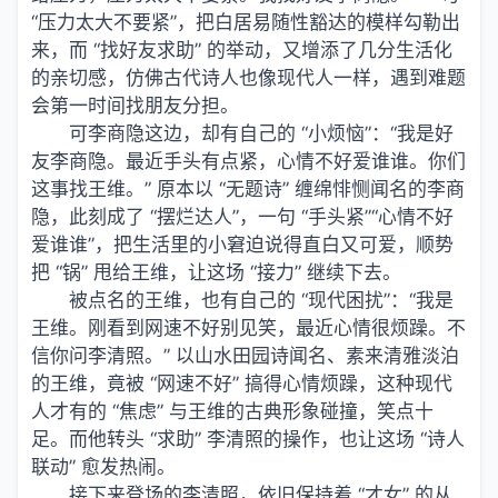
“压力太大不要紧”，把白居易随性豁达的模样勾勒出
来，而 “找好友求助” 的举动，又增添了几分生活化
的亲切感，仿佛古代诗人也像现代人一样，遇到难题
会第一时间找朋友分担。
可李商隐这边，却有自己的 “小烦恼”：“我是好
友李商隐。最近手头有点紧，心情不好爱谁谁。你们
这事找王维。” 原本以 “无题诗” 缠绵悱恻闻名的李商
隐，此刻成了 “摆烂达人”，一句 “手头紧”“心情不好
爱谁谁”，把生活里的小窘迫说得直白又可爱，顺势
把 “锅” 甩给王维，让这场 “接力” 继续下去。
被点名的王维，也有自己的 “现代困扰”：“我是
王维。刚看到网速不好别见笑，最近心情很烦躁。不
信你问李清照。” 以山水田园诗闻名、素来清雅淡泊
的王维，竟被 “网速不好” 搞得心情烦躁，这种现代
人才有的 “焦虑” 与王维的古典形象碰撞，笑点十
足。而他转头 “求助” 李清照的操作，也让这场 “诗人
联动” 愈发热闹。
接下来登场的李清照，依旧保持着 “才女” 的从