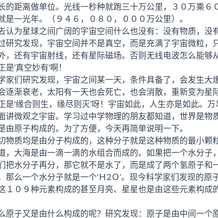
长的距离做单位。光线一秒种就跑三十万公里，３０万乘６
就是一光年。（９４６，０８０，０００万公里）。
去认为星球之间广阔的宇宙空间什么也没有：没有物质，没
过研究发现，宇宙空间并不是真空，而是充满了宇宙微粒，
外，还有宇宙射线，还有星际磁场。否则无线电波怎么能够
正是‘真空妙有’啊！
学家们研究发现，宇宙之间某一天，条件具备了，会发生大
会逐渐衰老，太阳有一天也会死亡，也会消散，重新变为星
正是‘缘合则生，缘尽则灭’呀！宇宙如此，人生亦是如此。
面讲微观之宇宙。学习过中学物理的朋友都知道，世界是物
是由原子构成的。为了方便，今天再简单说明一下。
切物质均是由分子构成的，这种分子就是这种物质的最小颗
道，大海是由一滴一滴的水组合而成的。如果把一个水分子
们把水分子再分，那它就不是水了，而是成了两个氢原子和一个
，那么一个水分子就是一个‘Ｈ2Ｏ’。现今科学家们发现的
这１０９种元素构成的甚至月亮、星星也是由这些元素构成
么原子又是由什么构成的呢？研究发现：原子是由中间一个