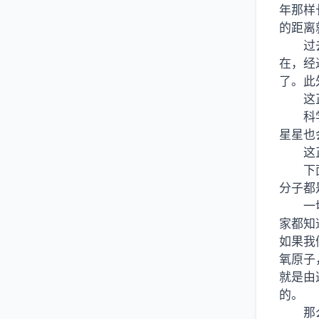
年那样
的距离
过
在，经
了。此
这
科
星星也
这
下
分子都
一
家都知
如果我
氧原子
就是由
的。
那