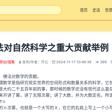
首页
史话
哲
法对自然科学之重大贡献举例
原创/搜集
发布/作者：开元
2024-11-17 10:46:36
399
、佛法对数学的贡献。
谓数学是指研究现实世界的空间形式和数量关系的科学，它
是大约二千五百年前的事，那时候的数学还没有现代这么复
来开讲了幂，讲了无限次幂；讲了大数，并为大数定名。所
↑n
的ｎ次幂，也就是一个大写的Ｘ，在它的右肩上写上一个小写