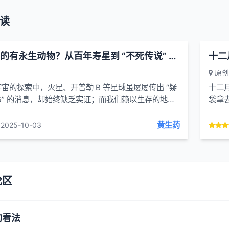
读
地球上真的有永生动物？从百年寿星到 “不死传说” 揭秘动物界的寿命奇迹
十二
原创
宙的探索中，火星、开普勒 B 等星球虽屡屡传出 “疑
十二
” 的消息，却始终缺乏实证；而我们赖以生存的地
袋拿
育生命的宝库 —— 已知的 150 ...
哥若
黄生药
2025-10-03
论区
的看法