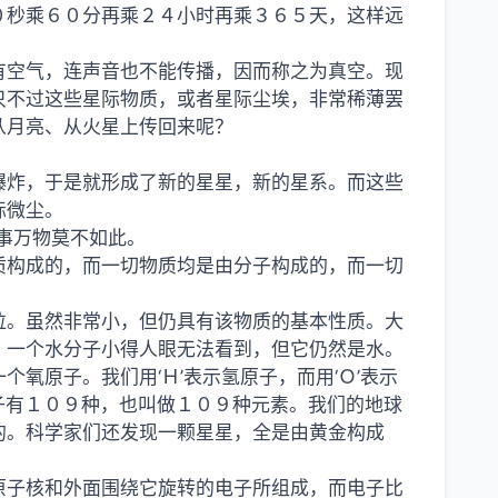
０秒乘６０分再乘２４小时再乘３６５天，这样远
有空气，连声音也不能传播，因而称之为真空。现
只不过这些星际物质，或者星际尘埃，非常稀薄罢
从月亮、从火星上传回来呢？
爆炸，于是就形成了新的星星，新的星系。而这些
际微尘。
万事万物莫不如此。
质构成的，而一切物质均是由分子构成的，而一切
粒。虽然非常小，但仍具有该物质的基本性质。大
，一个水分子小得人眼无法看到，但它仍然是水。
氧原子。我们用‘Ｈ’表示氢原子，而用‘Ｏ’表示
原子有１０９种，也叫做１０９种元素。我们的地球
的。科学家们还发现一颗星星，全是由黄金构成
原子核和外面围绕它旋转的电子所组成，而电子比