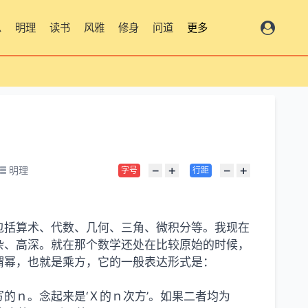
思
明理
读书
风雅
修身
问道
更多
−
+
−
+
明理
字号
行距
包括算术、代数、几何、三角、微积分等。我现在
杂、高深。就在那个数学还处在比较原始的时候，
谓幂，也就是乘方，它的一般表达形式是：
的ｎ。念起来是‘Ｘ的ｎ次方’。如果二者均为