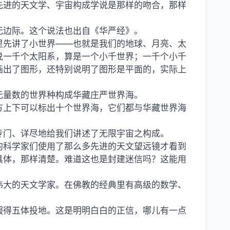
先进的天文学、宇宙构成学说是那样的吻合，那样
无边际。这个说法也出自《华严经》。
里先讲了小世界——也就是我们的地球、月亮、太
说一千个太阳系，算是一个小千世界；一千个小千
画出了图形，还特别说明了图形是平面的，实际上
无量数的世界种构成华藏庄严世界海。
方上下可以标出十个世界海，它们都与华藏世界海
专门、详尽地给我们讲述了无限宇宙之构成。
的科学家们使用了那么多先进的天文望远镜才看到
具体，那样清楚。难道这也是封建迷信吗？这能用
伟大的天文学家。在佛教的经典里有高级的数学、
服得五体投地。这是明明白白的正信，哪儿有一点