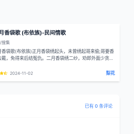
月香袋歌 (布依族)-民间情歌
/搜集
月香袋歌(布依族)正月香袋绣起头，未曾绣起哥来偷;哥要香
去戴，免得来后结冤仇。二月香袋绣二纱，劝郎外面少贪花;
贪花为花死，抛了银钱绝了家。三月香袋绣得好，...
梨花
2024-11-02
已有 0 条评论