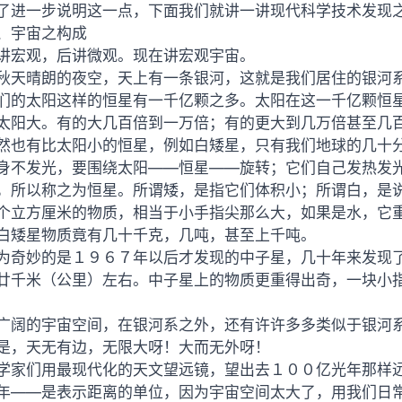
了进一步说明这一点，下面我们就讲一讲现代科学技术发现
、宇宙之构成
讲宏观，后讲微观。现在讲宏观宇宙。
秋天晴朗的夜空，天上有一条银河，这就是我们居住的银河
们的太阳这样的恒星有一千亿颗之多。太阳在这一千亿颗恒
太阳大。有的大几百倍到一万倍；有的更大到几万倍甚至几
然也有比太阳小的恒星，例如白矮星，只有我们地球的几十
身不发光，要围绕太阳——恒星——旋转；它们自己发热发
，所以称之为恒星。所谓矮，是指它们体积小；所谓白，是
个立方厘米的物质，相当于小手指尖那么大，如果是水，它
白矮星物质竟有几十千克，几吨，甚至上千吨。
为奇妙的是１９６７年以后才发现的中子星，几十年来发现
廿千米（公里）左右。中子星上的物质更重得出奇，一块小
广阔的宇宙空间，在银河系之外，还有许许多多类似于银河
是，天无有边，无限大呀！大而无外呀！
学家们用最现代化的天文望远镜，望出去１００亿光年那样
年——是表示距离的单位，因为宇宙空间太大了，用我们日