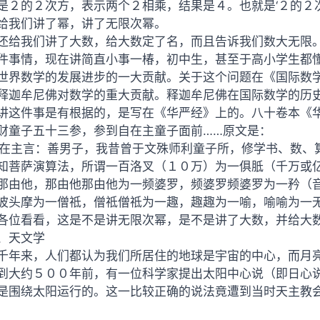
是２的２次方，表示两个２相乘，结果是４。也就是‘２的２
给
我们
讲了幂，讲了无限次幂。
还给我们讲了大数，给大数定了名，而且告诉我们数大无限
件事情，现在讲简直小事一椿，初中生，甚至于高小学生都
世界数学的发展进步的一大贡献。关于这个问题在《国际数
释迦牟尼佛对数学的重大贡献。释迦牟尼佛在国际数学的历
讲这件事是有根据的，是写在《华严经》上的。八十卷本《
财童子五十三参，参到自在主童子面前……原文是：
自在主言：善男子，我昔曾于文殊师利童子所，修学书、数、
知菩萨演算法，所谓一百洛叉（１０万）为一俱胝（千万或
那由他，那由他那由他为一频婆罗，频婆罗频婆罗为一矜（
波头摩为一僧祗，僧祗僧祗为一趣，趣趣为一喻，喻喻为一无
各位看看，这是不是讲无限次幂，是不是讲了大数，并给大
、天文学
千年来，人们都认为我们所居住的地球是宇宙的中心，而月
到大约５００年前，有一位科学家提出太阳中心说（即日心
是围绕太阳运行的。这一比较正确的说法竟遭到当时天主教