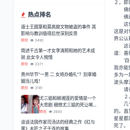
２，即
佛
热点排名
佛
这
道士王圆箓和莫高窟文物被盗的事件 其
这是对
影响与教训值得后世深刻反思
界公认
原创
3492
这
简述千古第一才女李清照和她的艺术成
道：善
就 此女令人惋惜
‘
原创
3371
我亦能
贵州毕节“一男 二 女将办婚礼”？别拿婚
多为一
姻当儿戏！
波头摩
原创
3181
请
２
尤三姐和柳湘莲的爱情是一个
几
大悲剧 细想尤三姐的死让唏嘘
的。直
不已
原创
2930
星星都
谈谈法国作家司汤达的经典之作《红与
死了。
黑》木匠之子于连的故事