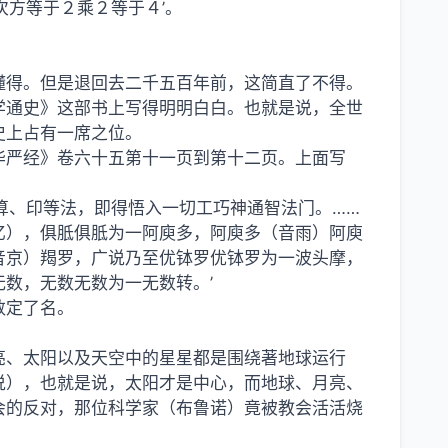
次方等于２乘２等于４’。
。
懂得。但是退回去二千五百年前，这简直了不得。
学通史》这部书上写得明明白白。也就是说，全世
史上占有一席之位。
华严经》卷六十五第十一页到第十二页。上面写
算、印等法，即得悟入一切工巧神通智法门。……
亿），俱胝俱胝为一阿庾多，阿庾多（音雨）阿庾
音京）羯罗，广说乃至优钵罗优钵罗为一波头摩，
数，无数无数为一无数转。’
数定了名。
亮、太阳以及天空中的星星都是围绕著地球运行
说），也就是说，太阳才是中心，而地球、月亮、
会的反对，那位科学家（布鲁诺）竟被教会活活烧