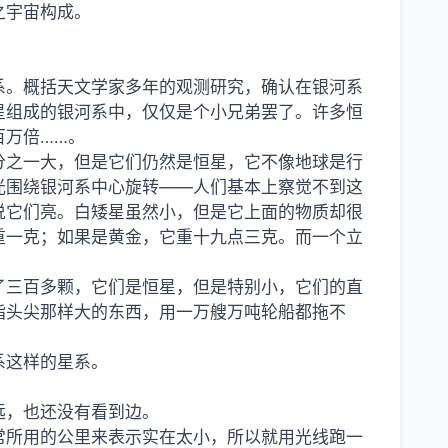
之宇宙构成。
系。概括天文学家多年的观测研究，确认在银河系
星组成的银河系中，仅仅是个小兄弟罢了。许多恒
百万倍……。
分之一大，但是它们仍然是恒星，它不像地球是行
光围绕银河系中心旋转——人们基本上察觉不到这
说它们亮。白矮星虽然小，但是它上面的物质却很
重一克；如果是黄金，它重十九点三克。而一个立
了三百多颗，它们是恒星，但是特别小，它们的直
指头尖那样大的东西，用一万艘万吨轮船都拖不
系这样的星系。
远，也还没有看到边。
常所用的公里来表示实在太小，所以就用光线跑一