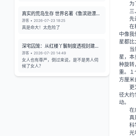
为
三
真实的荒岛生存 世界名著《鲁滨逊漂流
先
记》的原型
游客
•
2026-07-23 18:25
在
真是命大！太危险了
中像我
星都比
深宅囚笼：从红楼丫鬟制度透视封建女
当
性的生存异化与人格消解
游客
•
2026-07-20 14:49
星，本
女人也有尊严，倒过来说，是不是男人伺
种旋转
候了女人？
重。１
方厘米
更
径大约
动。
在
真
科
光