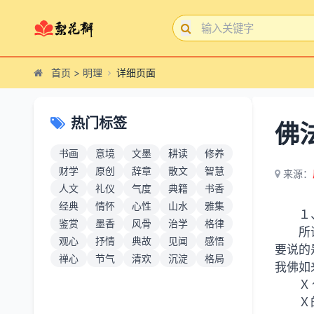
首页
>
明理
详细页面
热门标签
佛
书画
意境
文墨
耕读
修养
财学
原创
辞章
散文
智慧
来源：
人文
礼仪
气度
典籍
书香
经典
情怀
心性
山水
雅集
１
鉴赏
墨香
风骨
治学
格律
所
观心
抒情
典故
见闻
感悟
要说的
禅心
节气
清欢
沉淀
格局
我佛如
Ｘ
Ｘ