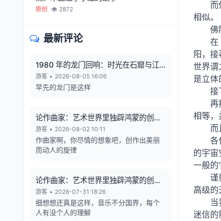
而
原创
2872
相似。
佛
最新评论
在
阳，接
1980 年的龙门回响：时光在石窟与江
世界谓
风中凝固
游客
•
2026-08-05 16:06
是立体
早先的龙门是这样
接
再
相等，
论作曲家：艺术世界里独辟鸿蒙的创造
而
者
游客
•
2026-08-02 10:11
作曲家啊，你尽情的想象吧，创作出美丽
各
而动人的旋律
的宇宙
一般的
谨
论作曲家：艺术世界里独辟鸿蒙的创造
高级的
者
游客
•
2026-07-31 18:26
当
细想想还真是这样，音乐不分国界，每个
人有没个人的理解
迷信的