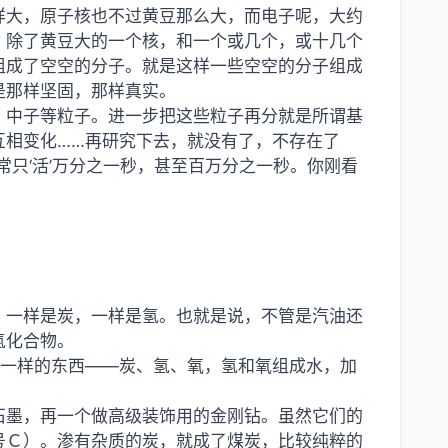
样大，原子核也不过黄豆那么大，而电子呢，大约
，除了黄豆大的一个核，和一个或几个，或十几个
组成了空空的分子。就是这样一些空空的分子组成
是那样坚固，那样真实。
、中子等粒子。进一步把这些粒子再分就是所谓基
互相变化……再研究下去，就没有了，不存在了
常只‘活’万分之一秒，甚至百万分之一秒。你刚看
：一样是炭，一样是氢。也就是说，不管是汽油还
氢化合物。
是一样的东西——炭、氢、氧，氢和氧组成水，加
石墨，再一个做高级装饰用的金刚钻。虽然它们的
号Ｃ）。渗有杂质的炭，就成了煤炭，比较纯粹的