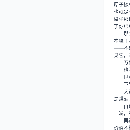
原子核
也就是
微尘那
了你眼
那
本粒子
——不
见它，
万
也
世
下
大
是煤油
再
上炭，
再
价值不