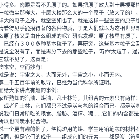
小得多。肉眼是看不见原子的。如果把原子放大到十层楼那
一粒微尘那样大。十层大楼那么大的一个原子（放大了的）
样大的电子之外，就空空如也了。就是这样一些空空的原子
睛看得见手能摸得著的各种物质，于是人们就以为这相世界
么原子核又是由什么组成的呢？研究发现：原子核里有质子
，已经有３００多种基本粒子了。再研究，这些基本粒子会
是说全没有了，而是再分下去的那些粒子，‘寿命’太短了，通
它就不见了，这真是：
物本空，空而妙有！
就是说：宇宙之大，大而无外，宇宙之小，小而无内。
尊二千五百年前的教导，已经为当代科学所证明。
面给大家讲点有趣的事例：
家所熟知的汽油、煤油、凡士林等，其组合的元素只有两样
，或者凡士林，它们都只不过是炭与氢的组合而已，都是炭
说我们日常所吃的粮食、脂肪、酒精、糖……它们的内含都
所以也叫炭水化合物。
说一个更有趣的例子，烧锅炉用的煤、学生用铅笔芯的材料
相同，但是它们的成份——组成它们的元素——都是炭（符