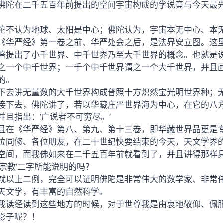
佛陀在二千五百年前提出的空间宇宙构成的学说竟与今天最
陀不认为地球、太阳是中心；佛陀认为，宇宙本无中心、本
《华严经》第一卷之前、华严处会之后，是法界安立图。这
著提出了小千世界、中千世界乃至大千世界的概念。也就是
之一个中千世界；一千个中千世界谓之一个大千世界，并且
的。
下去讲无量数的大千世界构成普照十方炽然宝光明世界种；
接下去，佛陀讲了，若以华藏庄严世界海为中心，在它的八
并且指出：‘广说者不可穷尽。’
且在《华严经》第八、第九、第十三卷，即华藏世界品更是
位同修、各位朋友，在二十世纪快要结束的今天，天文学界
空间，而我佛如来在二千五百年前就看到了，并且讲得那样
‘宗教’二字所能说明的吗？
就以上二例，完全可以证明佛陀是非常伟大的数学家、非常
天文学，有丰富的自然科学。
我读经读到这些地方的时候，对于世尊我是由衷地敬仰、佩
影子呢？！